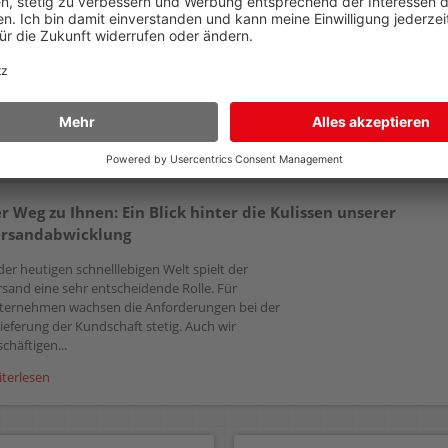
60x40x42,5cm, 89 Liter, grau
54,99 €
AB
(zzgl.19% Mwst.)
Details
r Weg zu Ihnen: Ein Blick hinter die Kulissen unserer
rsandabwicklung
der heutigen schnelllebigen Welt spielt der
rsand eine sehr entscheidende Rolle. Für
ternehmen wachsen die Anforderungen bei der
ieferung der Kundschaft stetig. Auch wir
chäftigen...
iterlesen