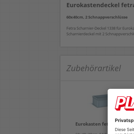
Eurokastendeckel fetr
60x40cm, 2 Schnappverschlüsse
Fetra Scharnier-Deckel 1338 für Euro
Scharnierdeckel mit 2 Schnappverschl
Zubehörartikel
Eurokasten fetra 1339