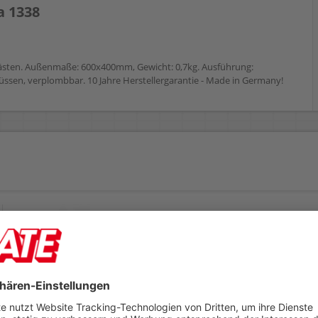
a 1338
kästen. Außenmaße: 600x400mm, Gewicht: 0,7kg. Ausführung:
üssen, verplombbar. 10 Jahre Herstellergarantie - Made in Germany!
Eurokasten fetra 1337