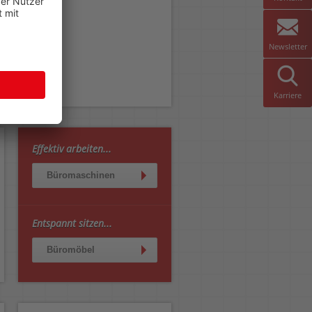
Newsletter
Karriere
Effektiv arbeiten...
Büromaschinen
Entspannt sitzen...
Büromöbel