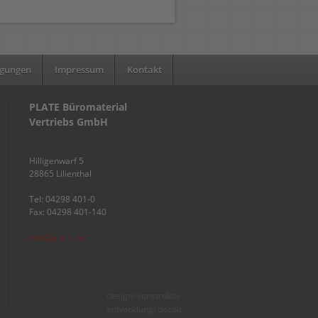
ngungen
Impressum
Kontakt
PLATE Büromaterial
Vertriebs GmbH
Hilligenwarf 5
28865 Lilienthal
Tel: 04298 401-0
Fax: 04298 401-140
info@plate.de
design: construktiv
entwicklung: decoit