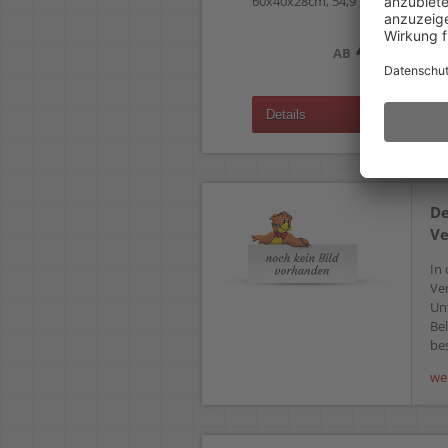
60x40x28cm, 54,9 Liter, grau
43,49 €
AB
(zzgl.19% Mwst.)
Details
De
Ve
In 
Ve
Un
Bel
bes
we