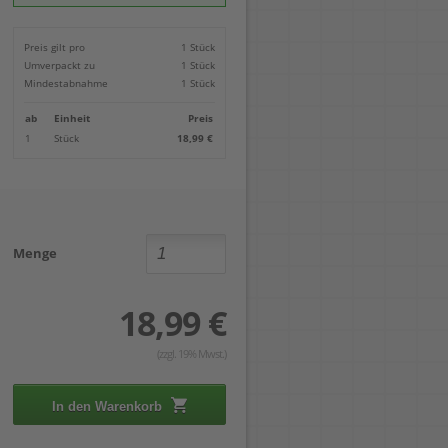
Locher
Geometrie-Sets
Briefwaagen
CDs, DVDs & Aufbewahrung
Bohren
Anschlagschienen
Lineale
Paketwaagen
USB Sticks & Zubehör
Sägen
Preis gilt pro
1 Stück
Lochpfeifen & Lochscheiben
Maßstäbe
Kofferwaagen
Kartenlesegeräte & Speicherkarten
Handwerkzeuge
Panasonic
Umverpackt zu
1 Stück
Winkelmesser
LTO Bänder
Messtechnik
Ricoh
Mindestabnahme
1 Stück
Zeichendreiecke
Externe Festplatten
Schleifen
Samsung
Akkugebläse
ab
Einheit
Preis
Mehr...
1
Stück
18,99 €
Menge
18,99 €
(zzgl. 19% Mwst.)
In den Warenkorb