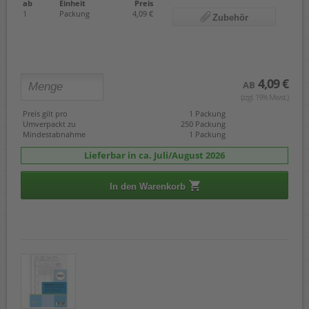
ab
Einheit
Preis
1
Packung
4,09 €
Zubehör
4,09 €
AB
(zzgl. 19% Mwst.)
Preis gilt pro
1 Packung
Umverpackt zu
250 Packung
Mindestabnahme
1 Packung
Lieferbar in ca. Juli/August 2026
In den Warenkorb