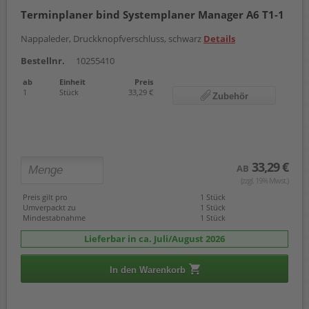
Terminplaner bind Systemplaner Manager A6 T1-1
Nappaleder, Druckknopfverschluss, schwarz
Details
Bestellnr.
10255410
ab
Einheit
Preis
1
Stück
33,29 €
Zubehör
33,29 €
AB
(zzgl. 19% Mwst.)
Preis gilt pro
1 Stück
Umverpackt zu
1 Stück
Mindestabnahme
1 Stück
Lieferbar in ca. Juli/August 2026
In den Warenkorb