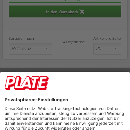
In den Warenkorb
Sortieren nach
Artikel pro Seite
34 Ergebnisse
Rufen Sie uns an 04298 401-0
Lieferbedingungen
Impressum
Kontakt
Footer anzeigen
PLATE Büromaterial Vertriebs GmbH
Hilligenwarf 5