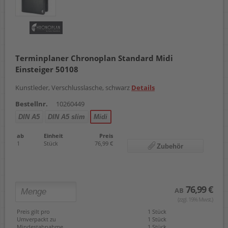
Terminplaner Chronoplan Standard Midi
Einsteiger 50108
Kunstleder, Verschlusslasche, schwarz
Details
Bestellnr.
10260449
DIN A5
DIN A5 slim
Midi
ab
Einheit
Preis
1
Stück
76,99 €
Zubehör
76,99 €
AB
(zzgl. 19% Mwst.)
Preis gilt pro
1 Stück
Umverpackt zu
1 Stück
Mindestabnahme
1 Stück