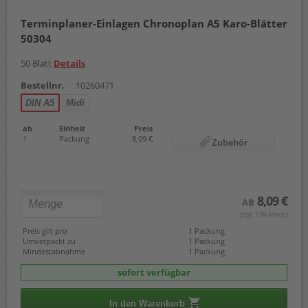
Terminplaner-Einlagen Chronoplan A5 Karo-Blätter
50304
50 Blatt
Details
Bestellnr.
10260471
DIN A5
Midi
ab
Einheit
Preis
1
Packung
8,09 €
Zubehör
8,09 €
AB
(zzgl. 19% Mwst.)
Preis gilt pro
1 Packung
Umverpackt zu
1 Packung
Mindestabnahme
1 Packung
sofort verfügbar
In den Warenkorb