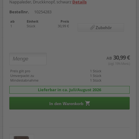
Nappaleder, Druckknopf, schwarz
Details
Bestellnr.
10254283
ab
Einheit
Preis
1
Stück
30,99 €
Zubehör
30,99 €
AB
(zzgl. 19% Mwst.)
Preis gilt pro
1 Stück
Umverpackt zu
1 Stück
Mindestabnahme
1 Stück
Lieferbar in ca. Juli/August 2026
In den Warenkorb