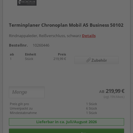
Terminplaner Chronoplan Mobil A5 Business 50102
Rindnappaleder, Reißverschluss, schwarz
Details
Bestellnr.
10260446
ab
Einheit
Preis
1
Stück
219,99 €
Zubehör
219,99 €
AB
(zzgl. 19% Mwst.)
Preis gilt pro
1 Stück
Umverpackt zu
6 Stück
Mindestabnahme
1 Stück
Lieferbar in ca. Juli/August 2026