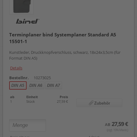
Terminplaner bind Systemplaner Standard A5
15501-1
Kunstleder, Druckknopfverschluss, schwarz, 18x24x3,5cm (für
Format DIN A5)
Details
Bestellnr.
10273025
DIN A5
DIN A6
DIN A7
ab
Einheit
Preis
1
Stück
27,59 €
Zubehör
27,59 €
AB
(zzgl. 19% Mwst.)