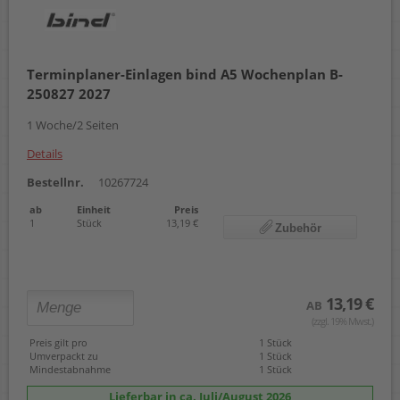
Terminplaner-Einlagen bind A5 Wochenplan B-
250827 2027
1 Woche/2 Seiten
Details
Bestellnr.
10267724
ab
Einheit
Preis
1
Stück
13,19 €
Zubehör
13,19 €
AB
(zzgl. 19% Mwst.)
Preis gilt pro
1 Stück
Umverpackt zu
1 Stück
Mindestabnahme
1 Stück
Lieferbar in ca. Juli/August 2026