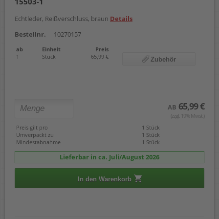
15503-1
Echtleder, Reißverschluss, braun
Details
Bestellnr.
10270157
ab
Einheit
Preis
1
Stück
65,99 €
Zubehör
65,99 €
AB
(zzgl. 19% Mwst.)
Preis gilt pro
1 Stück
Umverpackt zu
1 Stück
Mindestabnahme
1 Stück
Lieferbar in ca. Juli/August 2026
In den Warenkorb