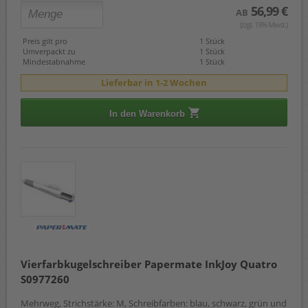
56,99 €
AB
(zzgl. 19% Mwst.)
Preis gilt pro
1 Stück
Umverpackt zu
1 Stück
Mindestabnahme
1 Stück
Lieferbar in 1-2 Wochen
In den Warenkorb
Vierfarbkugelschreiber Papermate InkJoy Quatro
S0977260
Mehrweg, Strichstärke: M, Schreibfarben: blau, schwarz, grün und