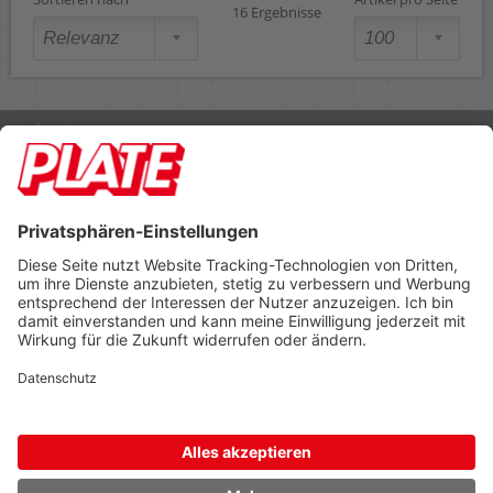
16 Ergebnisse
Rufen Sie uns an 04298 401-0
Lieferbedingungen
Impressum
Kontakt
Footer anzeigen
PLATE Büromaterial Vertriebs GmbH
Hilligenwarf 5
28865 Lilienthal
Tel: 04298 401-0
Fax: 04298 401-140
info@plate.de