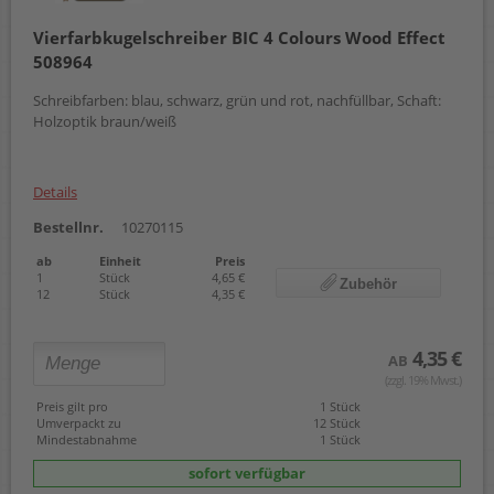
Vierfarbkugelschreiber BIC 4 Colours Wood Effect
508964
Schreibfarben: blau, schwarz, grün und rot, nachfüllbar, Schaft:
Holzoptik braun/weiß
Details
Bestellnr.
10270115
ab
Einheit
Preis
1
Stück
4,65 €
Zubehör
12
Stück
4,35 €
4,35 €
AB
(zzgl. 19% Mwst.)
Preis gilt pro
1 Stück
Umverpackt zu
12 Stück
Mindestabnahme
1 Stück
sofort verfügbar