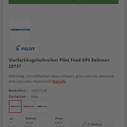
Vierfarbkugelschreiber Pilot Feed GP4 BeGreen
20737
Mehrweg, Schreibfarben: blau, schwarz, grün und rot, Gehäuse
81% recycelter Kunststoff
Details
Bestellnr.
10257238
Variation
blau
ab
Einheit
Preis
1
Stück
6,89 €
Zubehör
10
Stück
6,59 €