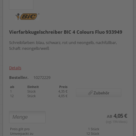
Vierfarbkugelschreiber BIC 4 Colours Fluo 933949
Schreibfarben: blau, schwarz, rot und neongelb, nachfüllbar,
Schaft: neongelb/weiß
Details
Bestellnr.
10272229
ab
Einheit
Preis
1
Stück
4,35 €
Zubehör
12
Stück
4,05 €
4,05 €
AB
(zzgl. 19% Mwst.)
Preis gilt pro
1 Stück
Umverpackt zu
12 Stück