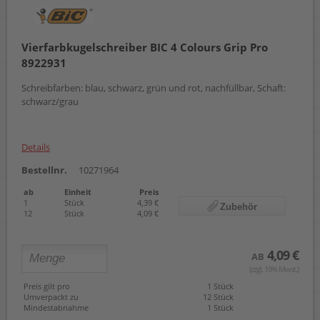
Vierfarbkugelschreiber BIC 4 Colours Grip Pro
8922931
Schreibfarben: blau, schwarz, grün und rot, nachfüllbar, Schaft:
schwarz/grau
Details
Bestellnr.
10271964
ab
Einheit
Preis
1
Stück
4,39 €
Zubehör
12
Stück
4,09 €
4,09 €
AB
(zzgl. 19% Mwst.)
Preis gilt pro
1 Stück
Umverpackt zu
12 Stück
Mindestabnahme
1 Stück