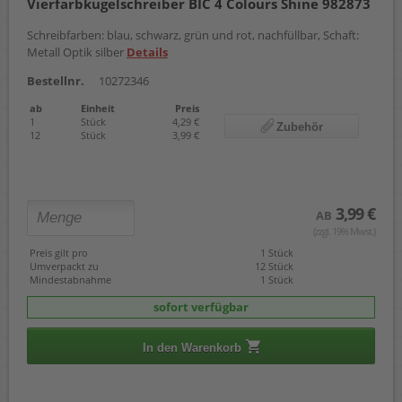
Vierfarbkugelschreiber BIC 4 Colours Shine 982873
Schreibfarben: blau, schwarz, grün und rot, nachfüllbar, Schaft:
Metall Optik silber
Details
Bestellnr.
10272346
ab
Einheit
Preis
1
Stück
4,29 €
Zubehör
12
Stück
3,99 €
3,99 €
AB
(zzgl. 19% Mwst.)
Preis gilt pro
1 Stück
Umverpackt zu
12 Stück
Mindestabnahme
1 Stück
sofort verfügbar
In den Warenkorb