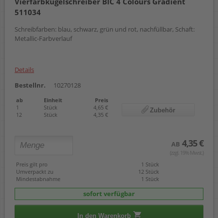
Vierfarbkugelschreiber BIC 4 Colours Gradient
511034
Schreibfarben: blau, schwarz, grün und rot, nachfüllbar, Schaft:
Metallic-Farbverlauf
Details
Bestellnr.
10270128
ab
Einheit
Preis
1
Stück
4,65 €
Zubehör
12
Stück
4,35 €
4,35 €
AB
(zzgl. 19% Mwst.)
Preis gilt pro
1 Stück
Umverpackt zu
12 Stück
Mindestabnahme
1 Stück
sofort verfügbar
In den Warenkorb