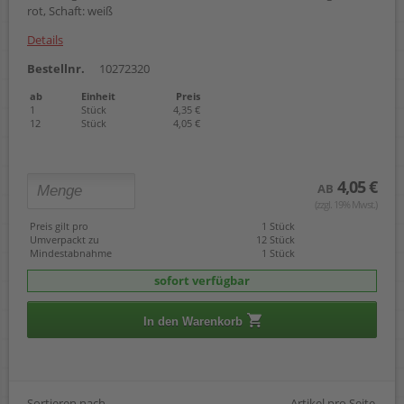
rot, Schaft: weiß
Details
Bestellnr.
10272320
ab
Einheit
Preis
1
Stück
4,35 €
12
Stück
4,05 €
4,05 €
AB
(zzgl. 19% Mwst.)
Preis gilt pro
1 Stück
Umverpackt zu
12 Stück
Mindestabnahme
1 Stück
sofort verfügbar
In den Warenkorb
Sortieren nach
Artikel pro Seite