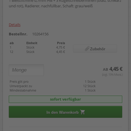
1 Bleistiftmine 0,7mm HB + 3 Kugelschreiberminen (blau, schwarz
und rot), Radierer, nachfüllbar, Schaft: grau/weiß
Details
Bestellnr.
10264156
ab
Einheit
Preis
1
Stück
4,75 €
Zubehör
12
Stück
4,45 €
4,45 €
AB
(zzgl. 19% Mwst.)
Preis gilt pro
1 Stück
Umverpackt zu
12 Stück
Mindestabnahme
1 Stück
sofort verfügbar
In den Warenkorb