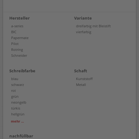
Hersteller
Variante
a-series
dreifarbig mit Bleistift
BIC
vierfarbig
Papermate
Pilot
Rotring
Schneider
Schreibfarbe
Schaft
blau
Kunststoff
schwarz
Metall
rot
grün
neongelb
türkis
hellgrün
pink
mehr ...
violett
nachfüllbar