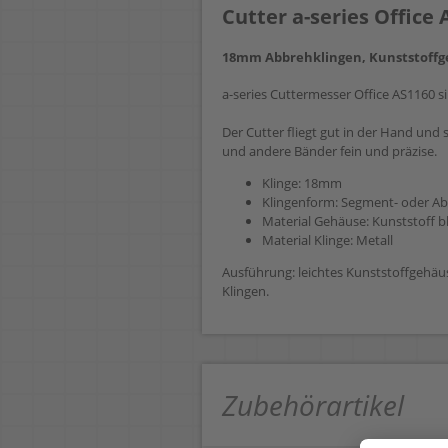
Cutter a-series Offic
18mm Abbrehklingen, Kunststoffg
a-series Cuttermesser Office AS1160 s
Der Cutter fliegt gut in der Hand und
und andere Bänder fein und präzise.
Klinge: 18mm
Klingenform: Segment- oder Ab
Material Gehäuse: Kunststoff 
Material Klinge: Metall
Ausführung: leichtes Kunststoffgehä
Klingen.
Zubehörartikel