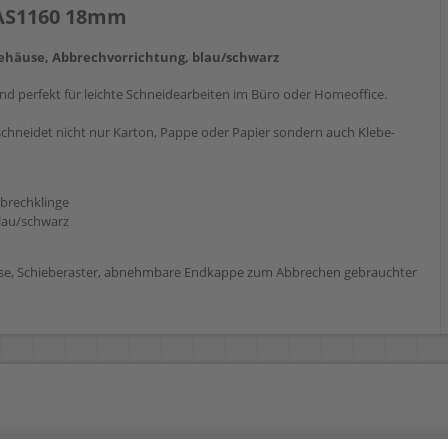
e AS1160 18mm
ehäuse, Abbrechvorrichtung, blau/schwarz
ind perfekt für leichte Schneidearbeiten im Büro oder Homeoffice.
 schneidet nicht nur Karton, Pappe oder Papier sondern auch Klebe-
brechklinge
blau/schwarz
use, Schieberaster, abnehmbare Endkappe zum Abbrechen gebrauchter