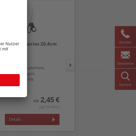
Kontakt
Schere a-series 20,4cm
Cutter-Ersatzklingen
AS1157
Westcott E-84008
18mm
Newsletter
8 Zoll Universalschere,
18mm, für L-500, Etui mit 10
Edelstahlklingen,
Klingen
Kunststoffgriffe
Karriere
2,45 €
2,85 €
AB
AB
(zzgl.19% Mwst.)
(zzgl.19% Mwst.)
Details
Details