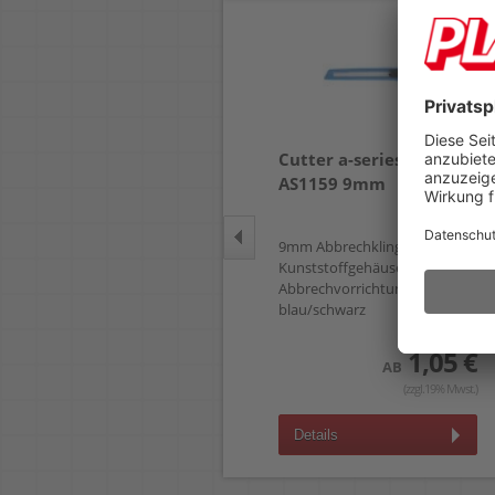
Cutter-Ersatzklingen
Cutter a-series Office
Westcott E-84008
AS1159 9mm
18mm
18mm, für L-500, Etui mit 10
9mm Abbrechklingen,
Klingen
Kunststoffgehäuse,
Abbrechvorrichtung,
blau/schwarz
2,85 €
AB
(zzgl.19% Mwst.)
1,05 €
AB
(zzgl.19% Mwst.)
Details
Details