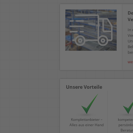
De
Ve
In 
Ve
Un
Bel
bes
we
Unsere Vorteile
Komplettanbieter –
kompeten
Alles aus einer Hand
persönli
Beratu