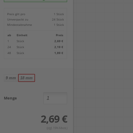
Locher
Geometrie-Sets
Briefwaagen
CDs, DVDs & Aufbewahrung
Bohren
Anschlagschienen
Lineale
Paketwaagen
USB Sticks & Zubehör
Sägen
Preis gilt pro
1 Stück
Lochpfeifen & Lochscheiben
Maßstäbe
Kofferwaagen
Kartenlesegeräte & Speicherkarten
Handwerkzeuge
Panasonic
Umverpackt zu
24 Stück
Winkelmesser
LTO Bänder
Messtechnik
Ricoh
Mindestabnahme
1 Stück
Zeichendreiecke
Externe Festplatten
Schleifen
Samsung
Akkugebläse
ab
Einheit
Preis
Mehr...
1
Stück
2,69 €
24
Stück
2,19 €
48
Stück
1,89 €
9 mm
18 mm
Menge
2,69 €
(zzgl. 19% Mwst.)