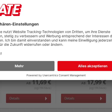
Cutter NT eL-500
Schneidematten Alco
h1310510 18mm
1452
18mm Klingen,
45x30cm, 3mm stark, Gitter-
Kunststoffgehäuse mit
Maßeinteilung
Metallführung,
Schraubarretierung, schwarz
17,99 €
11,69 €
AB
AB
(zzgl.19% Mwst.)
(zzgl.19% Mwst.)
Details
Details