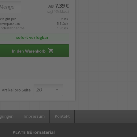
7,39 €
AB
(zzgl. 19% Mwst.)
eis gilt pro
1 Stück
mverpackt zu
5 Stück
indestabnahme
1 Stück
sofort verfügbar
In den Warenkorb
Artikel pro Seite
ngungen
Impressum
Kontakt
PLATE Büromaterial