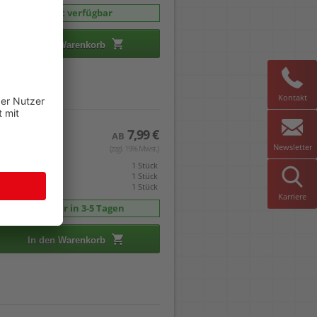
sofort verfügbar
In den Warenkorb
Kontakt
7,99 €
AB
Newsletter
(zzgl. 19% Mwst.)
eis gilt pro
1 Stück
mverpackt zu
1 Stück
indestabnahme
1 Stück
Karriere
Lieferbar in 3-5 Tagen
In den Warenkorb