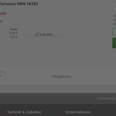
lleinsatz HAN 18355
ails
Pr
U
45
M
Preis
8,29 €
Zubehör
7,39 €
6 Ergebnisse
Lieferbedi
Technik & Zubehör
Unternehmen