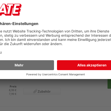
Preis
6,49 €
Zubehör
5,89 €
leinsatz Vepa Bins
g, Polypropylen, für konische Papierkörbe 21 l und 27 l
Pr
U
M
46
blau
grau
Preis
8,99 €
Zubehör
7,99 €