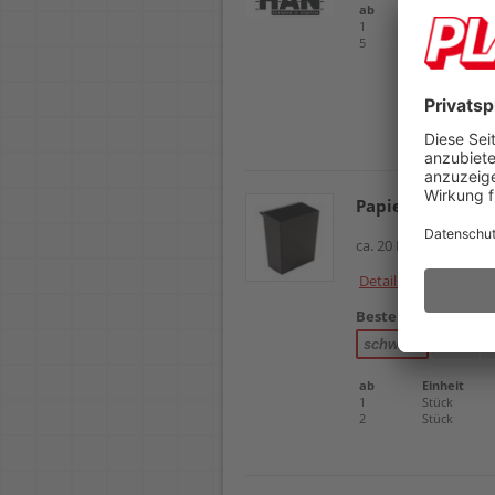
ab
Einheit
1
Stück
5
Stück
Papierkorb Abfal
ca. 20 Liter, vierecki
Details
Bestellnr.
102761
schwarz
grün
ab
Einheit
1
Stück
2
Stück