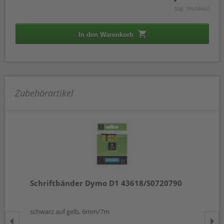
(zzgl. 19% Mwst.)
In den Warenkorb
Zubehörartikel
Schriftbänder Dymo D1 43618/S0720790
Sc
schwarz auf gelb, 6mm/7m
sch