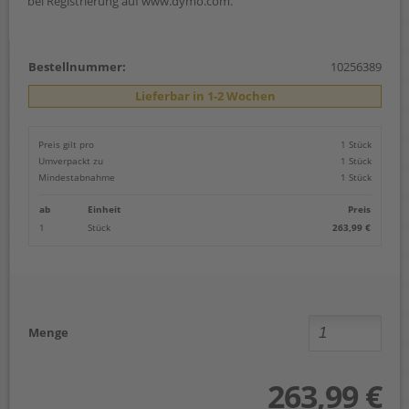
bei Registrierung auf www.dymo.com.
Bestellnummer:
10256389
Lieferbar in 1-2 Wochen
Preis gilt pro
1 Stück
Umverpackt zu
1 Stück
Mindestabnahme
1 Stück
ab
Einheit
Preis
1
Stück
263,99 €
Menge
263,99 €