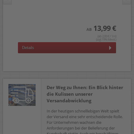
13,99 €
 €
AB
wst.)
(ab 2,00 € / 1m)
(zzgl.19% Mwst.)
Details
D
Der Weg zu Ihnen: Ein Blick hinter
die Kulissen unserer
Versandabwicklung
In der heutigen schnelllebigen Welt spielt
der Versand eine sehr entscheidende Rolle.
Für Unternehmen wachsen die
Anforderungen bei der Belieferung der
Kundschaft stetig. Auch wir beschäftigen...