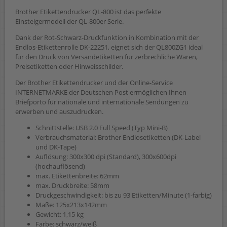
Brother Etikettendrucker QL-800 ist das perfekte
Einsteigermodell der QL-800er Serie.
Dank der Rot-Schwarz-Druckfunktion in Kombination mit der
Endlos-Etikettenrolle DK-22251, eignet sich der QL800ZG1 ideal
für den Druck von Versandetiketten für zerbrechliche Waren,
Preisetiketten oder Hinweisschilder.
Der Brother Etikettendrucker und der Online-Service
INTERNETMARKE der Deutschen Post ermöglichen Ihnen
Briefporto für nationale und internationale Sendungen zu
erwerben und auszudrucken.
Schnittstelle: USB 2.0 Full Speed (Typ Mini-B)
Verbrauchsmaterial: Brother Endlosetiketten (DK-Label
und DK-Tape)
Auflösung: 300x300 dpi (Standard), 300x600dpi
(hochauflösend)
max. Etikettenbreite: 62mm
max. Druckbreite: 58mm
Druckgeschwindigkeit: bis zu 93 Etiketten/Minute (1-farbig)
Maße: 125x213x142mm
Gewicht: 1,15 kg
Farbe: schwarz/weiß