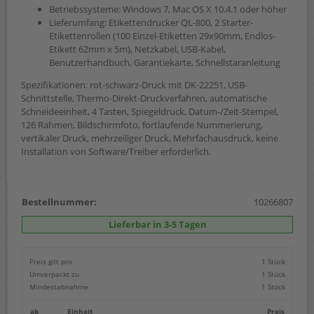
Betriebssysteme: Windows 7, Mac OS X 10.4.1 oder höher
Lieferumfang: Etikettendrucker QL-800, 2 Starter-
Etikettenrollen (100 Einzel-Etiketten 29x90mm, Endlos-
Etikett 62mm x 5m), Netzkabel, USB-Kabel,
Benutzerhandbuch, Garantiekarte, Schnellstaranleitung
Spezifikationen: rot-schwarz-Druck mit DK-22251, USB-
Schnittstelle, Thermo-Direkt-Druckverfahren, automatische
Schneideeinheit, 4 Tasten, Spiegeldruck, Datum-/Zeit-Stempel,
126 Rahmen, Bildschirmfoto, fortlaufende Nummerierung,
vertikaler Druck, mehrzeiliger Druck, Mehrfachausdruck, keine
Installation von Software/Treiber erforderlich.
Bestellnummer:
10266807
Lieferbar in 3-5 Tagen
Preis gilt pro
1 Stück
Umverpackt zu
1 Stück
Mindestabnahme
1 Stück
ab
Einheit
Preis