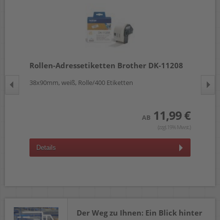
1
Rollen-Adressetiketten Brother DK-11208
Ro
38x90mm, weiß, Rolle/400 Etiketten
62
 €
11,99 €
AB
wst.)
(zzgl.19% Mwst.)
Details
D
Der Weg zu Ihnen: Ein Blick hinter