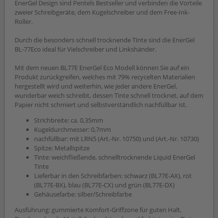
EnerGel Design sind Pentels Bestseller und verbinden die Vorteile
zweier Schreibgeräte, dem Kugelschreiber und dem Free-Ink-
Roller.
Durch die besonders schnell trocknende Tinte sind die EnerGel
BL-77Eco ideal für Vielschreiber und Linkshänder.
Mit dem neuen BL77E EnerGel Eco Modell können Sie auf ein
Produkt zurückgreifen, welches mit 79% recycelten Materialien
hergestellt wird und weiterhin, wie jeder andere EnerGel,
wunderbar weich schreibt, dessen Tinte schnell trocknet, auf dem
Papier nicht schmiert und selbstverständlich nachfüllbar ist.
Strichbreite: ca. 0,35mm
Kugeldurchmesser: 0,7mm
nachfüllbar: mit LRN5 (Art.-Nr. 10750) und (Art.-Nr. 10730)
Spitze: Metallspitze
Tinte: weichfließende, schnelltrocknende Liquid EnerGel
Tinte
Lieferbar in den Schreibfarben: schwarz (BL77E-AX), rot
(BL77E-BX), blau (BL77E-CX) und grün (BL77E-DX)
Gehäusefarbe: silber/Schreibfarbe
Ausführung: gummierte Komfort-Griffzone für guten Halt,