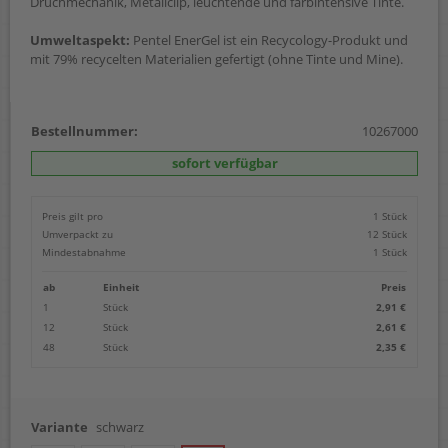
Druchmechanik, Metallclip, leuchtende und farbintensive Tinte.
Umweltaspekt:
Pentel EnerGel ist ein Recycology-Produkt und
mit 79% recycelten Materialien gefertigt (ohne Tinte und Mine).
Bestellnummer:
10267000
sofort verfügbar
Preis gilt pro
1 Stück
Umverpackt zu
12 Stück
Mindestabnahme
1 Stück
ab
Einheit
Preis
1
Stück
2,91 €
12
Stück
2,61 €
48
Stück
2,35 €
Variante
schwarz