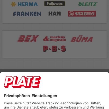
Rufen Sie uns an 04298 401-0
Lieferbedingungen
Impressum
Kontakt
Footer anzeigen
PLATE Büromaterial Vertriebs GmbH