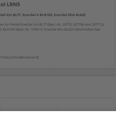
tel LRN5
Gel Xm BL77, EnerGel X BLN105, EnerGel Slim BL625
n für Pentel EnerGel Xm BL77 (Best.-Nr. 20770, 207706 und 207712),
X BLN105 (Best.-Nr. 105011), EnerGel Slim BL625 Gelschreiber/Gel-
l-Tinte (schnelltrocknend)