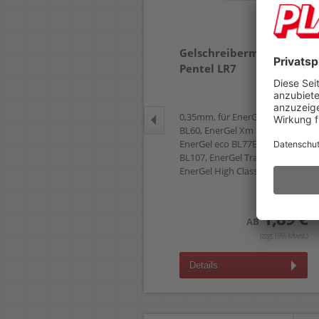
Gelschreiber Pentel
Gelschreibermine
EnerGel Plus BL27
Pentel LR7
0,35mm, Kappe mit Metallclip,
72% Recycling-Anteil
0,35mm, für EnerGel BL57,
BL60, EnerGel Xm BL77,
2,99 €
AB
EnerGel eco BL77E, EnerGel X
BL107, EnerGel Tradio BL117A,
(zzgl.19% Mwst.)
EnerGel High Class BL2007
Details
1,89 €
AB
(zzgl.19% Mwst.)
Details