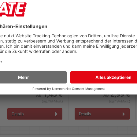
Gelschreibermine
Gelschreiber Pentel
Pentel KF6
EnerGel BL57
0,3mm, für Hybrid Gel Grip
0,35mm, nachfüllbar, Kappe
K116
mit Clip, Schaftfarbe =
Schreibfarbe
1,45 €
2,99 €
AB
AB
(zzgl.19% Mwst.)
(zzgl.19% Mwst.)
Details
Details