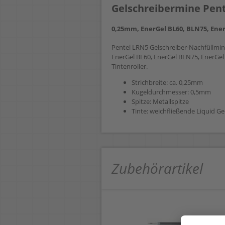
Gelschreibermine Pen
0,25mm, EnerGel BL60, BLN75, Ener
Pentel LRN5 Gelschreiber-Nachfüllmine
EnerGel BL60, EnerGel BLN75, EnerGel 
Tintenroller.
Strichbreite: ca. 0,25mm
Kugeldurchmesser: 0,5mm
Spitze: Metallspitze
Tinte: weichfließende Liquid Ge
Zubehörartikel