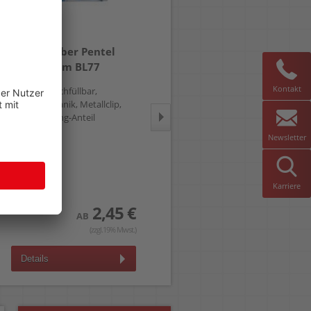
Gelschreiber Pentel
Gelschreiber Pentel
EnerGel Xm BL77
EnerGel Plus BL27
Kontakt
0,35mm, nachfüllbar,
0,35mm, Kappe mit Metallclip,
Druckmechanik, Metallclip,
72% Recycling-Anteil
54% Recycling-Anteil
Newsletter
Karriere
2,45 €
2,99 €
AB
AB
(zzgl.19% Mwst.)
(zzgl.19% Mwst.)
Details
Details