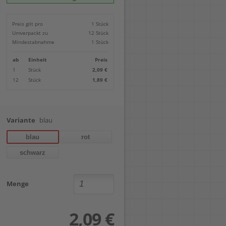
Locher
Geometrie-Sets
Briefwaagen
CDs, DVDs & Aufbewahrung
Bohren
Anschlagschienen
Lineale
Paketwaagen
USB Sticks & Zubehör
Sägen
Preis gilt pro
1 Stück
Lochpfeifen & Lochscheiben
Maßstäbe
Kofferwaagen
Kartenlesegeräte & Speicherkarten
Handwerkzeuge
Panasonic
Umverpackt zu
12 Stück
Winkelmesser
LTO Bänder
Messtechnik
Ricoh
Mindestabnahme
1 Stück
Zeichendreiecke
Externe Festplatten
Schleifen
Samsung
Akkugebläse
ab
Einheit
Preis
Mehr...
1
Stück
2,09 €
12
Stück
1,89 €
Variante
blau
blau
rot
schwarz
Menge
2,09 €