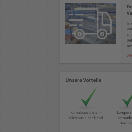
De
Ve
In 
Ve
Un
Bel
bes
we
Unsere Vorteile
Komplettanbieter –
kompeten
Alles aus einer Hand
persönli
Beratu