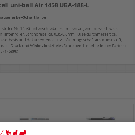
ell uni-ball Air 1458 UBA-188-L
ehäusefarbe=Schaftfarbe
ersteller-Nr. 1458) Tintenschreiber schreiben angenehm weich wie ein
ein Tintenroller. Strichbreite: ca. 0,35-0,6mm, Kugeldurchmesser: ca.
 Wasserbasis und dokumentenecht. Ausführung: Schaft aus Kunststoff,
e nach Druck und Winkel, kratzfreies Schreiben. Lieferbar in den Farben:
z (145899).