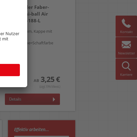
Tintenroller Faber-
Castell uni-ball Air
1458 UBA-188-L
ca. 0,35-0,6mm, Kappe mit
Kontakt
Clip,
Gehäusefarbe=Schaftfarbe
Newsletter
Karriere
3,25 €
AB
(zzgl.19% Mwst.)
Details
Effektiv arbeiten...