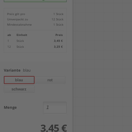
Locher
Geometrie-Sets
Briefwaagen
CDs, DVDs & Aufbewahrung
Bohren
Anschlagschienen
Lineale
Paketwaagen
USB Sticks & Zubehör
Sägen
Preis gilt pro
1 Stück
Lochpfeifen & Lochscheiben
Maßstäbe
Kofferwaagen
Kartenlesegeräte & Speicherkarten
Handwerkzeuge
Panasonic
Umverpackt zu
12 Stück
Winkelmesser
LTO Bänder
Messtechnik
Ricoh
Mindestabnahme
1 Stück
Zeichendreiecke
Externe Festplatten
Schleifen
Samsung
Akkugebläse
ab
Einheit
Preis
Mehr...
1
Stück
3,45 €
12
Stück
3,25 €
Variante
blau
blau
rot
schwarz
Menge
3,45 €