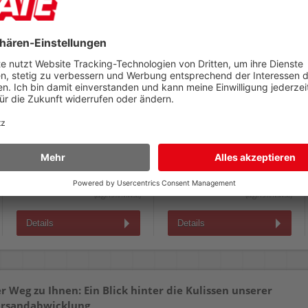
Tintenroller Faber-
Tintenroller Faber-
Castell uni-ball eye fine
Castell uni-ball
1481 UB-157E
Jetstream RT 2453
ca. 0,5mm, Druckmechanik,
nachfüllbar, dokumentenecht
ca. 0,4mm, Kappe mit
Metallclip, aus 70 %
recyceltem Plastik
2,75 €
3,79 €
AB
AB
(zzgl.19% Mwst.)
(zzgl.19% Mwst.)
Details
Details
r Weg zu Ihnen: Ein Blick hinter die Kulissen unserer
rsandabwicklung