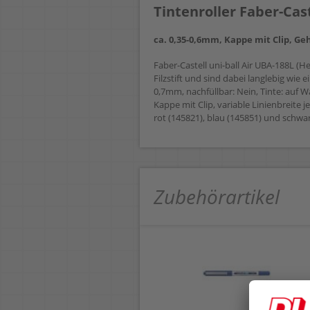
Tintenroller Faber-Cast
ca. 0,35-0,6mm, Kappe mit Clip, G
Faber-Castell uni-ball Air UBA-188L (H
Filzstift und sind dabei langlebig wie 
0,7mm, nachfüllbar: Nein, Tinte: auf
Kappe mit Clip, variable Linienbreite j
rot (145821), blau (145851) und schwar
Zubehörartikel