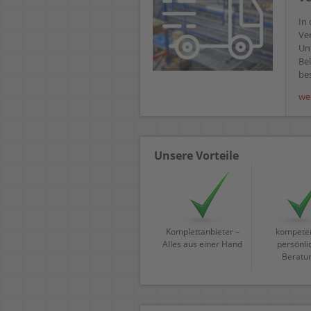
In 
Ve
Un
Bel
bes
we
Unsere Vorteile
Komplettanbieter –
kompeten
Alles aus einer Hand
persönli
Beratu