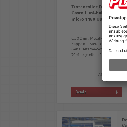
Tintenroller Faber-
Castell uni-ball eye
micro 1480 UB-150E
ca. 0,2mm, Metallkugelspitze,
Kappe mit Metallclip,
Gehäusefarbe=Schreibfarbe, aus
70 % recyceltem Plastik
3,09 €
AB
(zzgl.19% Mwst.)
Details
De
Ve