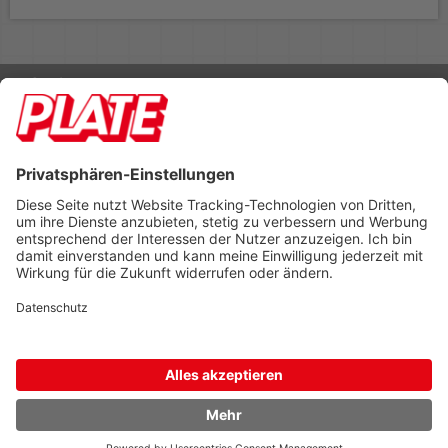
Rufen Sie uns an 04298 401-0
Lieferbedingungen
Impressum
Kontakt
Footer anzeigen
PLATE Büromaterial Vertriebs GmbH
Hilligenwarf 5
28865 Lilienthal
Tel: 04298 401-0
Fax: 04298 401-140
info@plate.de
design: construktiv
entwicklung: decoit