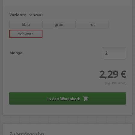
Variante
schwarz
blau
grün
rot
schwarz
Menge
2,29 €
(zzgl. 19% Mwst.)
In den Warenkorb
Zubehörartikel