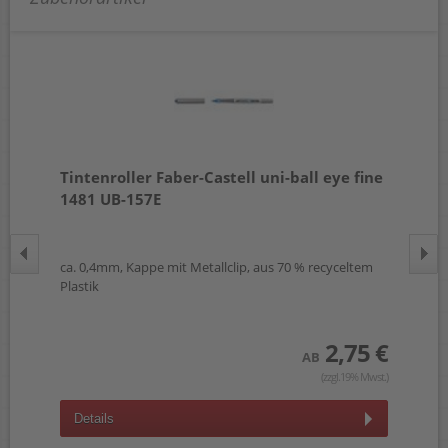
Tintenroller Faber-Castell uni-ball eye fine
Ti
1481 UB-157E
ca.
ca. 0,4mm, Kappe mit Metallclip, aus 70 % recyceltem
 €
Plastik
wst.)
2,75 €
AB
(zzgl.19% Mwst.)
D
Details