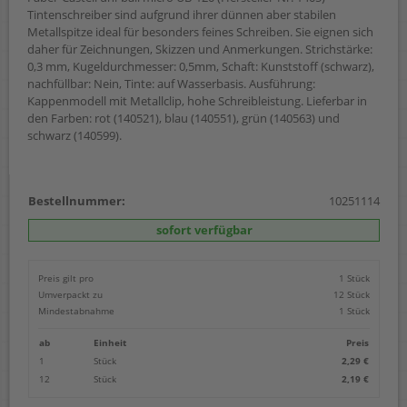
Tintenschreiber sind aufgrund ihrer dünnen aber stabilen
Metallspitze ideal für besonders feines Schreiben. Sie eignen sich
daher für Zeichnungen, Skizzen und Anmerkungen. Strichstärke:
0,3 mm, Kugeldurchmesser: 0,5mm, Schaft: Kunststoff (schwarz),
nachfüllbar: Nein, Tinte: auf Wasserbasis. Ausführung:
Kappenmodell mit Metallclip, hohe Schreibleistung. Lieferbar in
den Farben: rot (140521), blau (140551), grün (140563) und
schwarz (140599).
Bestellnummer:
10251114
sofort verfügbar
Preis gilt pro
1 Stück
Umverpackt zu
12 Stück
Mindestabnahme
1 Stück
ab
Einheit
Preis
1
Stück
2,29 €
12
Stück
2,19 €