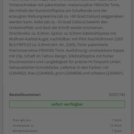
Tintenschreiber mit patentierter, metamorpher FRIXION Tinte,
die mittels der Kunststoffspitze am Schaftende und der
erzeugten Reibungswärme (ab ca. +60 Grad Celsius) weggerieben
werden kann. Kälte (ab ca. -10 Grad Celsius) bewirkt den
Umkehreffekt und lässt die Schrift wieder erscheinen.
Strichbreite: ca. 0,3mm, Spitze: ca. 0,5mm Edelstahlspitze mit
Wolfram-Karbid-Kugel, nachfüllbar: mit Pilot Nachfüllminen 2265
BLS-FRP5-S3 ca. 0,3mm (Art.-Nr. 2265), Tinte: patentierte
thermosensitive FRIXION Tinte. Ausführung: umsteckbare Kappe
mit Clip, Schaft im Tattoo-Design, Edelstahlspitze mit hoher
Druckresistenz und Langlebigkeit für präzise Hi-Tecpoint Linien.
Gehäusefarbe=Schreibfarbe. Lieferbar in den Farben: rot
(2264002), blau (2264003), grün (2264004) und schwarz (2264001).
Bestellnummer:
10251743
sofort verfügbar
Preis gilt pro
1 Stück
Umverpackt zu
12 Stück
Mindestabnahme
1 Stück