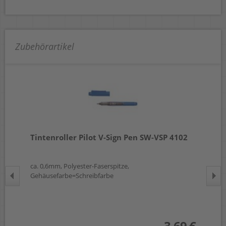
Zubehörartikel
Tintenroller Pilot V-Sign Pen SW-VSP 4102
Ti
ca. 0,6mm, Polyester-Faserspitze,
ca.
Gehäusefarbe=Schreibfarbe
Geh
 €
wst.)
3,69 €