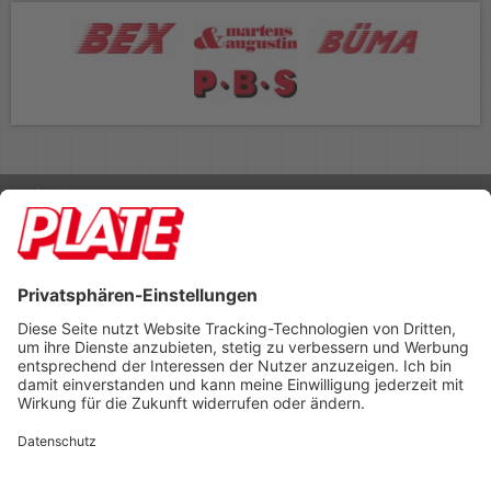
Rufen Sie uns an 04298 401-0
Lieferbedingungen
Impressum
Kontakt
Footer anzeigen
PLATE Büromaterial Vertriebs GmbH
Hilligenwarf 5
28865 Lilienthal
Tel: 04298 401-0
Fax: 04298 401-140