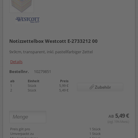
Notizzettelbox Westcott E-2733212 00
9x9cm, transparent, inkl. pastellfarbiger Zettel
Details
Bestellnr.
10279851
ab
Einheit
Preis
1
Stück
5,99 €
Zubehör
2
Stück
5,49 €
5,49 €
AB
(zzgl. 19% Mwst.)
Preis gilt pro
1 Stück
Umverpackt zu
1 Stück