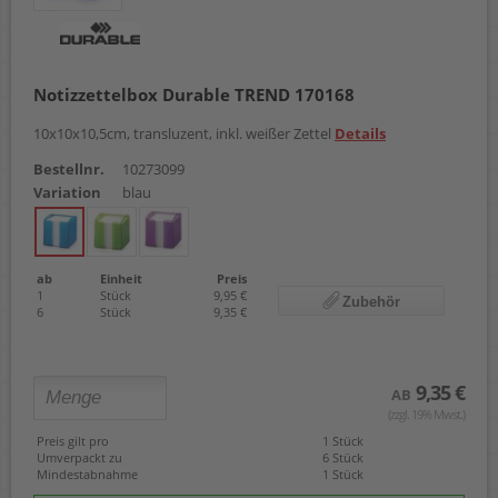
Notizzettelbox Durable TREND 170168
10x10x10,5cm, transluzent, inkl. weißer Zettel
Details
Bestellnr.
10273099
Variation
blau
ab
Einheit
Preis
1
Stück
9,95 €
Zubehör
6
Stück
9,35 €
9,35 €
AB
(zzgl. 19% Mwst.)
Preis gilt pro
1 Stück
Umverpackt zu
6 Stück
Mindestabnahme
1 Stück