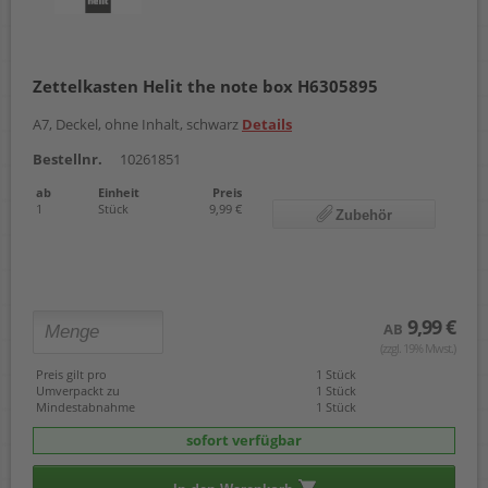
Zettelkasten Helit the note box H6305895
A7, Deckel, ohne Inhalt, schwarz
Details
Bestellnr.
10261851
ab
Einheit
Preis
1
Stück
9,99 €
Zubehör
9,99 €
AB
(zzgl. 19% Mwst.)
Preis gilt pro
1 Stück
Umverpackt zu
1 Stück
Mindestabnahme
1 Stück
sofort verfügbar