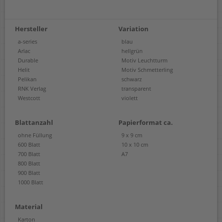
Hersteller
Variation
a-series
blau
Arlac
hellgrün
Durable
Motiv Leuchtturm
Helit
Motiv Schmetterling
Pelikan
schwarz
RNK Verlag
transparent
Westcott
violett
Blattanzahl
Papierformat ca.
ohne Füllung
9 x 9 cm
600 Blatt
10 x 10 cm
700 Blatt
A7
800 Blatt
900 Blatt
1000 Blatt
Material
Karton