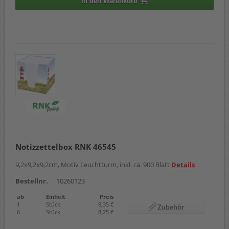
In den Warenkorb
Notizzettelbox RNK 46545
9,2x9,2x9,2cm, Motiv Leuchtturm, inkl. ca. 900 Blatt
Details
Bestellnr.
10260123
ab
Einheit
Preis
1
Stück
8,35 €
Zubehör
6
Stück
8,25 €