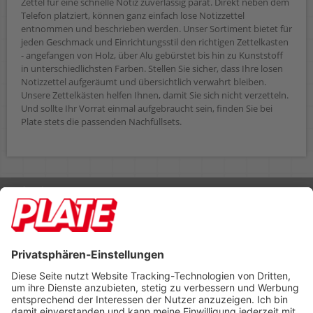
Zettel für eine schnelle Notiz zuverlässig parat. Direkt neben dem
Telefon platziert, können ganz einfach lose Notizzettel
entnommen und beschrieben werden. Unser Sortiment bietet für
jeden Geschmack und Einrichtungsstil den richtigen Zettelkasten
- angefangen von Holz, über Alu gebürstet bis hin zu Kunststoff
in unterschiedlichsten Farben. Stellen Sie sicher, dass Ihre losen
Notizzettel aufgeräumt und übersichtlich verwahrt bleiben.
Unsere Zettelkästen helfen Ihnen, damit Sie sich nicht verzetteln.
Und sollte Ihr Vorrat einmal aufgebraucht sein, finden Sie bei
Plate stets die passenden Nachfüllsets.
Rufen Sie uns an 04298 401-0
Lieferbedingungen
Impressum
Kontakt
Footer anzeigen
PLATE Büromaterial Vertriebs GmbH