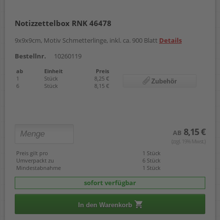
Notizzettelbox RNK 46478
9x9x9cm, Motiv Schmetterlinge, inkl. ca. 900 Blatt
Details
Bestellnr.
10260119
ab
Einheit
Preis
1
Stück
8,25 €
Zubehör
6
Stück
8,15 €
8,15 €
AB
(zzgl. 19% Mwst.)
Preis gilt pro
1 Stück
Umverpackt zu
6 Stück
Mindestabnahme
1 Stück
sofort verfügbar
In den Warenkorb