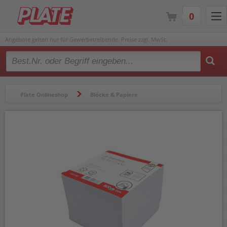
0
Angebote gelten nur für Gewerbetreibende. Preise zzgl. MwSt.
Type 2 or more characters for results.
Plate Onlineshop
Blöcke & Papiere
Blöcke & Notizbücher
Notizzettel & Zettelboxen
Notizklötze
Notizklotz a-series AS1180