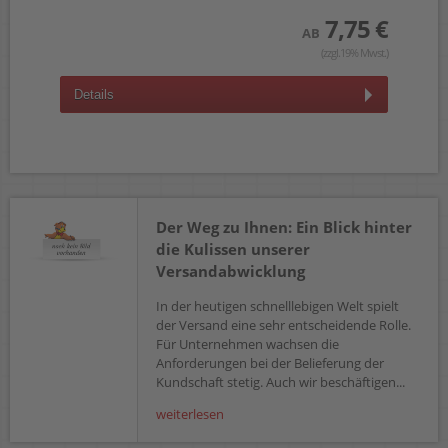
 €
7,75 €
AB
wst.)
(zzgl.19% Mwst.)
Details
D
Der Weg zu Ihnen: Ein Blick hinter
die Kulissen unserer
Versandabwicklung
In der heutigen schnelllebigen Welt spielt
der Versand eine sehr entscheidende Rolle.
Für Unternehmen wachsen die
Anforderungen bei der Belieferung der
Kundschaft stetig. Auch wir beschäftigen...
weiterlesen