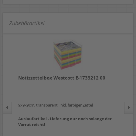
Zubehörartikel
Notizzettelbox Westcott E-1733212 00
No
E-
9x9x9cm, transparent, inkl. farbiger Zettel
90x
Auslaufartikel - Lieferung nur noch solange der
Aus
Vorrat reicht!
Vor