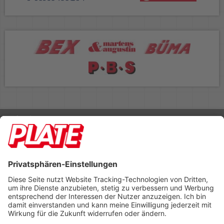
Rufen Sie uns an 04298 401-0
Lieferbedingungen
Impressum
Kontakt
Footer anzeigen
PLATE Büromaterial Vertriebs GmbH
Hilligenwarf 5
28865 Lilienthal