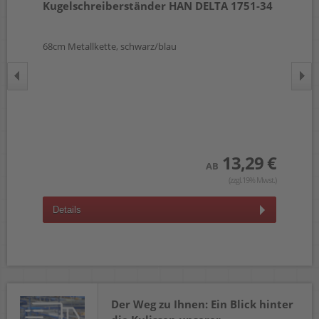
77
Kugelschreiberständer HAN DELTA 1751-34
No
68cm Metallkette, schwarz/blau
9x9
 €
wst.)
Aus
Vor
13,29 €
AB
(zzgl.19% Mwst.)
Details
D
Der Weg zu Ihnen: Ein Blick hinter