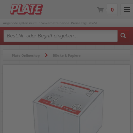
0
Angebote gelten nur für Gewerbetreibende. Preise zzgl. MwSt.
Type 2 or more characters for results.
Plate Onlineshop
Blöcke & Papiere
Blöcke & Notizbücher
Notizzettel & Zettelboxen
Zettelboxen
Notizzettelbox a-series AS1186