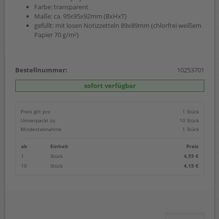
Farbe: transparent
Maße: ca. 95x95x92mm (BxHxT)
gefüllt: mit losen Notizzetteln 89x89mm (chlorfrei weißem
Papier 70 g/m²)
Bestellnummer:
10253701
sofort verfügbar
Preis gilt pro
1 Stück
Umverpackt zu
10 Stück
Mindestabnahme
1 Stück
ab
Einheit
Preis
1
Stück
4,55 €
10
Stück
4,15 €