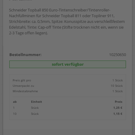
Schneider Topball 850 Euro-Tintenschreiber/Tintenroller-
Nachfüllminen für Schneider Topball 811 oder Topliner 911,
Strichbreite: ca. 0,5mm, Spitze: Konusspitze aus verschleißfestem
Edelstahl, Tinte: Cap-off Tinte (Stifte trocknen nicht ein, wenn sie
2-3 Tage offen liegen).
Bestellnummer:
10250650
sofort verfügbar
Preis gilt pro
1 Stück
Umverpackt zu
10 Stück
Mindestabnahme
1 Stück
ab
Einheit
Preis
1
Stück
1,25 €
10
Stück
1,15 €