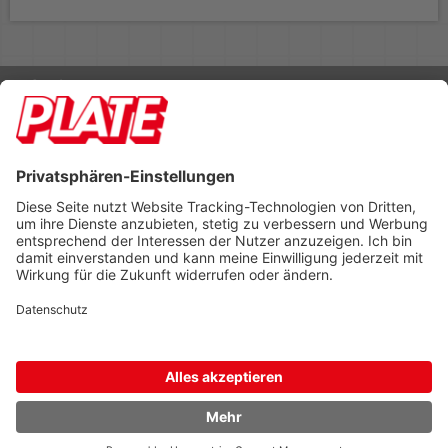
Rufen Sie uns an 04298 401-0
Lieferbedingungen
Impressum
Kontakt
Footer anzeigen
PLATE Büromaterial Vertriebs GmbH
Hilligenwarf 5
28865 Lilienthal
Tel: 04298 401-0
Fax: 04298 401-140
info@plate.de
design: construktiv
entwicklung: decoit