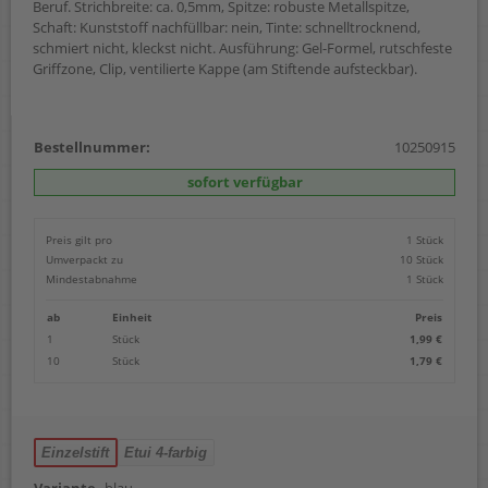
Beruf. Strichbreite: ca. 0,5mm, Spitze: robuste Metallspitze,
Schaft: Kunststoff nachfüllbar: nein, Tinte: schnelltrocknend,
schmiert nicht, kleckst nicht. Ausführung: Gel-Formel, rutschfeste
Griffzone, Clip, ventilierte Kappe (am Stiftende aufsteckbar).
Bestellnummer:
10250915
sofort verfügbar
Preis gilt pro
1 Stück
Umverpackt zu
10 Stück
Mindestabnahme
1 Stück
ab
Einheit
Preis
1
Stück
1,99 €
10
Stück
1,79 €
Einzelstift
Etui 4-farbig
Variante
blau