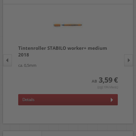
Tintenroller STABILO worker+ medium
Fi
2018
ca. 0,5mm
ca.
 €
3,59 €
AB
wst.)
(zzgl.19% Mwst.)
Details
D