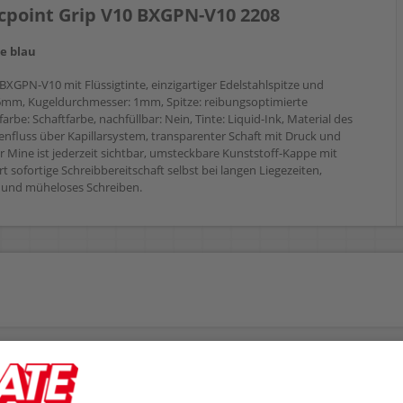
tecpoint Grip V10 BXGPN-V10 2208
e blau
0 BXGPN-V10 mit Flüssigtinte, einzigartiger Edelstahlspitze und
0,6mm, Kugeldurchmesser: 1mm, Spitze: reibungsoptimierte
farbe: Schaftfarbe, nachfüllbar: Nein, Tinte: Liquid-Ink, Material des
tenfluss über Kapillarsystem, transparenter Schaft mit Druck und
er Mine ist jederzeit sichtbar, umsteckbare Kunststoff-Kappe mit
t sofortige Schreibbereitschaft selbst bei langen Liegezeiten,
 und müheloses Schreiben.