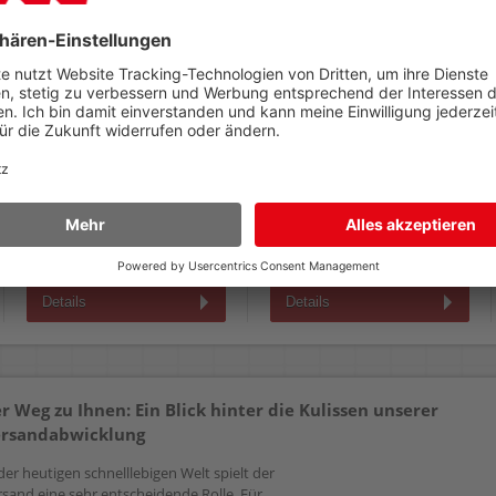
Tintenroller Pilot Hi-
Tintenroller Pilot Hi-
tecpoint Grip V5
tecpoint V5 BX-V5 2227
BXGPN-V5 2206
ca. 0,3mm,
0,3mm,
Gehäusefarbe=Schreibfarbe
Gehäusefarbe=Schreibfarbe
3,19 €
2,59 €
AB
AB
(zzgl.19% Mwst.)
(zzgl.19% Mwst.)
Details
Details
r Weg zu Ihnen: Ein Blick hinter die Kulissen unserer
rsandabwicklung
der heutigen schnelllebigen Welt spielt der
rsand eine sehr entscheidende Rolle. Für