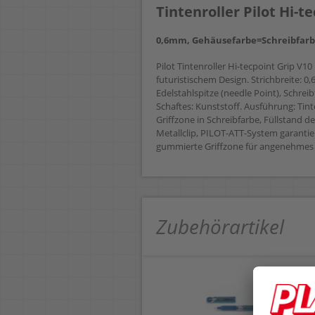
Tintenroller Pilot Hi-
0,6mm, Gehäusefarbe=Schreibfarb
Pilot Tintenroller Hi-tecpoint Grip V1
futuristischem Design. Strichbreite: 
Edelstahlspitze (needle Point), Schreib
Schaftes: Kunststoff. Ausführung: Tin
Griffzone in Schreibfarbe, Füllstand d
Metallclip, PILOT-ATT-System garantier
gummierte Griffzone für angenehmes
Zubehörartikel