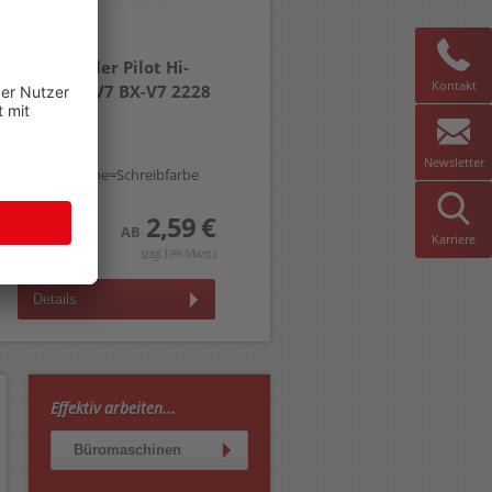
Tintenroller Pilot Hi-
Kontakt
tecpoint V7 BX-V7 2228
0,4mm,
Newsletter
Gehäusefarbe=Schreibfarbe
2,59 €
AB
Karriere
(zzgl.19% Mwst.)
Details
Effektiv arbeiten...
Büromaschinen