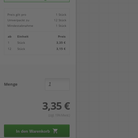
Locher
Geometrie-Sets
Briefwaagen
CDs, DVDs & Aufbewahrung
Bohren
Anschlagschienen
Lineale
Paketwaagen
USB Sticks & Zubehör
Sägen
Preis gilt pro
1 Stück
Lochpfeifen & Lochscheiben
Maßstäbe
Kofferwaagen
Kartenlesegeräte & Speicherkarten
Handwerkzeuge
Panasonic
Umverpackt zu
12 Stück
Winkelmesser
LTO Bänder
Messtechnik
Ricoh
Mindestabnahme
1 Stück
Zeichendreiecke
Externe Festplatten
Schleifen
Samsung
Akkugebläse
ab
Einheit
Preis
Mehr...
1
Stück
3,35 €
12
Stück
3,15 €
Menge
3,35 €
(zzgl. 19% Mwst.)
In den Warenkorb