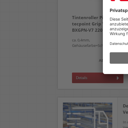
Tintenroller Pilot Hi-
tecpoint Grip V7
BXGPN-V7 2207
ca. 0,4mm,
Gehäusefarbe=Schreibfarbe
3,49 €
AB
(zzgl.19% Mwst.)
Details
De
Ve
In 
Ve