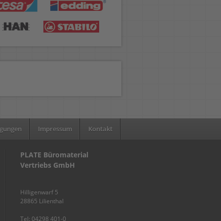
ngungen
Impressum
Kontakt
PLATE Büromaterial
Vertriebs GmbH
Hilligenwarf 5
28865 Lilienthal
Tel: 04298 401-0