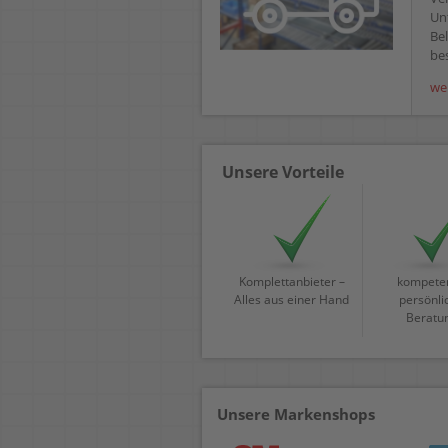
Un
Bel
bes
we
Unsere Vorteile
Komplettanbieter –
kompeten
Alles aus einer Hand
persönli
Beratu
Unsere Markenshops