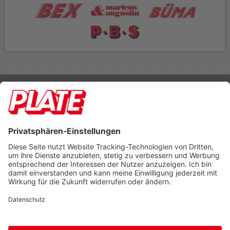
Rufen Sie uns an 04298 401-0
Lieferbedingungen
Impressum
Kontakt
Footer anzeigen
PLATE Büromaterial Vertriebs GmbH
Hilligenwarf 5
28865 Lilienthal
Tel: 04298 401-0
Fax: 04298 401-140