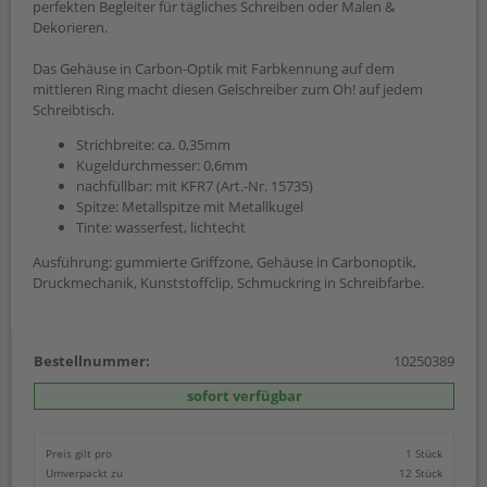
perfekten Begleiter für tägliches Schreiben oder Malen &
Dekorieren.
Das Gehäuse in Carbon-Optik mit Farbkennung auf dem
mittleren Ring macht diesen Gelschreiber zum Oh! auf jedem
Schreibtisch.
Strichbreite: ca. 0,35mm
Kugeldurchmesser: 0,6mm
nachfüllbar: mit KFR7 (Art.-Nr. 15735)
Spitze: Metallspitze mit Metallkugel
Tinte: wasserfest, lichtecht
Ausführung: gummierte Griffzone, Gehäuse in Carbonoptik,
Druckmechanik, Kunststoffclip, Schmuckring in Schreibfarbe.
Bestellnummer:
10250389
sofort verfügbar
Preis gilt pro
1 Stück
Umverpackt zu
12 Stück