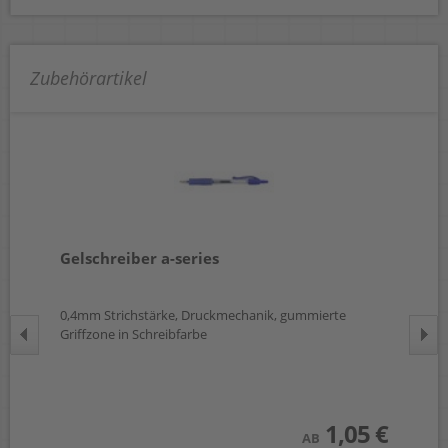
Zubehörartikel
Gelschreiber a-series
Ge
,
0,4mm Strichstärke, Druckmechanik, gummierte
0,3
Griffzone in Schreibfarbe
Sch
 €
wst.)
1,05 €
AB