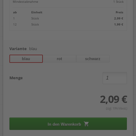
Mindestabnahme
1 Stück
ab
Einheit
Preis
1
Stück
2,09 €
12
Stück
1,99 €
Variante
blau
blau
rot
schwarz
Menge
2,09 €
(zzgl. 19% Mwst.)
In den Warenkorb