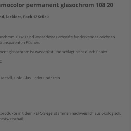
Lumocolor permanent glasochrom 108 20
d, lackiert, Pack 12 Stück
ochrom 10820 sind wasserfeste Farbstifte für deckendes Zeichnen
transparenten Flächen.
nt glasochrom ist wasserfest und schlägt nicht durch Papier.
lz
, Metall, Holz, Glas, Leder und Stein
zprodukte mit dem PEFC-Siegel stammen nachweislich aus ökologisch,
rstwirtschaft.