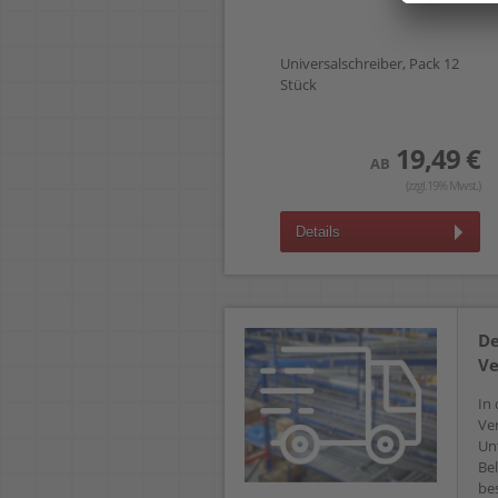
Universalschreiber, Pack 12
Stück
19,49 €
AB
(zzgl.19% Mwst.)
Details
De
Ve
In 
Ve
Un
Bel
bes