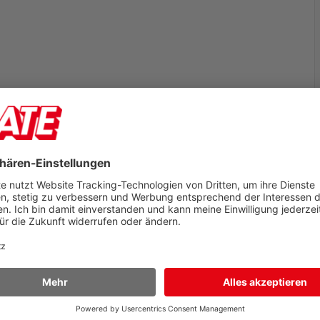
Anspitzer Staedtler 510
10