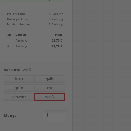
Locher
Geometrie-Sets
Briefwaagen
CDs, DVDs & Aufbewahrung
Bohren
Anschlagschienen
Lineale
Paketwaagen
USB Sticks & Zubehör
Sägen
Preis gilt pro
1 Packung
Lochpfeifen & Lochscheiben
Maßstäbe
Kofferwaagen
Kartenlesegeräte & Speicherkarten
Handwerkzeuge
Panasonic
Umverpackt zu
6 Packung
Winkelmesser
LTO Bänder
Messtechnik
Ricoh
Mindestabnahme
1 Packung
Zeichendreiecke
Externe Festplatten
Schleifen
Samsung
Akkugebläse
ab
Einheit
Preis
Mehr...
1
Packung
22,79 €
6
Packung
21,79 €
Variante
weiß
blau
gelb
grün
rot
schwarz
weiß
Menge