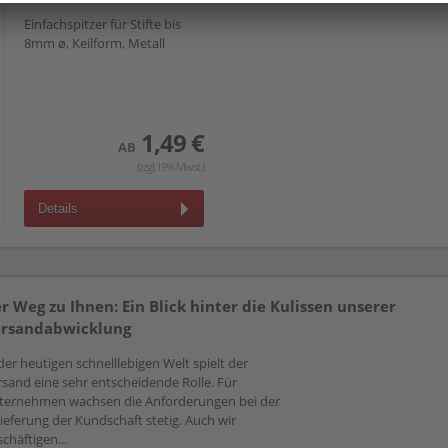
Einfachspitzer für Stifte bis
8mm ø, Keilform, Metall
1,49 €
AB
(zzgl.19% Mwst.)
Details
r Weg zu Ihnen: Ein Blick hinter die Kulissen unserer
rsandabwicklung
der heutigen schnelllebigen Welt spielt der
rsand eine sehr entscheidende Rolle. Für
ternehmen wachsen die Anforderungen bei der
ieferung der Kundschaft stetig. Auch wir
chäftigen...