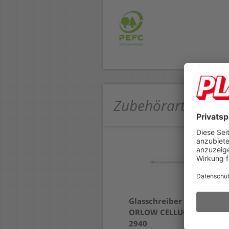
Zubehörartikel
Glasschreiber Lyra
ORLOW CELLUCOLOR
2940