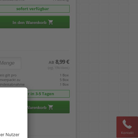
sofort verfügbar
In den Warenkorb
8,99 €
AB
(zzgl. 19% Mwst.)
eis gilt pro
1 Box
mverpackt zu
5 Box
indestabnahme
1 Box
Lieferbar in 3-5 Tagen
In den Warenkorb
Kontakt