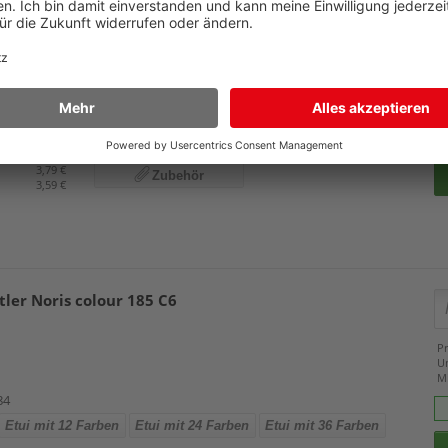
-Castell Castle 120112
i mit 12 Farben
Details
Pr
U
44
M
i 24-farbig
Preis
3,79 €
Zubehör
3,59 €
tler Noris colour 185 C6
Pr
U
M
84
Etui mit 12 Farben
Etui mit 24 Farben
Etui mit 36 Farben