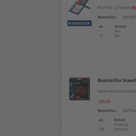
Etui mit 12 Farben
De
Bestellnr.
102562
ab
Einheit
1
Box
10
Box
Buntstifte Staed
Kartonetui mit 24 F
Details
Bestellnr.
102752
ab
Einheit
1
Packung
158
Packung