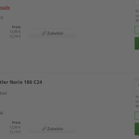
tails
Pr
U
10
M
Preis
13,89 €
Zubehör
12,79 €
tler Norix 186 C24
arben
Pr
U
M
46
Preis
12,69 €
Zubehör
12,19 €