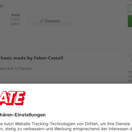
45
Preis
7,19 €
Zubehör
6,69 €
 basic made by Faber-Castell
etui mit 12 Farben
Pr
U
M
53
Preis
9,49 €
Zubehör
8,99 €