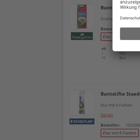
Buntstifte Faber
EcoPencil, Kartonetu
Bestellnr.
102653
Etui 12-farbig
Etu
ab
Einheit
1
Box
10
Box
Buntstifte Staed
Etui mit 6 Farben
Details
Bestellnr.
102568
Etui mit 6 Farben