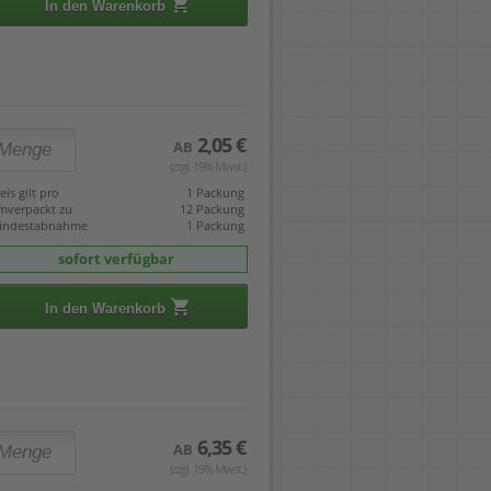
In den Warenkorb
2,05 €
AB
(zzgl. 19% Mwst.)
eis gilt pro
1 Packung
mverpackt zu
12 Packung
indestabnahme
1 Packung
sofort verfügbar
In den Warenkorb
6,35 €
AB
(zzgl. 19% Mwst.)