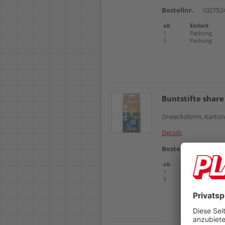
Bestellnr.
102752
ab
Einheit
1
Packung
5
Packung
Buntstifte share
Dreiecksform, Karton
Details
Bestellnr.
102593
ab
Einheit
1
Box
5
Box