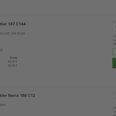
tler 187 C144
ox mit 144 Stück
Pr
U
M
52
Preis
40,39 €
38,39 €
tler Norix 186 C12
rben
Pr
U
M