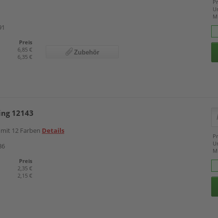
Pr
U
M
91
Preis
6,85 €
Zubehör
6,35 €
ing 12143
 mit 12 Farben
Details
Pr
U
86
M
Preis
2,35 €
2,15 €