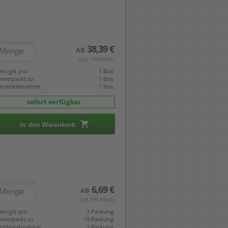
38,39 €
AB
(zzgl. 19% Mwst.)
eis gilt pro
1 Box
mverpackt zu
1 Box
indestabnahme
1 Box
sofort verfügbar
In den Warenkorb
6,69 €
AB
(zzgl. 19% Mwst.)
eis gilt pro
1 Packung
mverpackt zu
10 Packung
indestabnahme
1 Packung