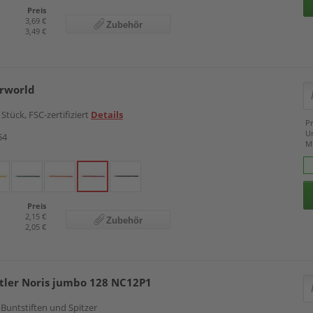
Preis
3,69 €
Zubehör
3,49 €
urworld
tück, FSC-zertifiziert
Details
Pr
U
54
M
Preis
2,15 €
Zubehör
2,05 €
dtler Noris jumbo 128 NC12P1
 Buntstiften und Spitzer