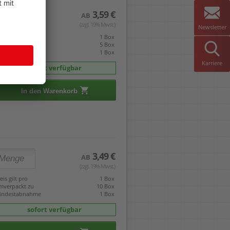
3,59 €
AB
(zzgl. 19% Mwst.)
Newsletter
eis gilt pro
1 Box
mverpackt zu
5 Box
indestabnahme
1 Box
Karriere
sofort verfügbar
In den Warenkorb
3,49 €
AB
(zzgl. 19% Mwst.)
eis gilt pro
1 Box
mverpackt zu
10 Box
indestabnahme
1 Box
sofort verfügbar