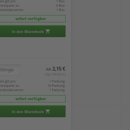
eis gilt pro
1 Box
mverpackt zu
6 Box
indestabnahme
1 Box
sofort verfügbar
In den Warenkorb
2,15 €
AB
(zzgl. 19% Mwst.)
eis gilt pro
1 Packung
mverpackt zu
10 Packung
indestabnahme
1 Packung
sofort verfügbar
In den Warenkorb