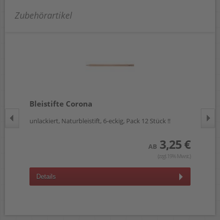
Zubehörartikel
Bleistifte Corona
Ku
unlackiert, Naturbleistift, 6-eckig, Pack 12 Stück !!
Dru
 €
3,25 €
AB
wst.)
(zzgl.19% Mwst.)
Details
D