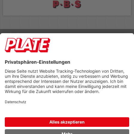
Rufen Sie uns an 04298 401-0
Lieferbedingungen
Impressum
Kontakt
Footer anzeigen
PLATE Büromaterial Vertriebs GmbH
Hilligenwarf 5
28865 Lilienthal
Tel: 04298 401-0
Fax: 04298 401-140
info@plate.de