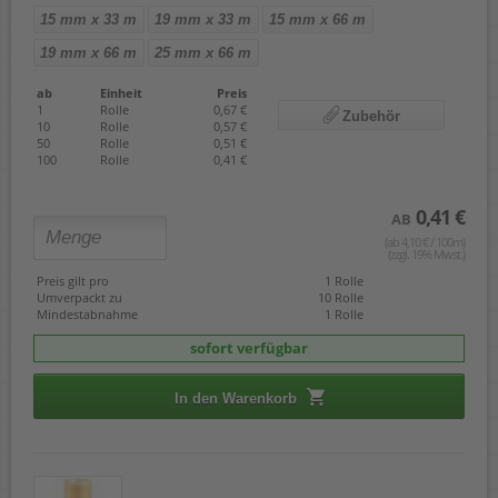
15 mm x 33 m
19 mm x 33 m
15 mm x 66 m
19 mm x 66 m
25 mm x 66 m
ab
Einheit
Preis
1
Rolle
0,67 €
Zubehör
10
Rolle
0,57 €
50
Rolle
0,51 €
100
Rolle
0,41 €
0,41 €
AB
(ab 4,10 € / 100m)
(zzgl. 19% Mwst.)
Preis gilt pro
1 Rolle
Umverpackt zu
10 Rolle
Mindestabnahme
1 Rolle
sofort verfügbar
In den Warenkorb