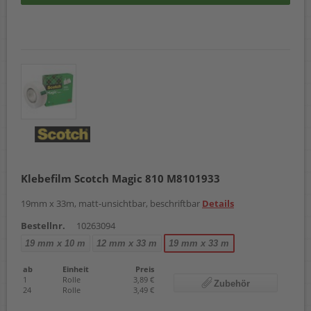
Klebefilm Scotch Magic 810 M8101933
19mm x 33m, matt-unsichtbar, beschriftbar
Details
Bestellnr.
10263094
19 mm x 10 m
12 mm x 33 m
19 mm x 33 m
ab
Einheit
Preis
1
Rolle
3,89 €
Zubehör
24
Rolle
3,49 €