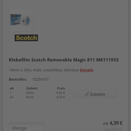
Klebefilm Scotch Removable Magic 811 M8111933
19mm x 33m, matt, unsichtbar, ablösbar
Details
Bestellnr.
10255477
ab
Einheit
Preis
1
Rolle
4,65 €
Zubehör
24
Rolle
4,39 €
4,39 €
AB
(ab 0,13 € / 1m