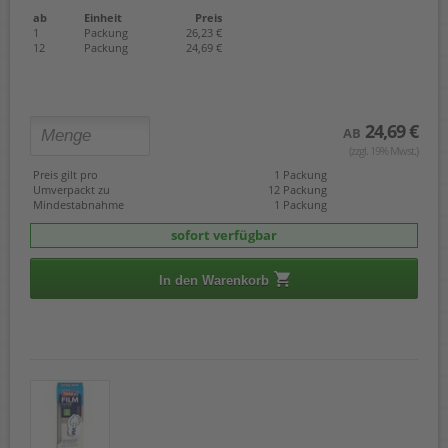
ab
Einheit
Preis
1
Packung
26,23 €
12
Packung
24,69 €
24,69 €
AB
(zzgl. 19% Mwst.)
Preis gilt pro
1 Packung
Umverpackt zu
12 Packung
Mindestabnahme
1 Packung
sofort verfügbar
In den Warenkorb