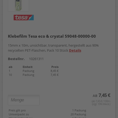
Klebefilm Tesa eco & crystal 59048-00000-00
15mm x 10m, unsichtbar, transparent, hergestellt aus 90%
recycelten PET-Flaschen, Pack 10 Stück
Details
Bestellnr.
10261311
ab
Einheit
Preis
1
Packung
8,45 €
10
Packung
7,45 €
7,45 €
AB
(ab 7,45 € / 100m
(zzgl. 19% Mwst.)
Preis gilt pro
1 Packung
Umverpackt zu
20 Packung