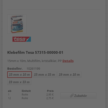
Klebefilm Tesa 57315-00000-01
15mm x 10m, Multifilm, kristallklar, PP
Details
Bestellnr.
10261199
15 mm x 10 m
15 mm x 33 m
19 mm x 10 m
19 mm x 33 m
ab
Einheit
Preis
1
Rolle
2,95 €
Zubehör
12
Rolle
2,75 €