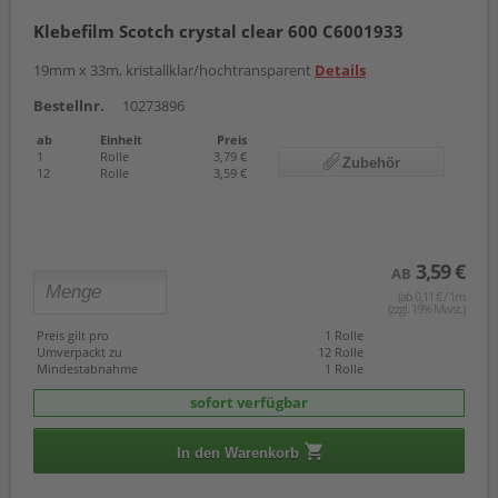
Klebefilm Scotch crystal clear 600 C6001933
19mm x 33m, kristallklar/hochtransparent
Details
Bestellnr.
10273896
ab
Einheit
Preis
1
Rolle
3,79 €
Zubehör
12
Rolle
3,59 €
3,59 €
AB
(ab 0,11 € / 1m
(zzgl. 19% Mwst.)
Preis gilt pro
1 Rolle
Umverpackt zu
12 Rolle
Mindestabnahme
1 Rolle
sofort verfügbar
In den Warenkorb