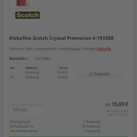
Klebefilm Scotch Crystal Promotion 6-1933R8
19mm x 33m, transparent, Vorteilspack 8 Rollen
Details
Bestellnr.
10273863
ab
Einheit
Preis
1
Packung
16,95 €
Zubehör
20
Packung
15,69 €
15,69 €
AB
(ab 5,94 € / 100m
(zzgl. 19% Mwst.)
Preis gilt pro
1 Packung
Umverpackt zu
20 Packung
Mindestabnahme
1 Packung