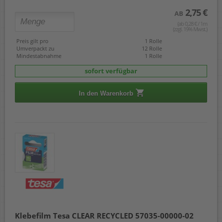
2,75 €
AB
(ab 0,28 € / 1m
(zzgl. 19% Mwst.)
Preis gilt pro
1 Rolle
Umverpackt zu
12 Rolle
Mindestabnahme
1 Rolle
sofort verfügbar
In den Warenkorb
Klebefilm Tesa CLEAR RECYCLED 57035-00000-02