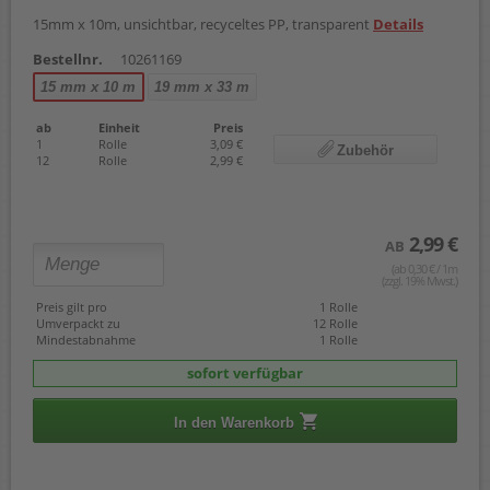
15mm x 10m, unsichtbar, recyceltes PP, transparent
Details
Bestellnr.
10261169
15 mm x 10 m
19 mm x 33 m
ab
Einheit
Preis
1
Rolle
3,09 €
Zubehör
12
Rolle
2,99 €
2,99 €
AB
(ab 0,30 € / 1m
(zzgl. 19% Mwst.)
Preis gilt pro
1 Rolle
Umverpackt zu
12 Rolle
Mindestabnahme
1 Rolle
sofort verfügbar
In den Warenkorb