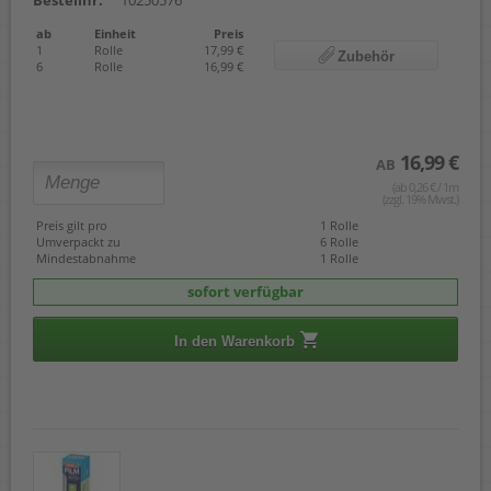
Bestellnr.
10250576
ab
Einheit
Preis
1
Rolle
17,99 €
Zubehör
6
Rolle
16,99 €
16,99 €
AB
(ab 0,26 € / 1m
(zzgl. 19% Mwst.)
Preis gilt pro
1 Rolle
Umverpackt zu
6 Rolle
Mindestabnahme
1 Rolle
sofort verfügbar
In den Warenkorb