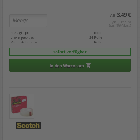
3,49 €
AB
(ab 0,11 € / 1m
(zzgl. 19% Mwst.)
Preis gilt pro
1 Rolle
Umverpackt zu
24 Rolle
Mindestabnahme
1 Rolle
sofort verfügbar
In den Warenkorb