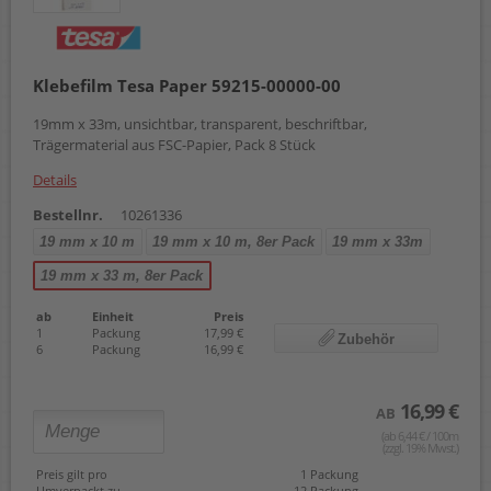
Klebefilm Tesa Paper 59215-00000-00
19mm x 33m, unsichtbar, transparent, beschriftbar,
Trägermaterial aus FSC-Papier, Pack 8 Stück
Details
Bestellnr.
10261336
19 mm x 10 m
19 mm x 10 m, 8er Pack
19 mm x 33m
19 mm x 33 m, 8er Pack
ab
Einheit
Preis
1
Packung
17,99 €
Zubehör
6
Packung
16,99 €
16,99 €
AB
(ab 6,44 € / 100m
(zzgl. 19% Mwst.)
Preis gilt pro
1 Packung
Umverpackt zu
12 Packung