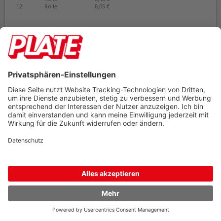
12
Rolle
8,05 €
8,05 €
AB
(ab 0,12 € / 1m
(zzgl. 19% Mwst.)
Preis gilt pro
1 Rolle
Umverpackt zu
1 Rolle
Mindestabnahme
1 Rolle
sofort verfügbar
In den Warenkorb
Sortieren nach
Artikel pro Seite
49 Ergebnisse