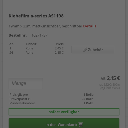
Klebefilm a-series AS1198
19mm x 33m, matt-unsichtbar, beschriftbar
Details
Bestellnr.
10271737
ab
Einheit
Preis
1
Rolle
2,45 €
Zubehör
24
Rolle
2,15 €
2,15 €
AB
(ab 6,52 € / 100m
(zzgl. 19% Mwst.)
Preis gilt pro
1 Rolle
Umverpackt zu
24 Rolle
Mindestabnahme
1 Rolle
sofort verfügbar
In den Warenkorb