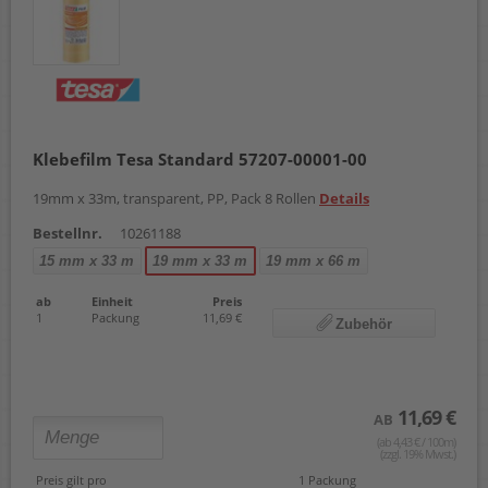
Klebefilm Tesa Standard 57207-00001-00
19mm x 33m, transparent, PP, Pack 8 Rollen
Details
Bestellnr.
10261188
15 mm x 33 m
19 mm x 33 m
19 mm x 66 m
ab
Einheit
Preis
1
Packung
11,69 €
Zubehör
11,69 €
AB
(ab 4,43 € / 100m)
(zzgl. 19% Mwst.)
Preis gilt pro
1 Packung