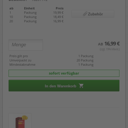
ab
Einheit
Preis
1
Packung
19,99 €
Zubehör
10
Packung
18,49 €
20
Packung
16,99 €
16,99 €
AB
(zzgl. 19% Mwst.)
Preis gilt pro
1 Packung
Umverpackt zu
20 Packung
Mindestabnahme
1 Packung
sofort verfügbar
In den Warenkorb