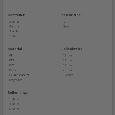
Hersteller
beschriftbar
a-series
Ja
Corona
Nein
Scotch
TESA
Material
Rollenbreite
PP
12 mm
PET
15 mm
PVC
19 mm
Papier
25 mm
Celluloseacetat
150 mm
recyceltes PET
Rollenlänge
10,00 m
33,00 m
66,00 m