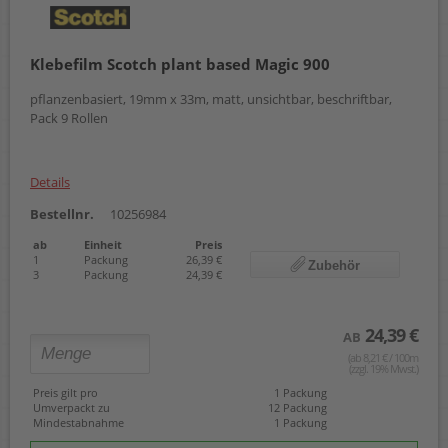
Klebefilm Scotch plant based Magic 900
pflanzenbasiert, 19mm x 33m, matt, unsichtbar, beschriftbar,
Pack 9 Rollen
Details
Bestellnr.
10256984
ab
Einheit
Preis
1
Packung
26,39 €
Zubehör
3
Packung
24,39 €
24,39 €
AB
(ab 8,21 € / 100m
(zzgl. 19% Mwst.)
Preis gilt pro
1 Packung
Umverpackt zu
12 Packung
Mindestabnahme
1 Packung