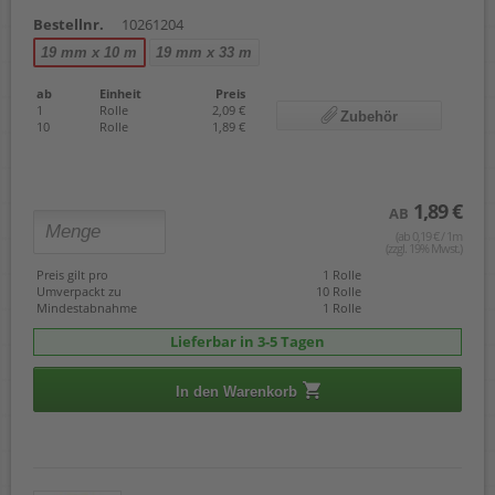
Bestellnr.
10261204
19 mm x 10 m
19 mm x 33 m
ab
Einheit
Preis
1
Rolle
2,09 €
Zubehör
10
Rolle
1,89 €
1,89 €
AB
(ab 0,19 € / 1m
(zzgl. 19% Mwst.)
Preis gilt pro
1 Rolle
Umverpackt zu
10 Rolle
Mindestabnahme
1 Rolle
Lieferbar in 3-5 Tagen
In den Warenkorb