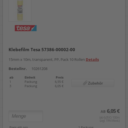
Klebefilm Tesa 57386-00002-00
15mm x 10m, transparent, PP, Pack 10 Rollen
Details
Bestellnr.
10261208
ab
Einheit
Preis
1
Packung
6,55 €
Zubehör
3
Packung
6,05 €
6,05 €
AB
(ab 6,05 € / 100m
(zzgl. 19% Mwst.)
Preis gilt pro
1 Packung