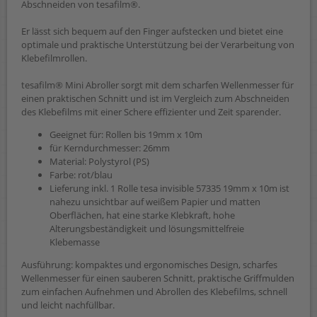
Abschneiden von tesafilm®.
Er lässt sich bequem auf den Finger aufstecken und bietet eine
optimale und praktische Unterstützung bei der Verarbeitung von
Klebefilmrollen.
tesafilm® Mini Abroller sorgt mit dem scharfen Wellenmesser für
einen praktischen Schnitt und ist im Vergleich zum Abschneiden
des Klebefilms mit einer Schere effizienter und Zeit sparender.
Geeignet für: Rollen bis 19mm x 10m
für Kerndurchmesser: 26mm
Material: Polystyrol (PS)
Farbe: rot/blau
Lieferung inkl. 1 Rolle tesa invisible 57335 19mm x 10m ist
nahezu unsichtbar auf weißem Papier und matten
Oberflächen, hat eine starke Klebkraft, hohe
Alterungsbeständigkeit und lösungsmittelfreie
Klebemasse
Ausführung: kompaktes und ergonomisches Design, scharfes
Wellenmesser für einen sauberen Schnitt, praktische Griffmulden
zum einfachen Aufnehmen und Abrollen des Klebefilms, schnell
und leicht nachfüllbar.