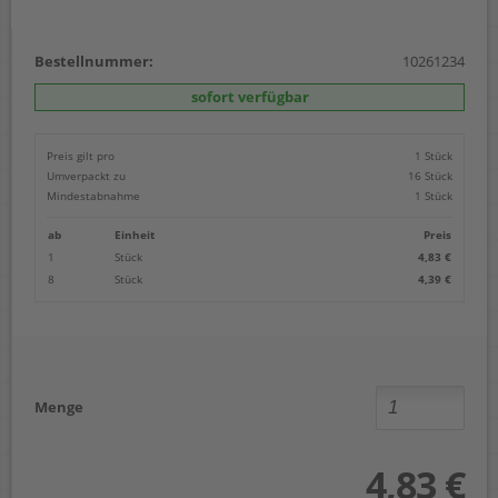
Bestellnummer:
10261234
sofort verfügbar
Preis gilt pro
1 Stück
Umverpackt zu
16 Stück
Mindestabnahme
1 Stück
ab
Einheit
Preis
1
Stück
4,83 €
8
Stück
4,39 €
Menge
4,83 €