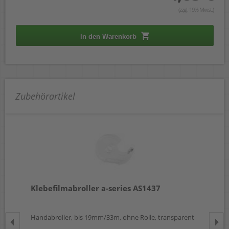
(zzgl. 19% Mwst.)
In den Warenkorb
Zubehörartikel
Klebefilmabroller a-series AS1437
Kl
Handabroller, bis 19mm/33m, ohne Rolle, transparent
15m