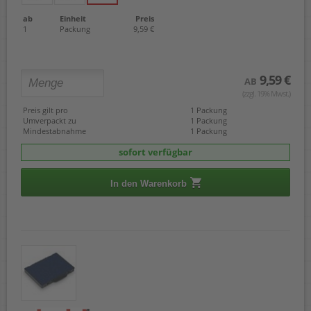
ab
Einheit
Preis
1
Packung
9,59 €
9,59 €
AB
(zzgl. 19% Mwst.)
Preis gilt pro
1 Packung
Umverpackt zu
1 Packung
Mindestabnahme
1 Packung
sofort verfügbar
In den Warenkorb