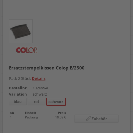
Printer 50
Q 24
R12
R17
S120
S120/W
S120/WD
S126
S160
S160/L
S300
S360
Ersatzstempelkissen Colop E/2300
S400
S600
Pack 2 Stück
Details
S608
S608/P
Bestellnr.
10269940
S610
Variation
schwarz
S610/P
blau
rot
schwarz
S660
S 220
ab
Einheit
Preis
S 220/W
1
Packung
10,59 €
Zubehör
S 260
Soft 10
Soft 20