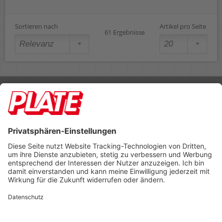
Sortieren nach
Artikel pro Seite
61 Ergebnisse
Rufen Sie uns an 04298 401-0
Lieferbedingungen
Impressum
Kontakt
Footer anzeigen
PLATE Büromaterial Vertriebs GmbH
Hilligenwarf 5
28865 Lilienthal
Tel: 04298 401-0
Fax: 04298 401-140