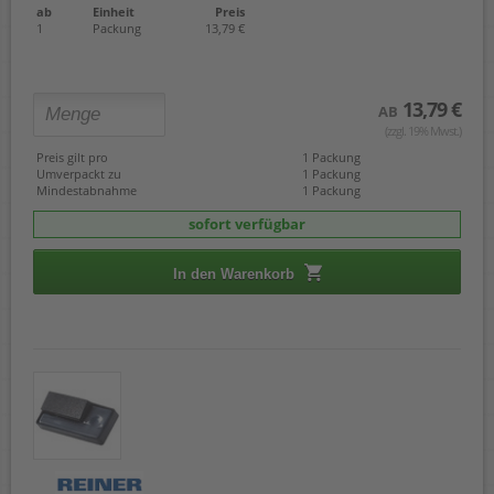
4727
ab
Einheit
Preis
4727 typo
1
Packung
13,79 €
4729
4750
4750/L
13,79 €
AB
4755
(zzgl. 19% Mwst.)
4757
4760
Preis gilt pro
1 Packung
4800
Umverpackt zu
1 Packung
Mindestabnahme
1 Packung
4810
4812
sofort verfügbar
4813
4817
In den Warenkorb
4820
4822
4836
4846
4850
4850/L
4910
4911
4911 typo
4912
4912 typo