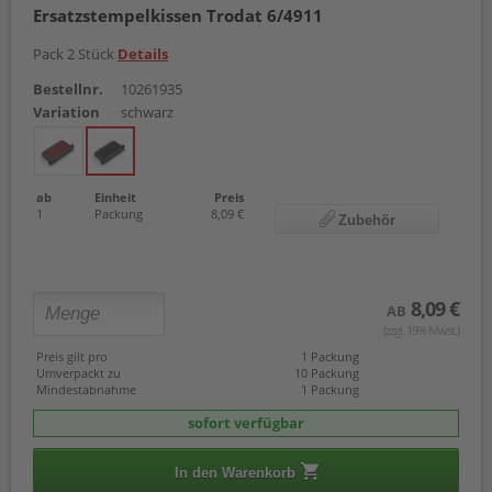
Ersatzstempelkissen Trodat 6/4911
C50
CK
Pack 2 Stück
Details
CS-40
CS-60
Bestellnr.
10261935
e15051
Variation
schwarz
e/25
e/200/2
e/0012
e/0013
ab
Einheit
Preis
e/4750/2
1
Packung
8,09 €
Zubehör
H15
H52
H57
L10
8,09 €
AB
L20
(zzgl. 19% Mwst.)
L30
L40
Preis gilt pro
1 Packung
Umverpackt zu
10 Packung
Office Printy 4912
Mindestabnahme
1 Packung
Pocket Stamp Plus 20
Printer 10
sofort verfügbar
Printer 20
Printer 30
In den Warenkorb
Printer 40