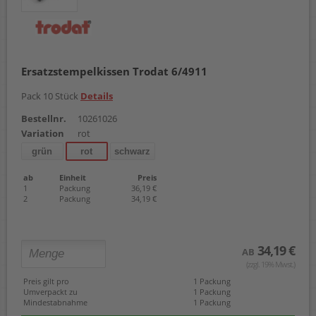
Ersatzstempelkissen Trodat 6/4911
Pack 10 Stück
Details
Bestellnr.
10261026
Variation
rot
grün
rot
schwarz
ab
Einheit
Preis
1
Packung
36,19 €
2
Packung
34,19 €
34,19 €
AB
(zzgl. 19% Mwst.)
Preis gilt pro
1 Packung
Umverpackt zu
1 Packung
Mindestabnahme
1 Packung