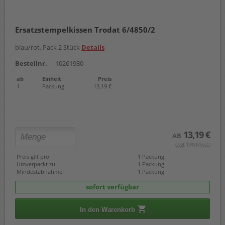
Ersatzstempelkissen Trodat 6/4850/2
blau/rot, Pack 2 Stück
Details
Bestellnr.
10261930
ab
Einheit
Preis
1
Packung
13,19 €
13,19 €
AB
(zzgl. 19% Mwst.)
Preis gilt pro
1 Packung
Umverpackt zu
1 Packung
Mindestabnahme
1 Packung
sofort verfügbar
In den Warenkorb