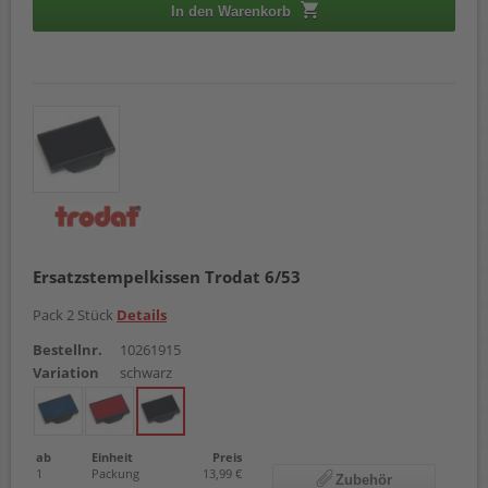
5203
In den Warenkorb
5204
5206
5207
5208
5211
5212
5253
5274
5430
5430/L
5431
5435
5440
Ersatzstempelkissen Trodat 6/53
5440/L
5460
Pack 2 Stück
Details
5460/L
Bestellnr.
10261915
5465
Variation
schwarz
5466
5466/PL
5470
5474
ab
Einheit
Preis
5480
1
Packung
13,99 €
5485 TYPO
Zubehör