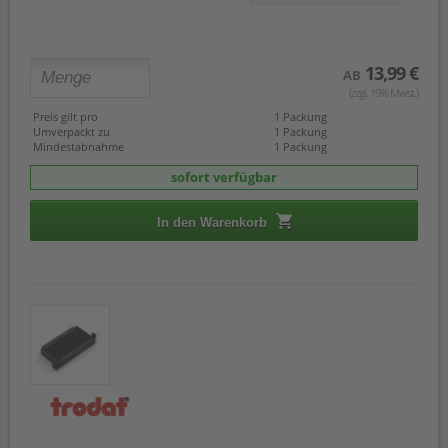
5546
5558
5558/PL
9412
13,99 €
AB
9412 typo
(zzgl. 19% Mwst.)
15051
Preis gilt pro
1 Packung
38094
Umverpackt zu
1 Packung
48313
Mindestabnahme
1 Packung
54110
sofort verfügbar
54510
55418
55510
In den Warenkorb
55510/PL
55512
496201-04
A1
B2
B6
C1
C1S
C10
C20
C30
C40