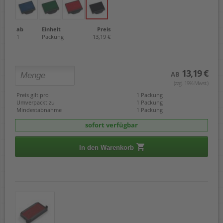
ab
Einheit
Preis
1
Packung
13,19 €
13,19 €
AB
(zzgl. 19% Mwst.)
Preis gilt pro
1 Packung
Umverpackt zu
1 Packung
Mindestabnahme
1 Packung
sofort verfügbar
In den Warenkorb