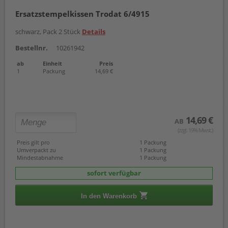
Ersatzstempelkissen Trodat 6/4915
schwarz, Pack 2 Stück
Details
Bestellnr.
10261942
ab
Einheit
Preis
1
Packung
14,69 €
14,69 €
AB
(zzgl. 19% Mwst.)
Preis gilt pro
1 Packung
Umverpackt zu
1 Packung
Mindestabnahme
1 Packung
sofort verfügbar
In den Warenkorb