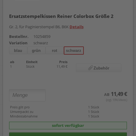
4913
4913 typo
Ersatzstempelkissen Reiner Colorbox Größe 2
4915
4916
Gr. 2, für Paginierstempel B6, B6K
Details
4916 typo
4917
Bestellnr.
10254859
4920
Variation
schwarz
4926
4926 typo
blau
grün
rot
schwarz
4927
4927 typo
ab
Einheit
Preis
1
Stück
11,49 €
4928
Zubehör
4928 typo
4929
4929 typo
4941
11,49 €
AB
4951
(zzgl. 19% Mwst.)
4953
Preis gilt pro
1 Stück
4957
Umverpackt zu
1 Stück
4958
Mindestabnahme
1 Stück
5030
sofort verfügbar
5117
5200