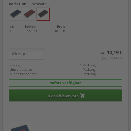
Variation
schwarz
ab
Einheit
Preis
1
Packung
10,19 €
10,19 €
AB
(zzgl. 19% Mwst.)
Preis gilt pro
1 Packung
Umverpackt zu
1 Packung
Mindestabnahme
1 Packung
sofort verfügbar
In den Warenkorb