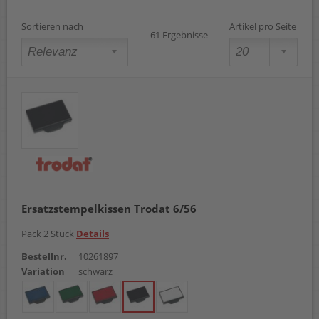
2300
2360
Sortieren nach
Artikel pro Seite
61 Ergebnisse
2400
2460
2600
2660
2800
2860
3100
3160
3300
3360
3400
3600
3660
Ersatzstempelkissen Trodat 6/56
3800
3860
Pack 2 Stück
Details
3900
3960
Bestellnr.
10261897
3960 Double Date
Variation
schwarz
3960S3
3960S4
4726