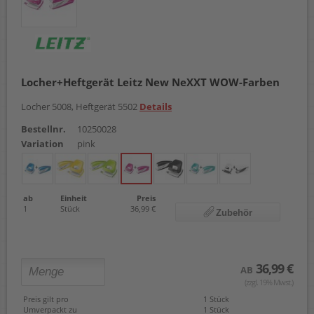
Locher+Heftgerät Leitz New NeXXT WOW-Farben
Locher 5008, Heftgerät 5502
Details
Bestellnr.
10250028
Variation
pink
ab
Einheit
Preis
1
Stück
36,99 €
Zubehör
36,99 €
AB
(zzgl. 19% Mwst.)
Preis gilt pro
1 Stück
Umverpackt zu
1 Stück