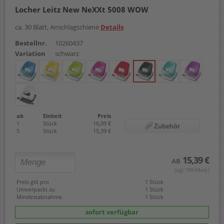
Locher Leitz New NeXXt 5008 WOW
ca. 30 Blatt, Anschlagschiene
Details
Bestellnr.
10260437
Variation
schwarz
ab
Einheit
Preis
1
Stück
16,09 €
Zubehör
5
Stück
15,39 €
15,39 €
AB
(zzgl. 19% Mwst.)
Preis gilt pro
1 Stück
Umverpackt zu
1 Stück
Mindestabnahme
1 Stück
sofort verfügbar