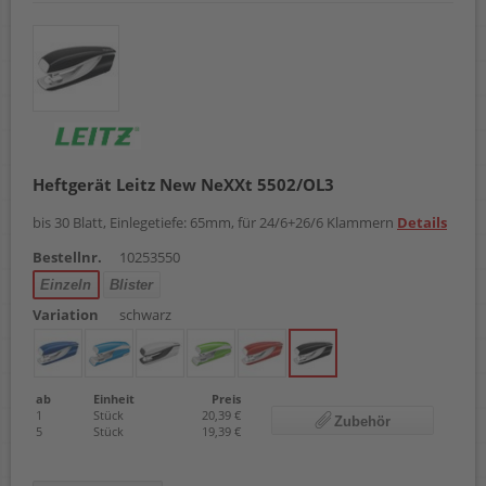
Heftgerät Leitz New NeXXt 5502/OL3
bis 30 Blatt, Einlegetiefe: 65mm, für 24/6+26/6 Klammern
Details
Bestellnr.
10253550
Einzeln
Blister
Variation
schwarz
ab
Einheit
Preis
1
Stück
20,39 €
Zubehör
5
Stück
19,39 €