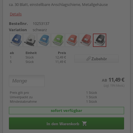
ca. 30 Blatt, einstellbare Anschlagschiene, Metallgehäuse
Details
Bestellnr.
10253137
Variation
schwarz
ab
Einheit
Preis
1
Stück
12,49 €
Zubehör
5
Stück
11,49 €
11,49 €
AB
(zzgl. 19% Mwst.)
Preis gilt pro
1 Stück
Umverpackt zu
1 Stück
Mindestabnahme
1 Stück
sofort verfügbar
In den Warenkorb