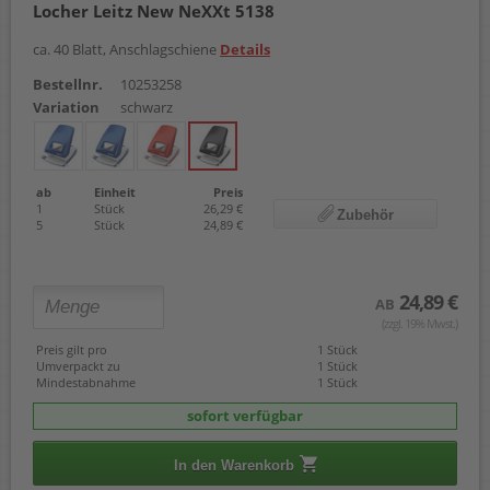
Locher Leitz New NeXXt 5138
ca. 40 Blatt, Anschlagschiene
Details
Bestellnr.
10253258
Variation
schwarz
ab
Einheit
Preis
1
Stück
26,29 €
Zubehör
5
Stück
24,89 €
24,89 €
AB
(zzgl. 19% Mwst.)
Preis gilt pro
1 Stück
Umverpackt zu
1 Stück
Mindestabnahme
1 Stück
sofort verfügbar
In den Warenkorb