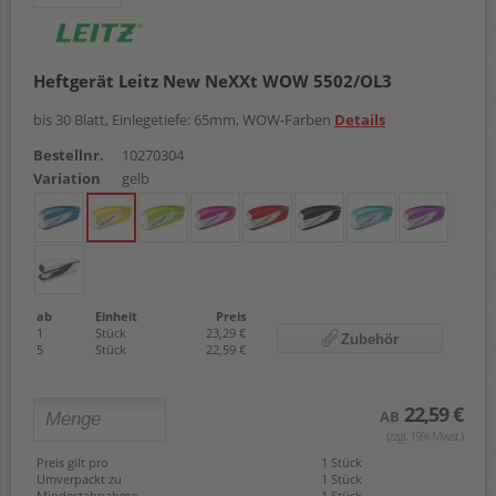
Heftgerät Leitz New NeXXt WOW 5502/OL3
bis 30 Blatt, Einlegetiefe: 65mm, WOW-Farben
Details
Bestellnr.
10270304
Variation
gelb
ab
Einheit
Preis
1
Stück
23,29 €
Zubehör
5
Stück
22,59 €
22,59 €
AB
(zzgl. 19% Mwst.)
Preis gilt pro
1 Stück
Umverpackt zu
1 Stück
Mindestabnahme
1 Stück