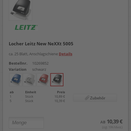
Locher Leitz New NeXXt 5005
ca. 25 Blatt, Anschlagschiene
Details
Bestellnr.
10269852
Variation
schwarz
ab
Einheit
Preis
1
Stück
10,89 €
Zubehör
5
Stück
10,39 €
10,39 €
AB
(zzgl. 19% Mwst.)