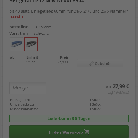
Heftgerät Leitz New NeXXt 5504
bis 40 Blatt, Einlegetiefe: 60mm, für 24/6, 24/8 und 26/6 Klammern
Details
Bestellnr.
10253555
Variation
schwarz
ab
Einheit
Preis
1
Stück
27,99 €
Zubehör
27,99 €
AB
(zzgl. 19% Mwst.)
Preis gilt pro
1 Stück
Umverpackt zu
1 Stück
Mindestabnahme
1 Stück
Lieferbar in 3-5 Tagen
In den Warenkorb