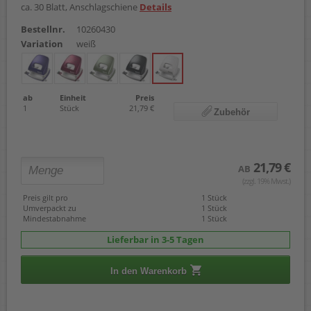
ca. 30 Blatt, Anschlagschiene
Details
Bestellnr.
10260430
Variation
weiß
ab
Einheit
Preis
1
Stück
21,79 €
Zubehör
21,79 €
AB
(zzgl. 19% Mwst.)
Preis gilt pro
1 Stück
Umverpackt zu
1 Stück
Mindestabnahme
1 Stück
Lieferbar in 3-5 Tagen
In den Warenkorb