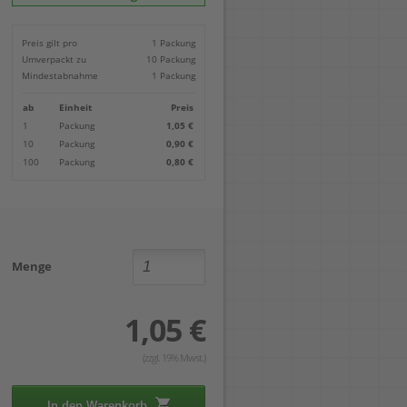
Locher
Geometrie-Sets
Briefwaagen
CDs, DVDs & Aufbewahrung
Bohren
Anschlagschienen
Lineale
Paketwaagen
USB Sticks & Zubehör
Sägen
Preis gilt pro
1 Packung
Lochpfeifen & Lochscheiben
Maßstäbe
Kofferwaagen
Kartenlesegeräte & Speicherkarten
Handwerkzeuge
Panasonic
Umverpackt zu
10 Packung
Winkelmesser
LTO Bänder
Messtechnik
Ricoh
Mindestabnahme
1 Packung
Zeichendreiecke
Externe Festplatten
Schleifen
Samsung
Akkugebläse
ab
Einheit
Preis
Mehr...
1
Packung
1,05 €
10
Packung
0,90 €
100
Packung
0,80 €
Menge
1,05 €
(zzgl. 19% Mwst.)
In den Warenkorb