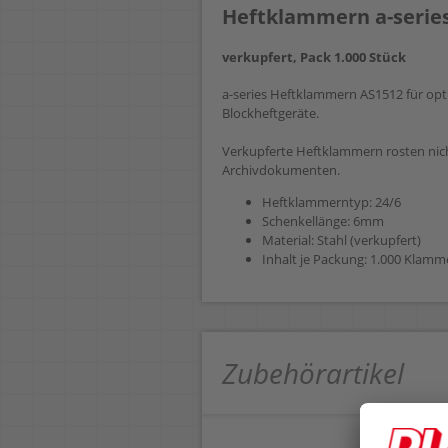
Heftklammern a-series
verkupfert, Pack 1.000 Stück
a-series Heftklammern AS1512 für opti
Blockheftgeräte.
Verkupferte Heftklammern rosten nich
Archivdokumenten.
Heftklammerntyp: 24/6
Schenkellänge: 6mm
Material: Stahl (verkupfert)
Inhalt je Packung: 1.000 Klamm
Zubehörartikel