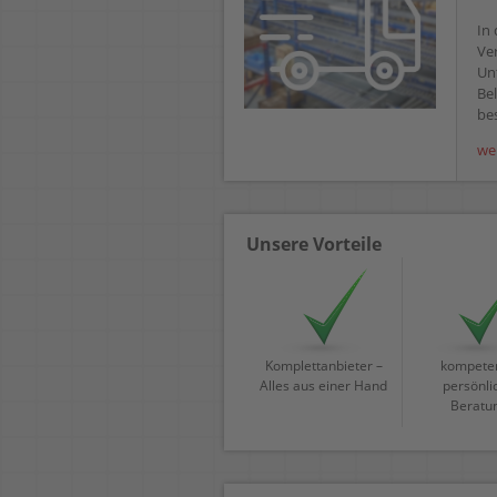
In 
Ve
Un
Bel
bes
we
Unsere Vorteile
Komplettanbieter –
kompeten
Alles aus einer Hand
persönli
Beratu