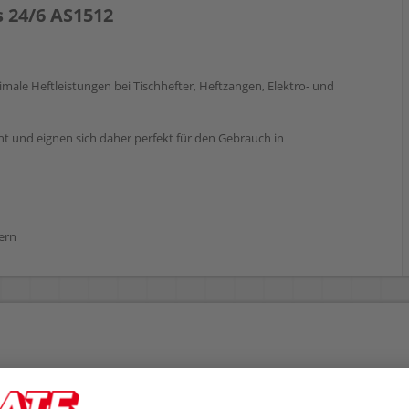
 24/6 AS1512
male Heftleistungen bei Tischhefter, Heftzangen, Elektro- und
t und eignen sich daher perfekt für den Gebrauch in
ern