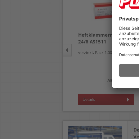
Aktenklammern 77mm
Heftklammern a-series
Alco 262
24/6 AS1511
gewellt, Pack 100 Stück
verzinkt, Pack 1.000 Stück
3,49 €
AB
(zzgl.19% Mwst.)
0,50 €
AB
(zzgl.19% Mwst.)
Details
Details
De
Ve