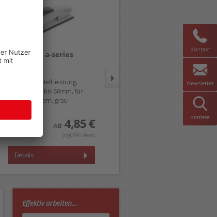
Kontakt
Heftgerät a-series
Büroklammern 32mm
AS1197
a-series AS1486
bis 20 Blatt Heftleistung,
verzinkt, Pack 1000 Stück
Newsletter
Einlegetiefe: bis 60mm, für
24/6 Klammern, grau
Karriere
3,35 €
4,85 €
AB
AB
(zzgl.19% Mwst.)
(zzgl.19% Mwst.)
Details
Details
Effektiv arbeiten...