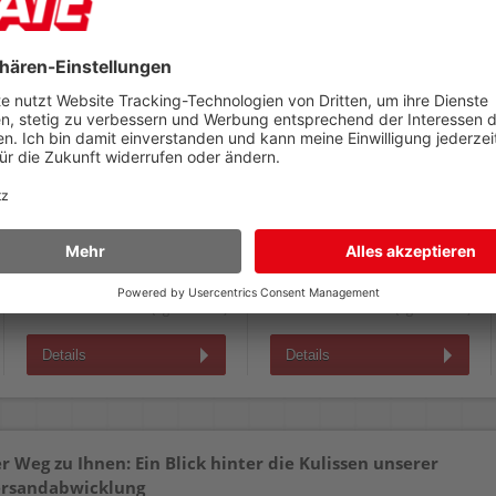
Heftklammern Rapesco
Heftklammern a-series
24/8 1456
26/6 AS1514
verzinkt, Pack 1000 Stück
verzinkt, Pack 1.000 Stück
2,65 €
0,67 €
AB
AB
(zzgl.19% Mwst.)
(zzgl.19% Mwst.)
Details
Details
r Weg zu Ihnen: Ein Blick hinter die Kulissen unserer
rsandabwicklung