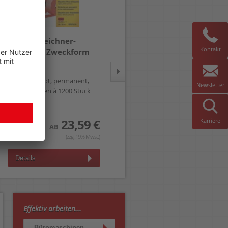
Preisauszeichner-
Preisauszeichner-
Kontakt
Etiketten Zweckform
Etiketten Zweckform
RPLP1626
PLR1626
26x16mm, rot, permanent,
26x16mm, weiß, ablösbar,
Newsletter
Pack 10 Rollen à 1200 Stück
Pack 10 Rollen à 1200 Stück
23,59 €
26,99 €
Karriere
AB
AB
(zzgl.19% Mwst.)
(zzgl.19% Mwst.)
Details
Details
Effektiv arbeiten...
Büromaschinen