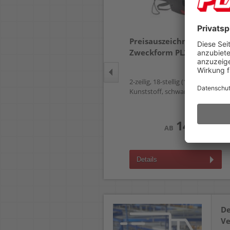
Preisetiketten
Preisauszeichner
Zweckform L3410REV-
Zweckform PL2/18
25
26x16mm, auf A4, weiß,
2-zeilig, 18-stellig (10 + 8),
ablösbar, Pack 25 Blatt/2550
Kunststoff, schwarz
Stück
143,99 €
19,19 €
AB
AB
(zzgl.19% Mwst.)
(zzgl.19% Mwst.)
Details
Details
De
Ve