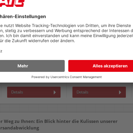
Preisauszeichner-
Preisauszeichner-
Tintenrolle IRAV5
Etiketten Zweckform
PLP1626
für PL1/8 und PL2/18,
26x16mm, weiß, permanent,
schwarz, Pack 5 Stück
Pack 10 Rollen à 1200 Stück
29,89 €
23,59 €
AB
AB
(zzgl.19% Mwst.)
(zzgl.19% Mwst.)
Details
Details
r Weg zu Ihnen: Ein Blick hinter die Kulissen unserer
rsandabwicklung