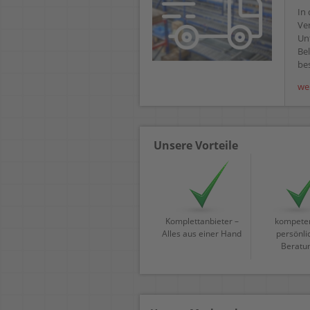
In 
Ve
Un
Bel
bes
we
Unsere Vorteile
Komplettanbieter –
kompeten
Alles aus einer Hand
persönli
Beratu