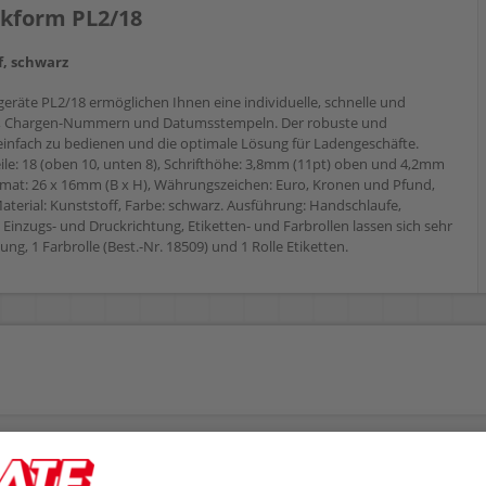
ckform PL2/18
ff, schwarz
räte PL2/18 ermöglichen Ihnen eine individuelle, schnelle und
ern, Chargen-Nummern und Datumsstempeln. Der robuste und
 einfach zu bedienen und die optimale Lösung für Ladengeschäfte.
eile: 18 (oben 10, unten 8), Schrifthöhe: 3,8mm (11pt) oben und 4,2mm
ormat: 26 x 16mm (B x H), Währungszeichen: Euro, Kronen und Pfund,
Material: Kunststoff, Farbe: schwarz. Ausführung: Handschlaufe,
Einzugs- und Druckrichtung, Etiketten- und Farbrollen lassen sich sehr
ng, 1 Farbrolle (Best.-Nr. 18509) und 1 Rolle Etiketten.