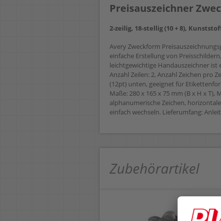
Preisauszeichner Zwe
2-zeilig, 18-stellig (10 + 8), Kunststo
Avery Zweckform Preisauszeichnungsge
einfache Erstellung von Preisschild
leichtgewichtige Handauszeichner ist
Anzahl Zeilen: 2, Anzahl Zeichen pro Z
(12pt) unten, geeignet für Etikettenf
Maße: 280 x 165 x 75 mm (B x H x T), 
alphanumerische Zeichen, horizontale 
einfach wechseln. Lieferumfang: Anleitu
Zubehörartikel