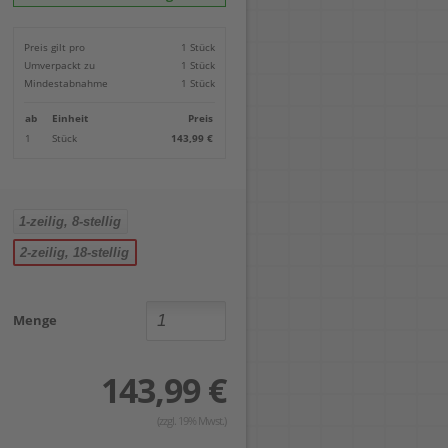
Locher
Geometrie-Sets
Briefwaagen
CDs, DVDs & Aufbewahrung
Bohren
Anschlagschienen
Lineale
Paketwaagen
USB Sticks & Zubehör
Sägen
Preis gilt pro
1 Stück
Lochpfeifen & Lochscheiben
Maßstäbe
Kofferwaagen
Kartenlesegeräte & Speicherkarten
Handwerkzeuge
Panasonic
Umverpackt zu
1 Stück
Winkelmesser
LTO Bänder
Messtechnik
Ricoh
Mindestabnahme
1 Stück
Zeichendreiecke
Externe Festplatten
Schleifen
Samsung
Akkugebläse
ab
Einheit
Preis
Mehr...
1
Stück
143,99 €
1-zeilig, 8-stellig
2-zeilig, 18-stellig
Menge
143,99 €
(zzgl. 19% Mwst.)