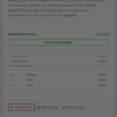
alterungsbeständig sowie sehr leicht und geräuschlos abrollbar,
von Hand einreißbar, bis 150 Grad Celsius hitzebeständig.
Klebebeschichtung und Trägermaterial auf Basis von
Naturfasern, für alle Scotch Abroller geeignet.
Bestellnummer:
10263098
sofort verfügbar
Preis gilt pro
1 Rolle
Umverpackt zu
12 Rolle
Mindestabnahme
1 Rolle
ab
Einheit
Preis
1
Rolle
1,81 €
24
Rolle
1,65 €
19 mm x 10 m
12 mm x 33 m
19 mm x 33 m