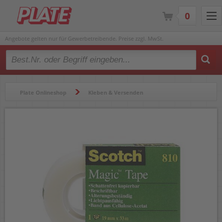
0
Angebote gelten nur für Gewerbetreibende. Preise zzgl. MwSt.
Type 2 or more characters for results.
Plate Onlineshop
Kleben & Versenden
Klebebänder & Abroller
Klebebänder & Klebefilm
Klebefilm
Klebefilm Scotch Magic 810 M8101910