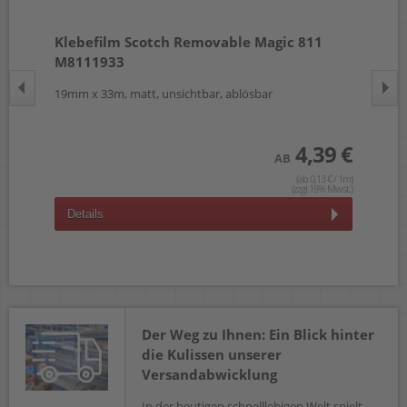
Klebefilm Scotch Removable Magic 811
Kl
M8111933
19mm x 33m, matt, unsichtbar, ablösbar
19m
 €
4,39 €
AB
wst.)
(ab 0,13 € / 1m)
(zzgl.19% Mwst.)
Details
D
Der Weg zu Ihnen: Ein Blick hinter
die Kulissen unserer
Versandabwicklung
In der heutigen schnelllebigen Welt spielt