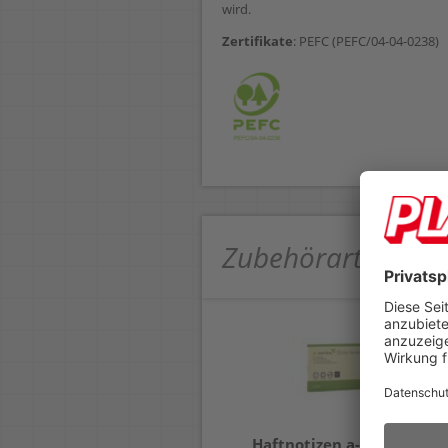
wird.
Zertifikate
: PEFC (PEFC/04-04-0238)
Zubehörartikel
Haftnotizen Post-it
Haftnotizen a-series