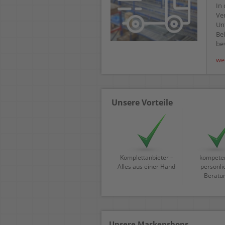
In 
Ve
Un
Bel
bes
we
Unsere Vorteile
Komplettanbieter –
kompeten
Alles aus einer Hand
persönli
Beratu
Unsere Markenshops