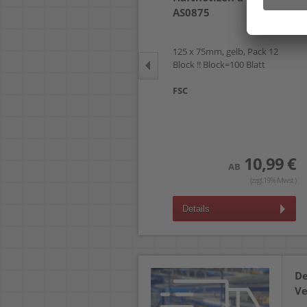
Recycling Notes 655-1B
AS0875
125 x 75mm, gelb, Pack 12
Block !! Block=100 Blatt
127 x 76mm, gelb, Pack 6
Block !! Block=100 Blatt
FSC
13,29 €
AB
(zzgl.19% Mwst.)
10,99 €
AB
Details
(zzgl.19% Mwst.)
Details
De
Ve