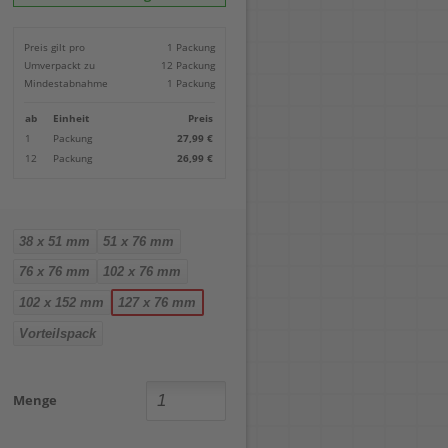
Locher
Geometrie-Sets
Briefwaagen
CDs, DVDs & Aufbewahrung
Bohren
Anschlagschienen
Lineale
Paketwaagen
USB Sticks & Zubehör
Sägen
Preis gilt pro
1 Packung
Lochpfeifen & Lochscheiben
Maßstäbe
Kofferwaagen
Kartenlesegeräte & Speicherkarten
Handwerkzeuge
Panasonic
Umverpackt zu
12 Packung
Winkelmesser
LTO Bänder
Messtechnik
Ricoh
Mindestabnahme
1 Packung
Zeichendreiecke
Externe Festplatten
Schleifen
Samsung
Akkugebläse
ab
Einheit
Preis
Mehr...
1
Packung
27,99 €
12
Packung
26,99 €
38 x 51 mm
51 x 76 mm
76 x 76 mm
102 x 76 mm
102 x 152 mm
127 x 76 mm
Vorteilspack
Menge