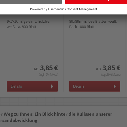
AS1180
Nachfüllpackung a-
series AS1181
9x7x9cm, geleimt, holzfrei
89x89mm, lose Blätter, weiß,
weiß, ca. 800 Blatt
Pack 1000 Blatt
3,85 €
3,85 €
AB
AB
(zzgl.19% Mwst.)
(zzgl.19% Mwst.)
Details
Details
r Weg zu Ihnen: Ein Blick hinter die Kulissen unserer
rsandabwicklung