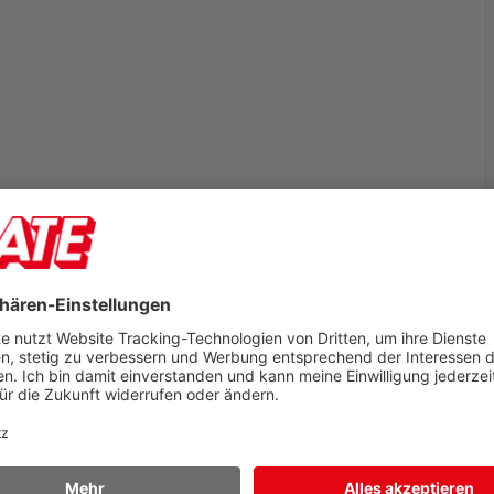
Notizklotz a-series
Notizzettelbox-