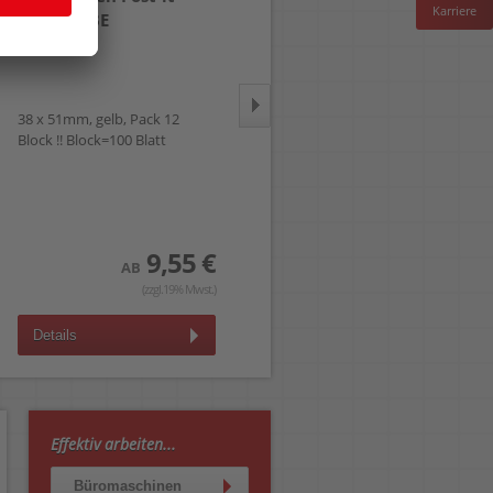
Karriere
Notes 653E
Notes 654-CY
38 x 51mm, gelb, Pack 12
76 x 76mm, gelb, Pack 12
Block !! Block=100 Blatt
Block !! Block=100 Blatt
9,55 €
18,99 €
AB
AB
(zzgl.19% Mwst.)
(zzgl.19% Mwst.)
Details
Details
Effektiv arbeiten...
Büromaschinen