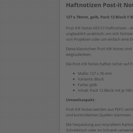
Haftnotizen Post-it No
127 x 76mm, gelb, Pack 12 Block !! 
Post-it® Notes 655 CY Haftnotizen - der
unglaublich praktisch: um sich Notiz
von Projekten oder um einfach eine Er
Diese klassischen Post-it® Notes sind 
wegzudenken.
Die Post-it® Notes haften sicher auf 
Maße: 127 x 76 mm
Variante: Block
Farbe: gelb
Inhalt: Pack 12 Block mit je 100 
Umweltaspekt
:
Post-it® Notes werden aus PEFC-zertifi
und kontrollierten Quellen stammen.
Die Verpackung aus recyceltem Karto
Schreibtisch oder im Schrank verwend