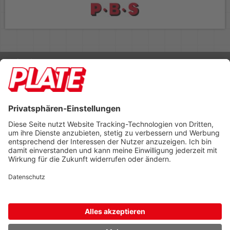
Rufen Sie uns an 04298 401-0
Lieferbedingungen
Impressum
Kontakt
Footer anzeigen
PLATE Büromaterial Vertriebs GmbH
Hilligenwarf 5
28865 Lilienthal
Tel: 04298 401-0
Fax: 04298 401-140
info@plate.de