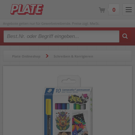
0
Angebote gelten nur für Gewerbetreibende. Preise zzgl. MwSt.
Type 2 or more characters for results.
Plate Onlineshop
Schreiben & Korrigieren
Folienschreiber & Marker
Folienschreiber
Folienschreiber Staedtler Lumocolor permanent pen 318 C10