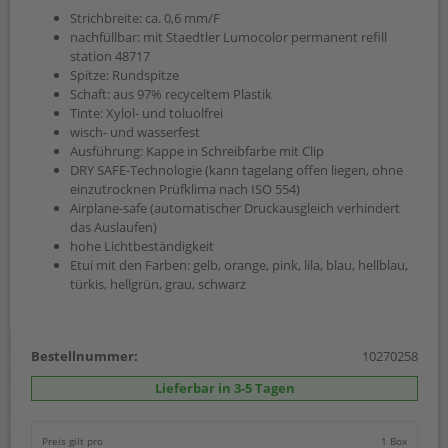
Strichbreite: ca. 0,6 mm/F
nachfüllbar: mit Staedtler Lumocolor permanent refill
station 48717
Spitze: Rundspitze
Schaft: aus 97% recyceltem Plastik
Tinte: Xylol- und toluolfrei
wisch- und wasserfest
Ausführung: Kappe in Schreibfarbe mit Clip
DRY SAFE-Technologie (kann tagelang offen liegen, ohne
einzutrocknen Prüfklima nach ISO 554)
Airplane-safe (automatischer Druckausgleich verhindert
das Auslaufen)
hohe Lichtbeständigkeit
Etui mit den Farben: gelb, orange, pink, lila, blau, hellblau,
türkis, hellgrün, grau, schwarz
Bestellnummer:
10270258
Lieferbar in 3-5 Tagen
Preis gilt pro
1 Box