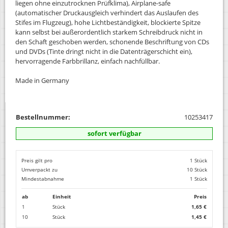
liegen ohne einzutrocknen Prüfklima), Airplane-safe
(automatischer Druckausgleich verhindert das Auslaufen des
Stifes im Flugzeug), hohe Lichtbeständigkeit, blockierte Spitze
kann selbst bei außerordentlich starkem Schreibdruck nicht in
den Schaft geschoben werden, schonende Beschriftung von CDs
und DVDs (Tinte dringt nicht in die Datenträgerschicht ein),
hervorragende Farbbrillanz, einfach nachfüllbar.
Made in Germany
Bestellnummer:
10253417
sofort verfügbar
Preis gilt pro
1 Stück
Umverpackt zu
10 Stück
Mindestabnahme
1 Stück
ab
Einheit
Preis
1
Stück
1,65 €
10
Stück
1,45 €