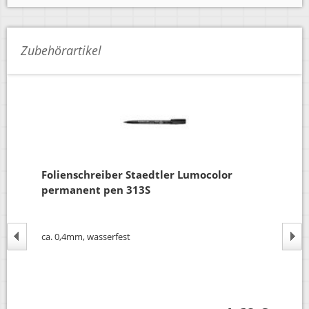
Zubehörartikel
Folienschreiber Staedtler Lumocolor
Fo
permanent pen 313S
pe
ca. 0,4mm, wasserfest
ca.