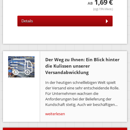
 €
1,69 €
AB
wst.)
(zzgl.19% Mwst.)
Details
D
Der Weg zu Ihnen: Ein Blick hinter
die Kulissen unserer
Versandabwicklung
In der heutigen schnelllebigen Welt spielt
der Versand eine sehr entscheidende Rolle.
Für Unternehmen wachsen die
Anforderungen bei der Belieferung der
Kundschaft stetig. Auch wir beschäftigen...
weiterlesen