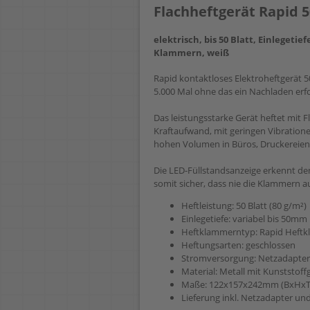
Flachheftgerät Rapid 
elektrisch, bis 50 Blatt, Einlegeti
Klammern, weiß
Rapid kontaktloses Elektroheftgerät 5
5.000 Mal ohne das ein Nachladen erfor
Das leistungsstarke Gerät heftet mit
Kraftaufwand, mit geringen Vibrationen
hohen Volumen in Büros, Druckereien,
Die LED-Füllstandsanzeige erkennt den
somit sicher, dass nie die Klammern 
Heftleistung: 50 Blatt (80 g/m²)
Einlegetiefe: variabel bis 50mm
Heftklammerntyp: Rapid Heftkl
Heftungsarten: geschlossen
Stromversorgung: Netzadapter 
Material: Metall mit Kunststof
Maße: 122x157x242mm (BxHxT
Lieferung inkl. Netzadapter un