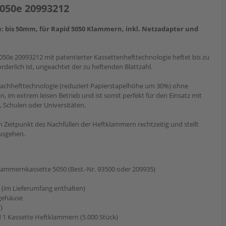
5050e 20993212
efe: bis 50mm, für Rapid 5050 Klammern, inkl. Netzadapter und
050e 20993212 mit patentierter Kassettenhefttechnologie heftet bis zu
derlich ist, ungeachtet der zu heftenden Blattzahl.
 Flachhefttechnologie (reduziert Papierstapelhöhe um 30%) ohne
, im extrem leisen Betrieb und ist somit perfekt für den Einsatz mit
 Schulen oder Universitäten.
 Zeitpunkt des Nachfüllen der Heftklammern rechtzeitig und stellt
ausgehen.
ammernkassette 5050 (Best.-Nr. 93500 oder 209935)
(im Lieferumfang enthalten)
fgehäuse
)
d 1 Kassette Heftklammern (5.000 Stück)