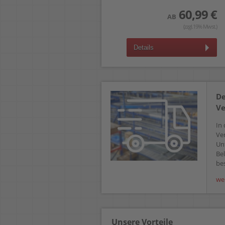
60,99 €
AB
(zzgl.19% Mwst.)
Details
De
Ve
In 
Ve
Un
Bel
bes
we
Unsere Vorteile