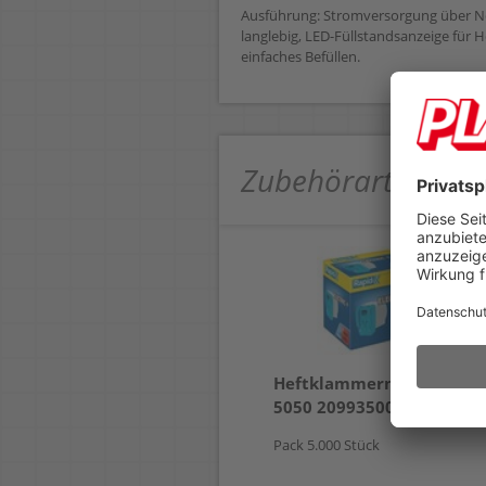
Ausführung: Stromversorgung über Ne
langlebig, LED-Füllstandsanzeige für
einfaches Befüllen.
Zubehörartikel
Heftklammern Rapid
5050 20993500
Pack 5.000 Stück