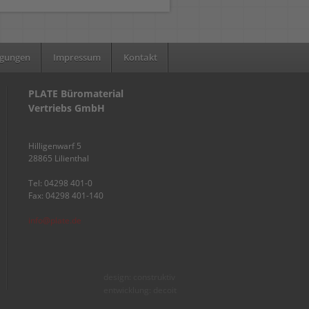
ngungen
Impressum
Kontakt
PLATE Büromaterial
Vertriebs GmbH
Hilligenwarf 5
28865 Lilienthal
Tel: 04298 401-0
Fax: 04298 401-140
info@plate.de
design: construktiv
entwicklung: decoit