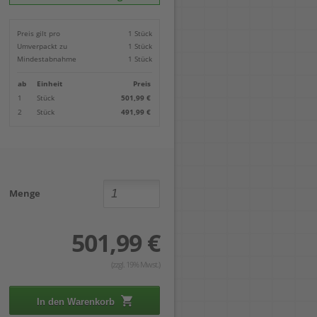
Locher
Geometrie-Sets
Briefwaagen
CDs, DVDs & Aufbewahrung
Bohren
Anschlagschienen
Lineale
Paketwaagen
USB Sticks & Zubehör
Sägen
Preis gilt pro
1 Stück
Lochpfeifen & Lochscheiben
Maßstäbe
Kofferwaagen
Kartenlesegeräte & Speicherkarten
Handwerkzeuge
Panasonic
Umverpackt zu
1 Stück
Winkelmesser
LTO Bänder
Messtechnik
Ricoh
Mindestabnahme
1 Stück
Zeichendreiecke
Externe Festplatten
Schleifen
Samsung
Akkugebläse
ab
Einheit
Preis
Mehr...
1
Stück
501,99 €
2
Stück
491,99 €
Menge
501,99 €
(zzgl. 19% Mwst.)
In den Warenkorb