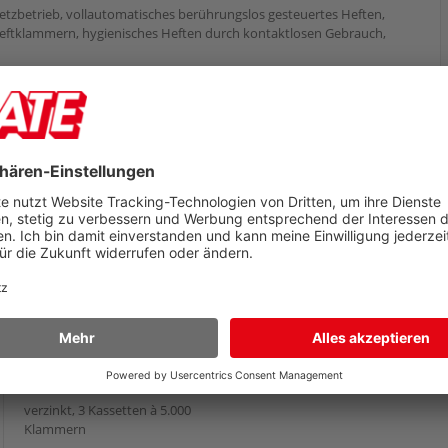
tzbetrieb, vollautomatisches berührungslos gesteuertes Heften,
 Heftklammern, hygienisches Heften durch kontaktlosen Gebrauch,
Heftklammern Rapid
5050 20993501
verzinkt, 3 Kassetten à 5.000
Klammern