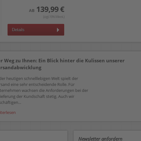
139,99 €
AB
(zzgl.19% Mwst.)
Details
r Weg zu Ihnen: Ein Blick hinter die Kulissen unserer
rsandabwicklung
der heutigen schnelllebigen Welt spielt der
rsand eine sehr entscheidende Rolle. Für
ternehmen wachsen die Anforderungen bei der
ieferung der Kundschaft stetig. Auch wir
chäftigen...
iterlesen
Newsletter anfordern