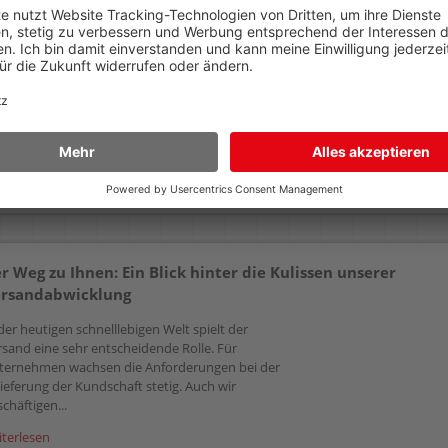
5050 20993501
verzinkt, 3 Kassetten à 5.000
Klammern
139,99 €
AB
(zzgl.19% Mwst.)
Details
r Weg zu Ihnen: Ein Blick hinter die Kulissen unserer
rsandabwicklung
der heutigen schnelllebigen Welt spielt der
rsand eine sehr entscheidende Rolle. Für
ternehmen wachsen die Anforderungen bei der
ieferung der Kundschaft stetig. Auch wir
chäftigen...
iterlesen