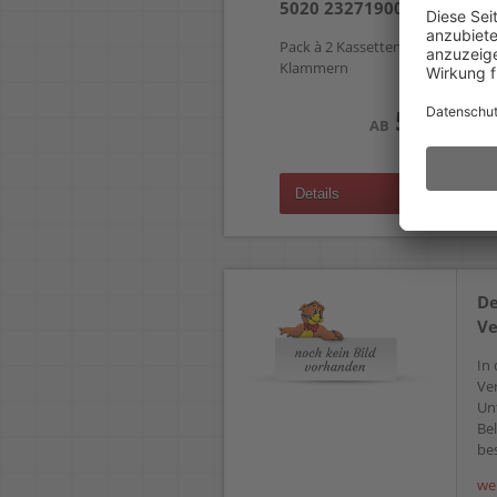
5020 23271900
Pack à 2 Kassetten à 1.500
Klammern
53,99 €
AB
(zzgl.19% Mwst.)
Details
De
Ve
In 
Ve
Un
Bel
bes
we