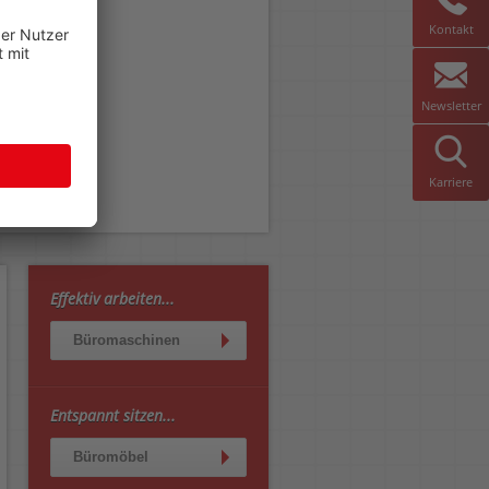
Kontakt
Newsletter
Karriere
Effektiv arbeiten...
Büromaschinen
Entspannt sitzen...
Büromöbel