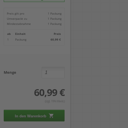
Locher
Geometrie-Sets
Briefwaagen
CDs, DVDs & Aufbewahrung
Bohren
Anschlagschienen
Lineale
Paketwaagen
USB Sticks & Zubehör
Sägen
Preis gilt pro
1 Packung
Lochpfeifen & Lochscheiben
Maßstäbe
Kofferwaagen
Kartenlesegeräte & Speicherkarten
Handwerkzeuge
Panasonic
Umverpackt zu
1 Packung
Winkelmesser
LTO Bänder
Messtechnik
Ricoh
Mindestabnahme
1 Packung
Zeichendreiecke
Externe Festplatten
Schleifen
Samsung
Akkugebläse
ab
Einheit
Preis
Mehr...
1
Packung
60,99 €
Menge
60,99 €
(zzgl. 19% Mwst.)
In den Warenkorb