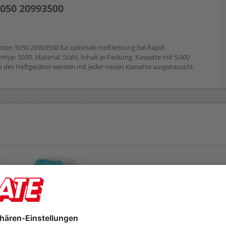
050 20993500
ten 5050 20993500 für optimale Heftleistung bei Rapid
yp: 5050, Material: Stahl, Inhalt je Packung: Kassette mit 5.000
e des Heftgerätes werden mit jeder neuen Kassette ausgetauscht.
Heftklammern Rapid