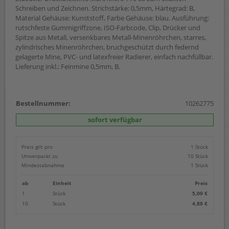
Schreiben und Zeichnen. Strichstärke: 0,5mm, Härtegrad: B,
Material Gehäuse: Kunststoff, Farbe Gehäuse: blau. Ausführung:
rutschfeste Gummigriffzone, ISO-Farbcode, Clip, Drücker und
Spitze aus Metall, versenkbares Metall-Minenröhrchen, starres,
zylindrisches Minenröhrchen, bruchgeschützt durch federnd
gelagerte Mine, PVC- und latexfreier Radierer, einfach nachfüllbar.
Lieferung inkl.: Feinmine 0,5mm, B.
Bestellnummer:
10262775
sofort verfügbar
Preis gilt pro
1 Stück
Umverpackt zu
10 Stück
Mindestabnahme
1 Stück
ab
Einheit
Preis
1
Stück
5,09 €
10
Stück
4,89 €