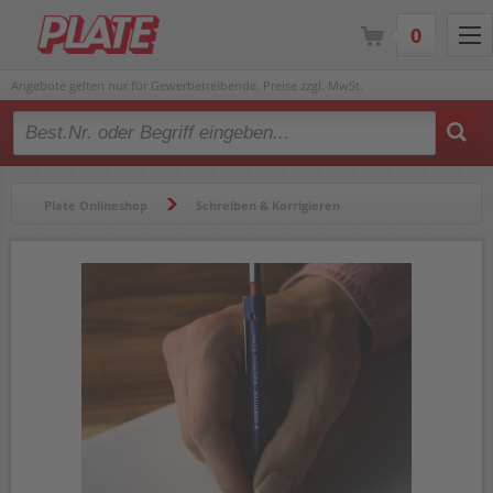
0
Angebote gelten nur für Gewerbetreibende. Preise zzgl. MwSt.
Type 2 or more characters for results.
Plate Onlineshop
Schreiben & Korrigieren
Bleistifte & Buntstifte
Bleistifte
Druckbleistifte
Druckbleistifte Staedtler Mars micro 77505