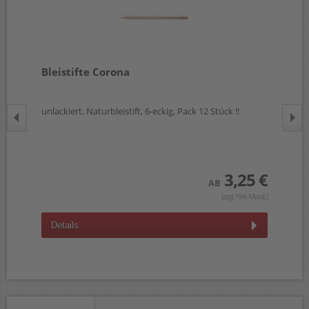
ro
Bleistifte Corona
Li
unlackiert, Naturbleistift, 6-eckig, Pack 12 Stück !!
30c
 €
wst.)
3,25 €
AB
(zzgl.19% Mwst.)
Details
D