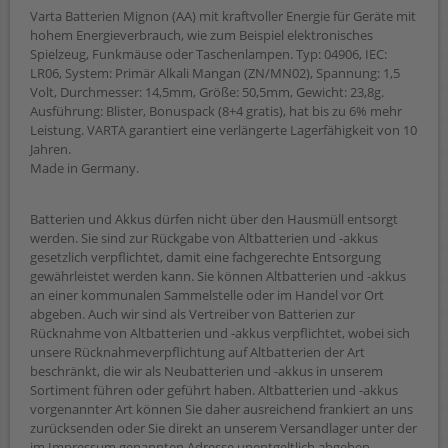
Varta Batterien Mignon (AA) mit kraftvoller Energie für Geräte mit
hohem Energieverbrauch, wie zum Beispiel elektronisches
Spielzeug, Funkmäuse oder Taschenlampen. Typ: 04906, IEC:
LR06, System: Primär Alkali Mangan (ZN/MN02), Spannung: 1,5
Volt, Durchmesser: 14,5mm, Größe: 50,5mm, Gewicht: 23,8g.
Ausführung: Blister, Bonuspack (8+4 gratis), hat bis zu 6% mehr
Leistung. VARTA garantiert eine verlängerte Lagerfähigkeit von 10
Jahren.
Made in Germany.
Batterien und Akkus dürfen nicht über den Hausmüll entsorgt
werden. Sie sind zur Rückgabe von Altbatterien und -akkus
gesetzlich verpflichtet, damit eine fachgerechte Entsorgung
gewährleistet werden kann. Sie können Altbatterien und -akkus
an einer kommunalen Sammelstelle oder im Handel vor Ort
abgeben. Auch wir sind als Vertreiber von Batterien zur
Rücknahme von Altbatterien und -akkus verpflichtet, wobei sich
unsere Rücknahmeverpflichtung auf Altbatterien der Art
beschränkt, die wir als Neubatterien und -akkus in unserem
Sortiment führen oder geführt haben. Altbatterien und -akkus
vorgenannter Art können Sie daher ausreichend frankiert an uns
zurücksenden oder Sie direkt an unserem Versandlager unter der
im Impressum genannten Adresse unentgeltlich abgeben.