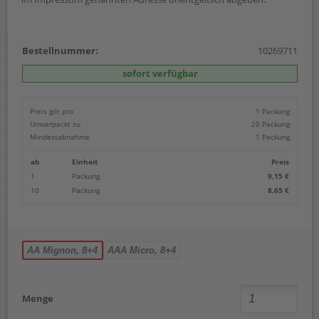
Bestellnummer:
10269711
sofort verfügbar
Preis gilt pro
1 Packung
Umverpackt zu
20 Packung
Mindestabnahme
1 Packung
ab
Einheit
Preis
1
Packung
9,15 €
10
Packung
8,65 €
AA Mignon, 8+4
AAA Micro, 8+4
Menge