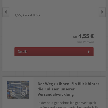
1,5 V, Pack 4 Stück
1,5
 €
wst.)
4,55 €
AB
(zzgl.19% Mwst.)
Details
D
Der Weg zu Ihnen: Ein Blick hinter
die Kulissen unserer
Versandabwicklung
In der heutigen schnelllebigen Welt spielt
der Versand eine sehr entscheidende Rolle.