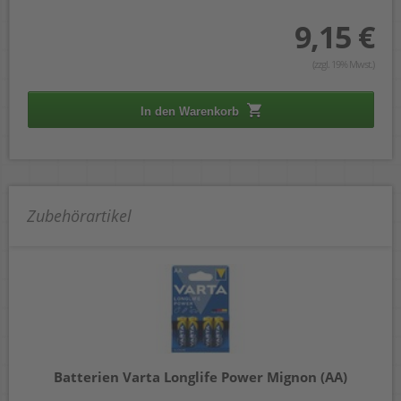
9,15 €
(zzgl. 19% Mwst.)
In den Warenkorb
Zubehörartikel
Batterien Varta Longlife Power Mignon (AA)
Ba