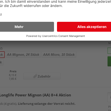
Zubehör
2,65 €
 Energy Mignon (AA)
Pr
U
M
55
ck
AA Mignon, 24 Stück
AAA Micro, 10 Stück
ck
Preis
8,15 €
Zubehör
7,85 €
Longlife Power Mignon (AA) 8+4 Aktion
k (4 gratis),
Lieferung solange der Vorrat reicht.
Pr
U