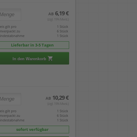
6,19 €
AB
(zzgl. 19% Mwst.)
eis gilt pro
1 Stück
mverpackt zu
6 Stück
indestabnahme
1 Stück
Lieferbar in 3-5 Tagen
In den Warenkorb
10,29 €
AB
(zzgl. 19% Mwst.)
eis gilt pro
1 Stück
mverpackt zu
6 Stück
indestabnahme
1 Stück
sofort verfügbar