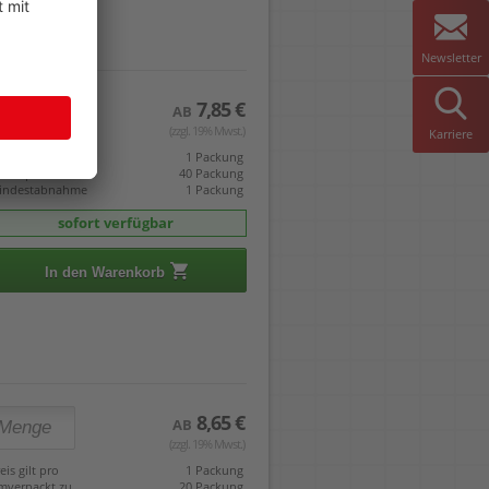
Newsletter
7,85 €
AB
(zzgl. 19% Mwst.)
Karriere
eis gilt pro
1 Packung
mverpackt zu
40 Packung
indestabnahme
1 Packung
sofort verfügbar
In den Warenkorb
8,65 €
AB
(zzgl. 19% Mwst.)
eis gilt pro
1 Packung
mverpackt zu
20 Packung