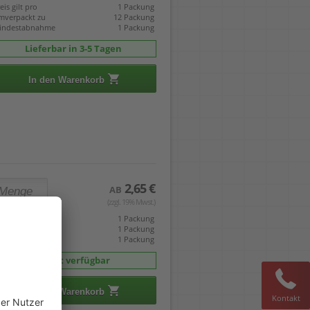
eis gilt pro
1 Packung
mverpackt zu
12 Packung
indestabnahme
1 Packung
Lieferbar in 3-5 Tagen
In den Warenkorb
2,65 €
AB
(zzgl. 19% Mwst.)
eis gilt pro
1 Packung
mverpackt zu
1 Packung
indestabnahme
1 Packung
sofort verfügbar
In den Warenkorb
Kontakt