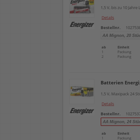
1,5 V, bis zu 10 Jahr
Details
Bestellnr.
102753
AA Mignon, 20 Stü
ab
Einheit
1
Packung
2
Packung
Batterien Energi
1,5 V, Maxipack 24 St
Details
Bestellnr.
102753
AA Mignon, 24 Stü
ab
Einheit
1
Packung