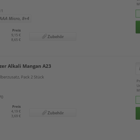
M
11
AAA Micro, 8+4
Preis
9,15 €
Zubehör
8,65 €
zer Alkali Mangan A23
ilberzusatz, Pack 2 Stück
Pr
U
M
70
Preis
4,19 €
Zubehör
3,69 €