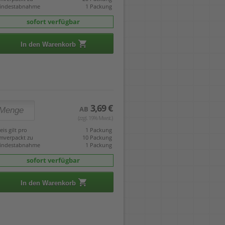
indestabnahme
1 Packung
sofort verfügbar
In den Warenkorb
3,69 €
AB
(zzgl. 19% Mwst.)
eis gilt pro
1 Packung
mverpackt zu
10 Packung
indestabnahme
1 Packung
sofort verfügbar
In den Warenkorb