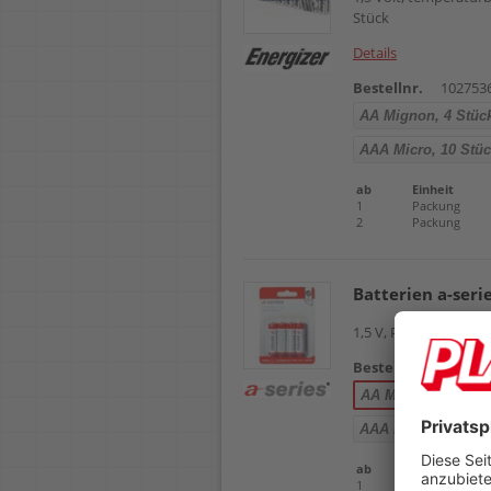
Stück
Details
Bestellnr.
102753
AA Mignon, 4 Stüc
AAA Micro, 10 Stü
ab
Einheit
1
Packung
2
Packung
Batterien a-ser
1,5 V, Pack 4 Stück
De
Bestellnr.
102562
AA Mignon, 4 Stüc
AAA Micro, 10 Stü
ab
Einheit
1
Packung