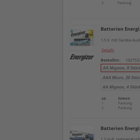
2
Packung
Batterien Energi
1,5 V, mit Geräte-Aus
Details
Bestellnr.
102753
AA Mignon, 8 Stüc
AAA Micro, 20 Stü
AA Mignon, 4 Stüc
ab
Einheit
1
Packung
2
Packung
Batterien Energi
1,5 Volt, temperaturb