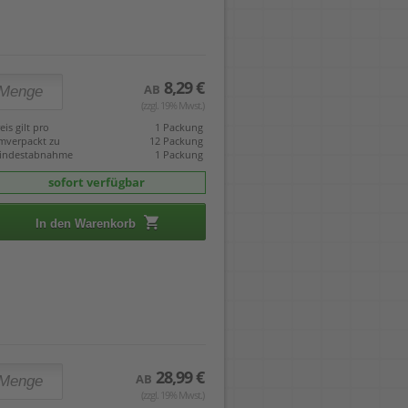
8,29 €
AB
(zzgl. 19% Mwst.)
eis gilt pro
1 Packung
mverpackt zu
12 Packung
indestabnahme
1 Packung
sofort verfügbar
In den Warenkorb
28,99 €
AB
(zzgl. 19% Mwst.)