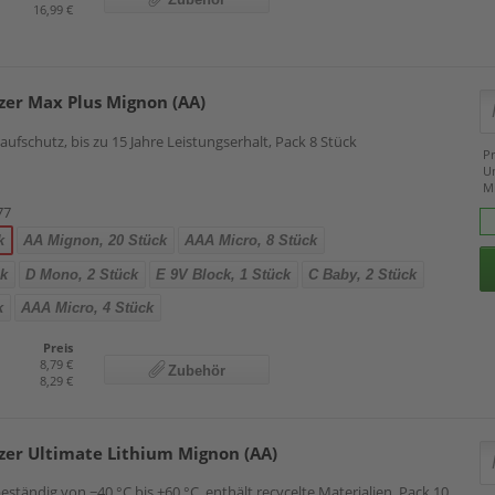
16,99 €
zer Max Plus Mignon (AA)
laufschutz, bis zu 15 Jahre Leistungserhalt, Pack 8 Stück
Pr
U
M
77
k
AA Mignon, 20 Stück
AAA Micro, 8 Stück
ck
D Mono, 2 Stück
E 9V Block, 1 Stück
C Baby, 2 Stück
k
AAA Micro, 4 Stück
Preis
8,79 €
Zubehör
8,29 €
zer Ultimate Lithium Mignon (AA)
eständig von −40 °C bis +60 °C, enthält recycelte Materialien, Pack 10