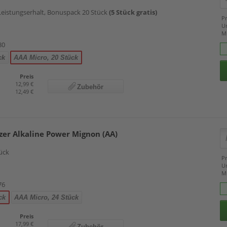
e Leistungserhalt, Bonuspack 20 Stück
(5 Stück gratis)
Pr
U
M
80
ck
AAA Micro, 20 Stück
Preis
12,99 €
Zubehör
12,49 €
zer Alkaline Power Mignon (AA)
ück
Pr
U
M
76
ck
AAA Micro, 24 Stück
Preis
17,99 €
Zubehör