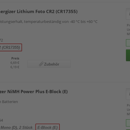
ergizer Lithium Foto CR2 (CR17355)
Leistungserhalt, temperaturbeständig von -40 °C bis +60 °C
Pr
U
M
72
 (CR17355)
Preis
6,69 €
Zubehör
6,19 €
zer NiMH Power Plus E-Block (E)
n Batterien
Pr
U
M
64
Mono (D), 2 Stück
E-Block (E)