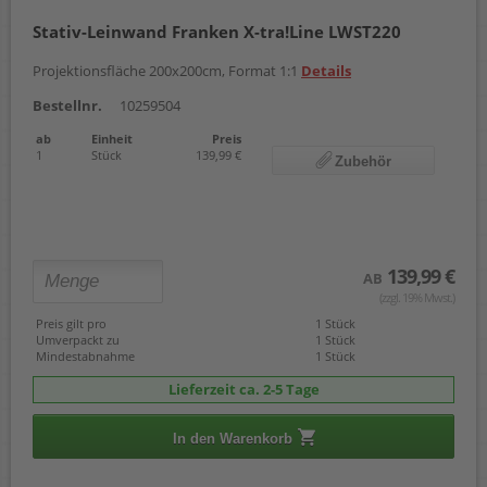
Stativ-Leinwand Franken X-tra!Line LWST220
Projektionsfläche 200x200cm, Format 1:1
Details
Bestellnr.
10259504
ab
Einheit
Preis
1
Stück
139,99 €
Zubehör
139,99 €
AB
(zzgl. 19% Mwst.)
Preis gilt pro
1 Stück
Umverpackt zu
1 Stück
Mindestabnahme
1 Stück
Lieferzeit ca. 2-5 Tage
In den Warenkorb