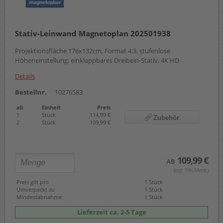
Stativ-Leinwand Magnetoplan 202501938
Projektionsfläche 176x132cm, Format 4:3, stufenlose
Höheneinstellung, einklappbares Dreibein-Stativ, 4K HD
Details
Bestellnr.
10276583
ab
Einheit
Preis
1
Stück
114,99 €
Zubehör
2
Stück
109,99 €
109,99 €
AB
(zzgl. 19% Mwst.)
Preis gilt pro
1 Stück
Umverpackt zu
1 Stück
Mindestabnahme
1 Stück
Lieferzeit ca. 2-5 Tage