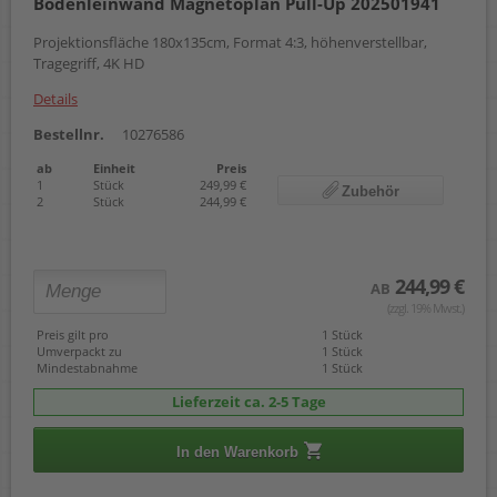
Bodenleinwand Magnetoplan Pull-Up 202501941
Projektionsfläche 180x135cm, Format 4:3, höhenverstellbar,
Tragegriff, 4K HD
Details
Bestellnr.
10276586
ab
Einheit
Preis
1
Stück
249,99 €
Zubehör
2
Stück
244,99 €
244,99 €
AB
(zzgl. 19% Mwst.)
Preis gilt pro
1 Stück
Umverpackt zu
1 Stück
Mindestabnahme
1 Stück
Lieferzeit ca. 2-5 Tage
In den Warenkorb