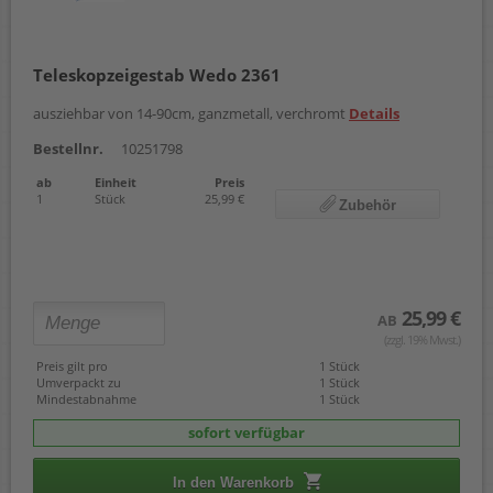
Teleskopzeigestab Wedo 2361
ausziehbar von 14-90cm, ganzmetall, verchromt
Details
Bestellnr.
10251798
ab
Einheit
Preis
1
Stück
25,99 €
Zubehör
25,99 €
AB
(zzgl. 19% Mwst.)
Preis gilt pro
1 Stück
Umverpackt zu
1 Stück
Mindestabnahme
1 Stück
sofort verfügbar
In den Warenkorb