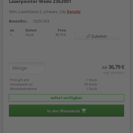
Laserpointer Wedo 2362001
50m, Laserklasse 2, schwarz, Clip
Details
Bestellnr.
10251353
ab
Einheit
Preis
1
Stück
36,79 €
Zubehör
36,79 €
AB
(zzgl. 19% Mwst.)
Preis gilt pro
1 Stück
Umverpackt zu
50 Stück
Mindestabnahme
1 Stück
sofort verfügbar
In den Warenkorb