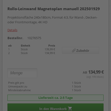
Rollo-Leinwand Magnetoplan manuell 202501929
Projektionsfläche 240x180cm, Format 4:3, für Wand-, Decken-
oder Frontmontage, 4K HD
Details
Bestellnr.
10276575
ab
Einheit
Preis
1
Stück
139,99 €
Zubehör
2
Stück
134,99 €
134,99 €
AB
(zzgl. 19% Mwst.)
Preis gilt pro
1 Stück
Umverpackt zu
1 Stück
Mindestabnahme
1 Stück
Lieferzeit ca. 2-5 Tage
In den Warenkorb