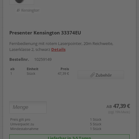
Presenter Kensington 33374EU
Fernbedienung mit rotem Laserpointer, 20m Reichweite,
Laserklasse 2, schwarz
Details
Bestellnr.
10259149
ab
Einheit
Preis
1
Stück
47,39 €
Zubehör
47,39 €
AB
(zzgl. 19% Mwst.)
Preis gilt pro
1 Stück
Umverpackt zu
5 Stück
Mindestabnahme
1 Stück
Lieferbar in 3-5 Tagen