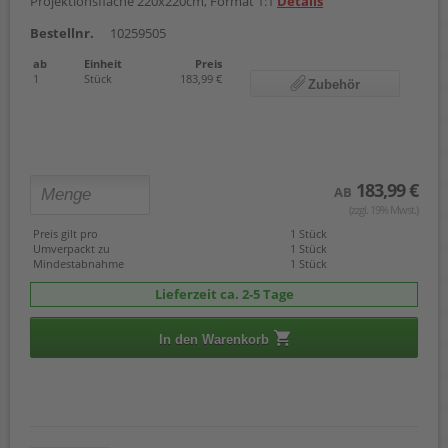
Projektionsfläche 220x220cm, Format 1:1
Details
Bestellnr.
10259505
ab
Einheit
Preis
1
Stück
183,99 €
Zubehör
183,99 €
AB
(zzgl. 19% Mwst.)
Preis gilt pro
1 Stück
Umverpackt zu
1 Stück
Mindestabnahme
1 Stück
Lieferzeit ca. 2-5 Tage
In den Warenkorb