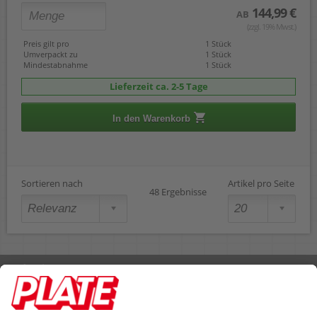
144,99 €
AB
(zzgl. 19% Mwst.)
Preis gilt pro
1 Stück
Umverpackt zu
1 Stück
Mindestabnahme
1 Stück
Lieferzeit ca. 2-5 Tage
In den Warenkorb
Sortieren nach
Artikel pro Seite
48 Ergebnisse
Rufen Sie uns an 04298 401-0
Lieferbedingungen
Impressum
Kontakt