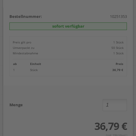
Bestellnummer:
10251353
sofort verfügbar
Preis gilt pro
1 Stück
Umverpackt zu
50 Stück
Mindestabnahme
1 Stück
ab
Einheit
Preis
1
Stück
36,79 €
Menge
36,79 €
(zzgl. 19% Mwst.)