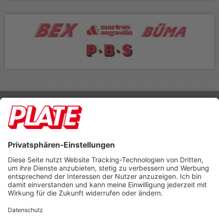
Rufen Sie uns an 04298 401-0
Lieferbedingungen
Impressum
Kontakt
Footer anzeigen
PLATE Büromaterial Vertriebs GmbH
Hilligenwarf 5
28865 Lilienthal