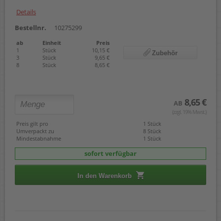
Details
Bestellnr.
10275299
ab
Einheit
Preis
1
Stück
10,15 €
Zubehör
3
Stück
9,65 €
8
Stück
8,65 €
8,65 €
AB
(zzgl. 19% Mwst.)
Preis gilt pro
1 Stück
Umverpackt zu
8 Stück
Mindestabnahme
1 Stück
sofort verfügbar
In den Warenkorb