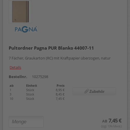
Pultordner Pagna PUR Blanko 44007-11
7 Fächer, Graukarton (RC) mit Kraftpapier überzogen, natur
Details
Bestellnr.
10275298
ab
Einheit
Preis
1
Stück
8,95 €
Zubehör
3
Stück
8,45 €
10
Stück
7,45 €
7,45 €
AB
(zzgl. 19% Mwst.)