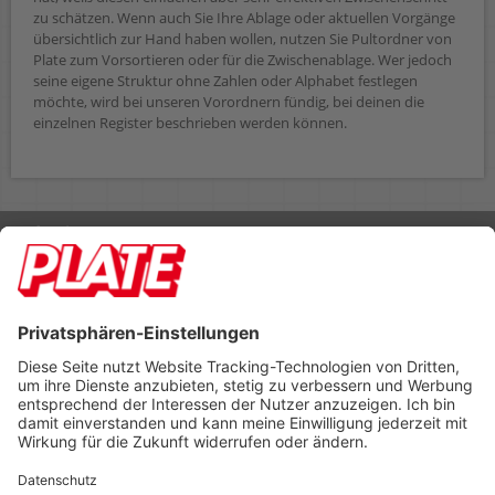
zu schätzen. Wenn auch Sie Ihre Ablage oder aktuellen Vorgänge
übersichtlich zur Hand haben wollen, nutzen Sie Pultordner von
Plate zum Vorsortieren oder für die Zwischenablage. Wer jedoch
seine eigene Struktur ohne Zahlen oder Alphabet festlegen
möchte, wird bei unseren Vorordnern fündig, bei deinen die
einzelnen Register beschrieben werden können.
Rufen Sie uns an 04298 401-0
Lieferbedingungen
Impressum
Kontakt
Footer anzeigen
PLATE Büromaterial Vertriebs GmbH
Hilligenwarf 5
28865 Lilienthal