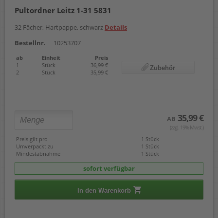
Pultordner Leitz 1-31 5831
32 Fächer, Hartpappe, schwarz
Details
Bestellnr.
10253707
ab
Einheit
Preis
1
Stück
36,99 €
Zubehör
2
Stück
35,99 €
35,99 €
AB
(zzgl. 19% Mwst.)
Preis gilt pro
1 Stück
Umverpackt zu
1 Stück
Mindestabnahme
1 Stück
sofort verfügbar
In den Warenkorb