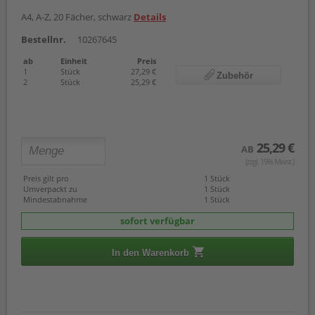
A4, A-Z, 20 Fächer, schwarz
Details
Bestellnr.
10267645
ab
Einheit
Preis
1
Stück
27,29 €
Zubehör
2
Stück
25,29 €
25,29 €
AB
(zzgl. 19% Mwst.)
Preis gilt pro
1 Stück
Umverpackt zu
1 Stück
Mindestabnahme
1 Stück
sofort verfügbar
In den Warenkorb