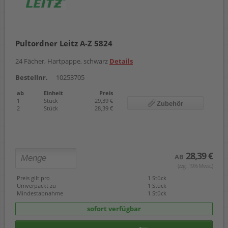
Pultordner Leitz A-Z 5824
24 Fächer, Hartpappe, schwarz
Details
Bestellnr.
10253705
ab
Einheit
Preis
1
Stück
29,39 €
Zubehör
2
Stück
28,39 €
28,39 €
AB
(zzgl. 19% Mwst.)
Preis gilt pro
1 Stück
Umverpackt zu
1 Stück
Mindestabnahme
1 Stück
sofort verfügbar