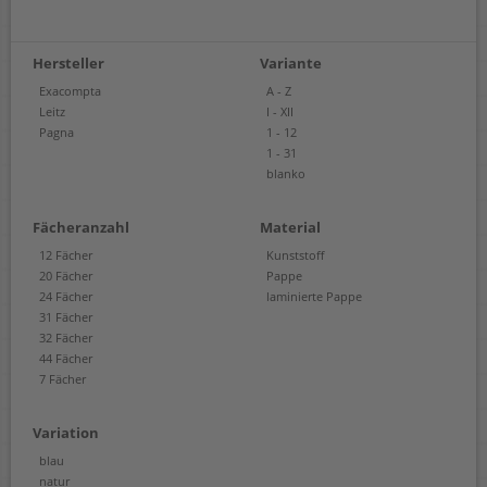
Hersteller
Variante
Exacompta
A - Z
Leitz
I - XII
Pagna
1 - 12
1 - 31
blanko
Fächeranzahl
Material
12 Fächer
Kunststoff
20 Fächer
Pappe
24 Fächer
laminierte Pappe
31 Fächer
32 Fächer
44 Fächer
7 Fächer
Variation
blau
natur