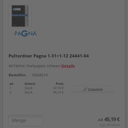
Pultordner Pagna 1-31+1-12 24441-04
44 Fächer, Hartpappe, schwarz
Details
Bestellnr.
10264214
ab
Einheit
Preis
1
Stück
47,19 €
Zubehör
3
Stück
45,19 €
45,19 €
AB
(zzgl. 19% Mwst.)