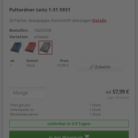
Pultordner Leitz 1-31 5931
32 Fächer, Graupappe, Kunststoff überzogen
Details
Bestellnr.
10253729
Variation
schwarz
ab
Einheit
Preis
1
Stück
57,99 €
Zubehör
57,99 €
AB
(zzgl. 19% Mwst.)
Preis gilt pro
1 Stück
Umverpackt zu
1 Stück
Mindestabnahme
1 Stück
Lieferbar in 3-5 Tagen
In den Warenkorb