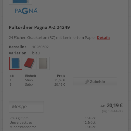
Pultordner Pagna A-Z 24249
24 Fächer, Graukarton (RC) mit laminiertem Papier
Details
Bestellnr.
10260592
Variation
blau
ab
Einheit
Preis
1
Stück
21,69 €
Zubehör
3
Stück
20,19 €
20,19 €
AB
(zzgl. 19% Mwst.)
Preis gilt pro
1 Stück
Umverpackt zu
12 Stück
Mindestabnahme
1 Stück