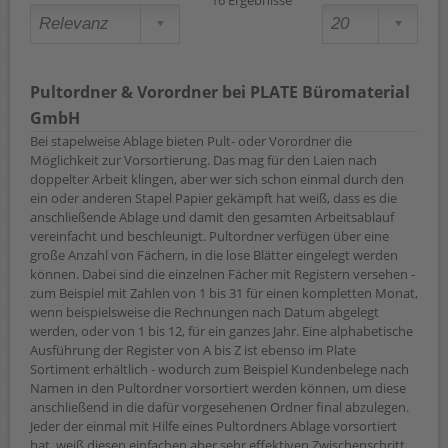
16 Ergebnisse
Pultordner & Vorordner bei PLATE Büromaterial
GmbH
Bei stapelweise Ablage bieten Pult- oder Vorordner die
Möglichkeit zur Vorsortierung. Das mag für den Laien nach
doppelter Arbeit klingen, aber wer sich schon einmal durch den
ein oder anderen Stapel Papier gekämpft hat weiß, dass es die
anschließende Ablage und damit den gesamten Arbeitsablauf
vereinfacht und beschleunigt. Pultordner verfügen über eine
große Anzahl von Fächern, in die lose Blätter eingelegt werden
können. Dabei sind die einzelnen Fächer mit Registern versehen -
zum Beispiel mit Zahlen von 1 bis 31 für einen kompletten Monat,
wenn beispielsweise die Rechnungen nach Datum abgelegt
werden, oder von 1 bis 12, für ein ganzes Jahr. Eine alphabetische
Ausführung der Register von A bis Z ist ebenso im Plate
Sortiment erhältlich - wodurch zum Beispiel Kundenbelege nach
Namen in den Pultordner vorsortiert werden können, um diese
anschließend in die dafür vorgesehenen Ordner final abzulegen.
Jeder der einmal mit Hilfe eines Pultordners Ablage vorsortiert
hat, weiß diesen einfachen aber sehr effektiven Zwischenschritt