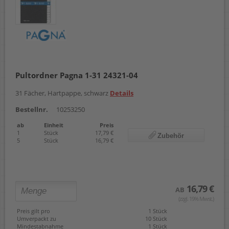
Pultordner Pagna 1-31 24321-04
31 Fächer, Hartpappe, schwarz
Details
Bestellnr.
10253250
ab
Einheit
Preis
1
Stück
17,79 €
Zubehör
5
Stück
16,79 €
16,79 €
AB
(zzgl. 19% Mwst.)
Preis gilt pro
1 Stück
Umverpackt zu
10 Stück
Mindestabnahme
1 Stück