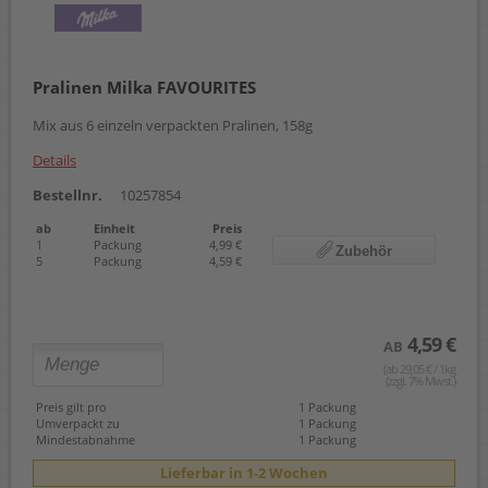
Pralinen Milka FAVOURITES
Mix aus 6 einzeln verpackten Pralinen, 158g
Details
Bestellnr.
10257854
ab
Einheit
Preis
1
Packung
4,99 €
Zubehör
5
Packung
4,59 €
4,59 €
AB
(ab 29,05 € / 1kg
(zzgl. 7% Mwst.)
Preis gilt pro
1 Packung
Umverpackt zu
1 Packung
Mindestabnahme
1 Packung
Lieferbar in 1-2 Wochen