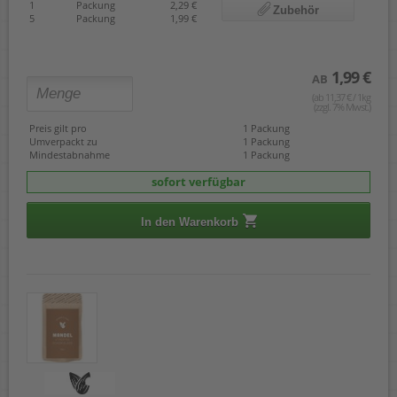
1
Packung
2,29 €
Zubehör
5
Packung
1,99 €
1,99 €
AB
(ab 11,37 € / 1kg
(zzgl. 7% Mwst.)
Preis gilt pro
1 Packung
Umverpackt zu
1 Packung
Mindestabnahme
1 Packung
sofort verfügbar
In den Warenkorb