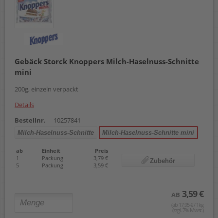
Gebäck Storck Knoppers Milch-Haselnuss-Schnitte
mini
200g, einzeln verpackt
Details
Bestellnr.
10257841
Milch-Haselnuss-Schnitte
Milch-Haselnuss-Schnitte mini
ab
Einheit
Preis
1
Packung
3,79 €
Zubehör
5
Packung
3,59 €
3,59 €
AB
(ab 17,95 € / 1kg
(zzgl. 7% Mwst.)