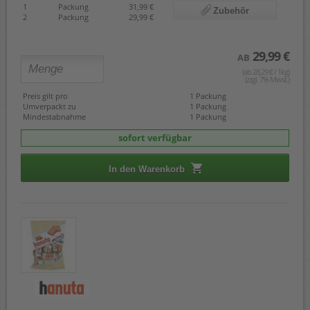
Almond Coconut
1
Packung
31,99 €
Zubehör
2
Packung
29,99 €
29,99 €
AB
(ab 28,29 € / 1kg)
(zzgl. 7% Mwst.)
Preis gilt pro
1 Packung
Umverpackt zu
1 Packung
Mindestabnahme
1 Packung
sofort verfügbar
In den Warenkorb