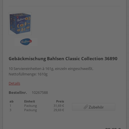
Gebäckmischung Bahlsen Classic Collection 36890
10 Serviereinheiten à 161g, einzeln eingeschweißt,
Nettofüllmenge: 1610g
Details
Bestellnr.
10267588
ab
Einheit
Preis
1
Packung
31,69 €
Zubehör
3
Packung
29,69 €