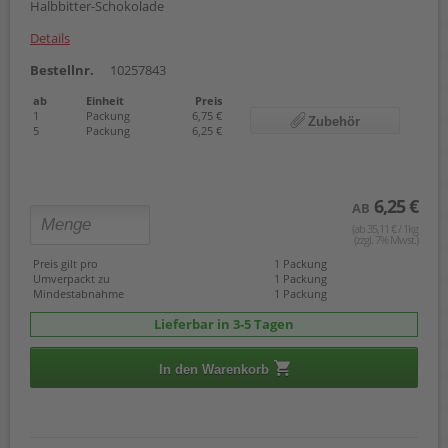
Halbbitter-Schokolade
Details
Bestellnr.
10257843
ab
Einheit
Preis
1
Packung
6,75 €
Zubehör
5
Packung
6,25 €
6,25 €
AB
(ab 35,11 € / 1kg
(zzgl. 7% Mwst.)
Preis gilt pro
1 Packung
Umverpackt zu
1 Packung
Mindestabnahme
1 Packung
Lieferbar in 3-5 Tagen
In den Warenkorb