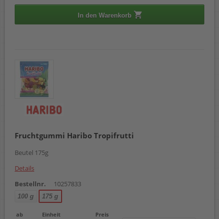
In den Warenkorb
Fruchtgummi Haribo Tropifrutti
Beutel 175g
Details
Bestellnr.
10257833
100 g
175 g
ab
Einheit
Preis