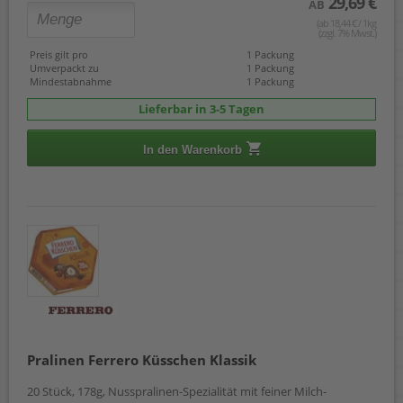
29,69 €
AB
(ab 18,44 € / 1kg
(zzgl. 7% Mwst.)
Preis gilt pro
1 Packung
Umverpackt zu
1 Packung
Mindestabnahme
1 Packung
Lieferbar in 3-5 Tagen
In den Warenkorb
Pralinen Ferrero Küsschen Klassik
20 Stück, 178g, Nusspralinen-Spezialität mit feiner Milch-