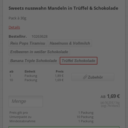
Sweets nusswahn Mandeln in Trüffel & Schokolade
Pack à 30g
Details
Bestellnr.
10263628
Reis Pops Tiramisu
Haselnuss & Vollmilch
Erdbeeren in weißer Schokolade
Banana Triple Schokolade
Trüffel Schokolade
ab
Einheit
Preis
1
Packung
1,89 €
Zubehör
10
Packung
1,69 €
1,69 €
AB
(ab 56,33 € / 1kg
(zzgl. 7% Mwst.)
Preis gilt pro
1 Packung
Umverpackt zu
10 Packung
Mindestabnahme
1 Packung