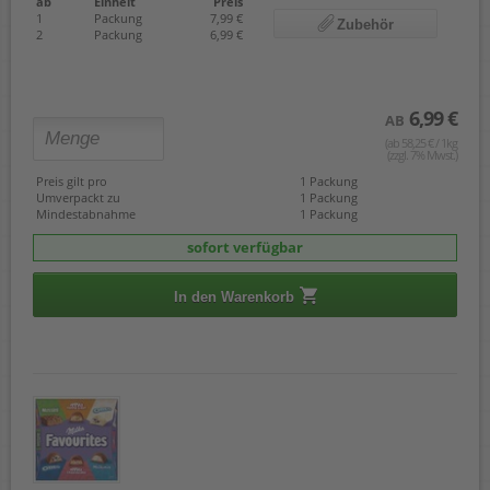
ab
Einheit
Preis
1
Packung
7,99 €
Zubehör
2
Packung
6,99 €
6,99 €
AB
(ab 58,25 € / 1kg
(zzgl. 7% Mwst.)
Preis gilt pro
1 Packung
Umverpackt zu
1 Packung
Mindestabnahme
1 Packung
sofort verfügbar
In den Warenkorb