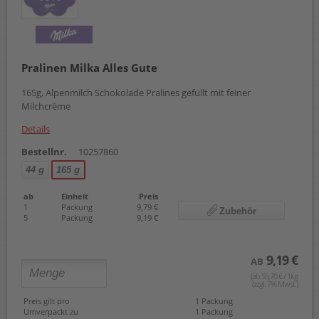
Pralinen Milka Alles Gute
165g, Alpenmilch Schokolade Pralines gefüllt mit feiner
Milchcrème
Details
Bestellnr.
10257860
44 g
165 g
ab
Einheit
Preis
1
Packung
9,79 €
Zubehör
5
Packung
9,19 €
9,19 €
AB
(ab 55,70 € / 1kg
(zzgl. 7% Mwst.)
Preis gilt pro
1 Packung
Umverpackt zu
1 Packung