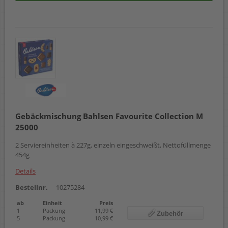
Gebäckmischung Bahlsen Favourite Collection M
25000
2 Serviereinheiten à 227g, einzeln eingeschweißt, Nettofüllmenge
454g
Details
Bestellnr.
10275284
ab
Einheit
Preis
1
Packung
11,99 €
Zubehör
5
Packung
10,99 €