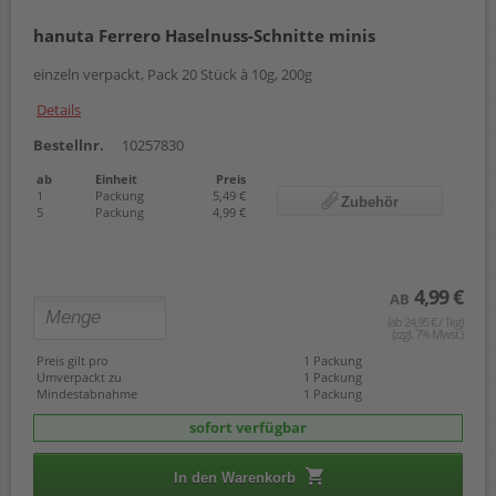
hanuta Ferrero Haselnuss-Schnitte minis
einzeln verpackt, Pack 20 Stück à 10g, 200g
Details
Bestellnr.
10257830
ab
Einheit
Preis
1
Packung
5,49 €
Zubehör
5
Packung
4,99 €
4,99 €
AB
(ab 24,95 € / 1kg)
(zzgl. 7% Mwst.)
Preis gilt pro
1 Packung
Umverpackt zu
1 Packung
Mindestabnahme
1 Packung
sofort verfügbar
In den Warenkorb