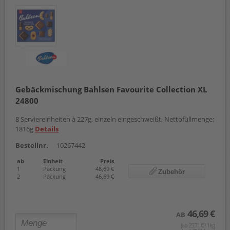
Gebäckmischung Bahlsen Favourite Collection XL
24800
8 Serviereinheiten à 227g, einzeln eingeschweißt, Nettofüllmenge:
1816g
Details
Bestellnr.
10267442
ab
Einheit
Preis
1
Packung
48,69 €
Zubehör
2
Packung
46,69 €
46,69 €
AB
(ab 25,71 € / 1kg