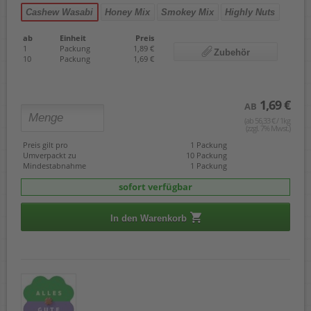
Cashew Wasabi
Honey Mix
Smokey Mix
Highly Nuts
ab
Einheit
Preis
1
Packung
1,89 €
Zubehör
10
Packung
1,69 €
1,69 €
AB
(ab 56,33 € / 1kg
(zzgl. 7% Mwst.)
Preis gilt pro
1 Packung
Umverpackt zu
10 Packung
Mindestabnahme
1 Packung
sofort verfügbar
In den Warenkorb