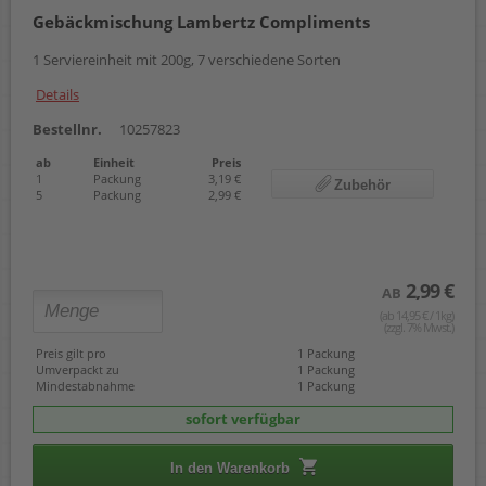
Merci
Blaubeere
Gebäckmischung Lambertz Compliments
Milka
Nuss
nakd
Beere
1 Serviereinheit mit 200g, 7 verschiedene Sorten
Nespresso Professional
Tropifrutti
Details
NoyNuts
Super Gurken
nusswahn
Lakritz
Bestellnr.
10257823
PiCK UP
Erdnussflips
Raffaello
Gebäckmischung
ab
Einheit
Preis
Ritter Sport
Mini Laugengebäck
1
Packung
3,19 €
Zubehör
5
Packung
2,99 €
Seeberger
Schokobonbons
share
funny-frisch Chips ungarisch
Skittles
funny-frisch Chips gesalzen
Sun Lolly
Highly Nuts
Toblerone
Smokey Mix
2,99 €
AB
Toffifee
Brezel Cracker
(ab 14,95 € / 1kg)
Honey Mix
(zzgl. 7% Mwst.)
Cashew Wasabi
Preis gilt pro
1 Packung
Meersalz
Umverpackt zu
1 Packung
Honig
Mindestabnahme
1 Packung
Studentenfutter
sofort verfügbar
Mandel
Nuts n Berries
Nusskernmischung
In den Warenkorb
Mandeln in Trüffel & Schokolade