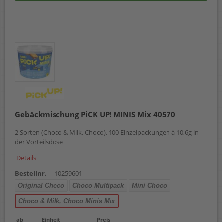
Banana Triple Schokolade
Erdbeeren in weißer Schokolade
Haselnuss & Vollmilch
Schokolade
Reis Pops Tiramisu
Inger Sticks
Erdnuss
Haselnuss
Kakao
Hanuta
Kinderriegel
Manner
Gebäckmischung PiCK UP! MINIS Mix 40570
Kinder Country
2 Sorten (Choco & Milk, Choco), 100 Einzelpackungen à 10,6g in
Toblerone
der Vorteilsdose
KitKat
Lion
Details
Brezel Cracker Sesam
Knoppers
Bestellnr.
10259601
Cookie White Chocolate
Original Choco
Choco Multipack
Mini Choco
Fudge Brownie
Peanut Caramel
Choco & Milk, Choco Minis Mix
Hazelnut Nougat
Skittles
ab
Einheit
Preis