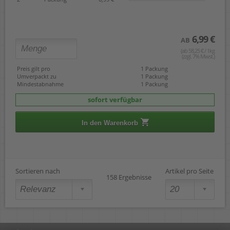
6,99 €
AB
(ab 58,25 € / 1kg
(zzgl. 7% Mwst.)
Preis gilt pro
1 Packung
Umverpackt zu
1 Packung
Mindestabnahme
1 Packung
sofort verfügbar
In den Warenkorb
Sortieren nach
Artikel pro Seite
158 Ergebnisse