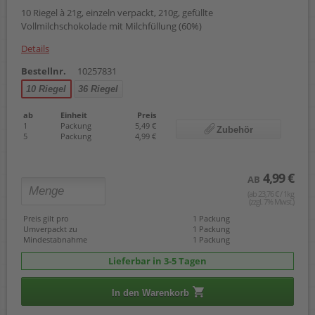
10 Riegel à 21g, einzeln verpackt, 210g, gefüllte
Vollmilchschokolade mit Milchfüllung (60%)
Details
Bestellnr.
10257831
10 Riegel
36 Riegel
ab
Einheit
Preis
1
Packung
5,49 €
Zubehör
5
Packung
4,99 €
4,99 €
AB
(ab 23,76 € / 1kg
(zzgl. 7% Mwst.)
Preis gilt pro
1 Packung
Umverpackt zu
1 Packung
Mindestabnahme
1 Packung
Lieferbar in 3-5 Tagen
In den Warenkorb