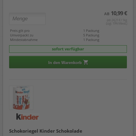
10,99 €
AB
(ab 24,21 € / 1kg
(zzgl. 19% Mwst.)
Preis gilt pro
1 Packung
Umverpackt zu
5 Packung
Mindestabnahme
1 Packung
sofort verfügbar
In den Warenkorb
Schokoriegel Kinder Schokolade