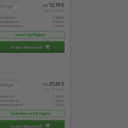
12,19 €
AB
(zzgl. 19% Mwst.)
eis gilt pro
1 Stück
mverpackt zu
10 Stück
indestabnahme
1 Stück
sofort verfügbar
In den Warenkorb
27,59 €
AB
(zzgl. 19% Mwst.)
eis gilt pro
1 Stück
mverpackt zu
1 Stück
indestabnahme
1 Stück
Lieferbar in 3-5 Tagen
In den Warenkorb