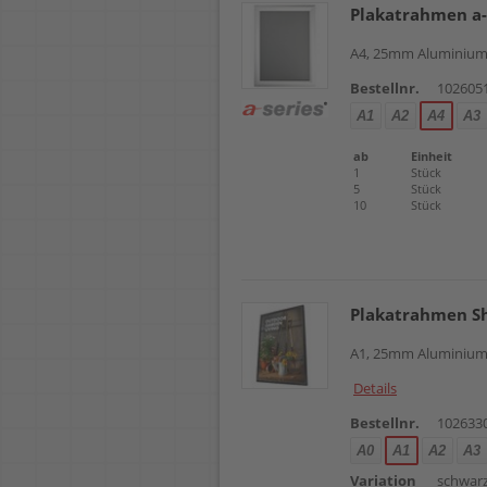
Plakatrahmen a
A4, 25mm Aluminium
Bestellnr.
102605
A1
A2
A4
A3
ab
Einheit
1
Stück
5
Stück
10
Stück
Plakatrahmen S
A1, 25mm Aluminium
Details
Bestellnr.
102633
A0
A1
A2
A3
Variation
schwar