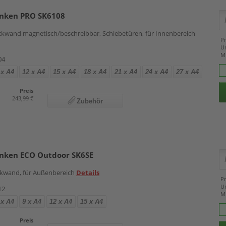
anken PRO SK6108
ckwand magnetisch/beschreibbar, Schiebetüren, für Innenbereich
Pr
U
M
04
 x A4
12 x A4
15 x A4
18 x A4
21 x A4
24 x A4
27 x A4
Preis
243,99 €
Zubehör
anken ECO Outdoor SK6SE
kwand, für Außenbereich
Details
Pr
U
12
M
 x A4
9 x A4
12 x A4
15 x A4
Preis