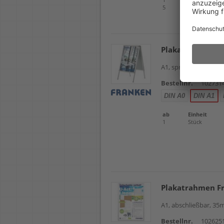
5
Stück
Plakatständer F
A1, spritzwasserges
Bestellnr.
102731
DIN A0
DIN A1
ab
Einheit
1
Stück
Plakatrahmen F
A1, abschließbar, 
Bestellnr.
102625