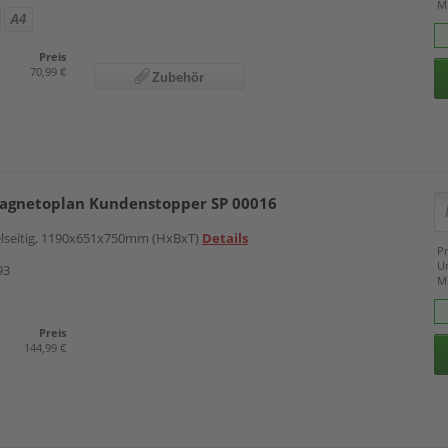
M
A4
Preis
70,99 €
Zubehör
agnetoplan Kundenstopper SP 00016
pelseitig, 1190x651x750mm (HxBxT)
Details
Pr
U
93
M
Preis
144,99 €