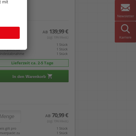
Newsletter
139,99 €
AB
(zzgl. 19% Mwst.)
Karriere
eis gilt pro
1 Stück
mverpackt zu
1 Stück
indestabnahme
1 Stück
Lieferzeit ca. 2-5 Tage
In den Warenkorb
70,99 €
AB
(zzgl. 19% Mwst.)
eis gilt pro
1 Stück
mverpackt zu
1 Stück