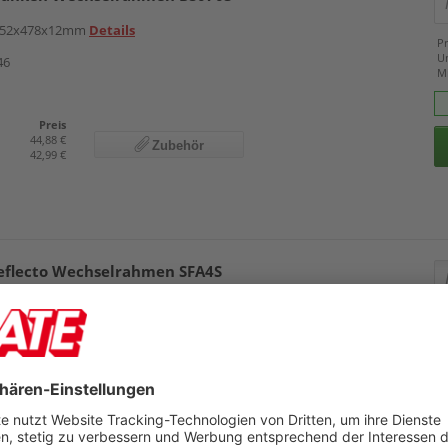
 652x478x12mm
Details
Pr
U
46
M
Preis
44,88 €
Zubehör
42,99 €
eflecto Wechselrahmen SFA4S
n silber, Schnappverschluss, 240x327x12mm
Pr
U
M
64
A1
Preis
15,89 €