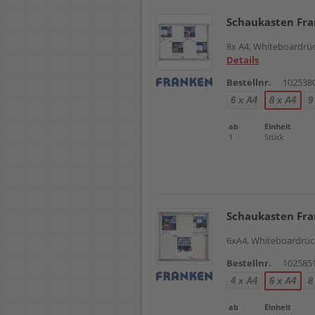
Schaukasten Fr
8x A4, Whiteboardrü
Details
Bestellnr.
102538
6 x A4
8 x A4
9
ab
Einheit
1
Stück
Schaukasten Fr
6xA4, Whiteboardrüc
Bestellnr.
102585
4 x A4
6 x A4
8
ab
Einheit