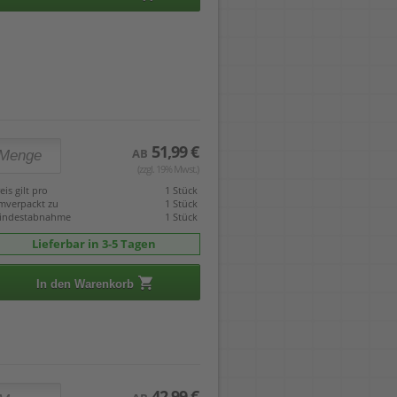
51,99 €
AB
(zzgl. 19% Mwst.)
eis gilt pro
1 Stück
mverpackt zu
1 Stück
indestabnahme
1 Stück
Lieferbar in 3-5 Tagen
In den Warenkorb
42,99 €