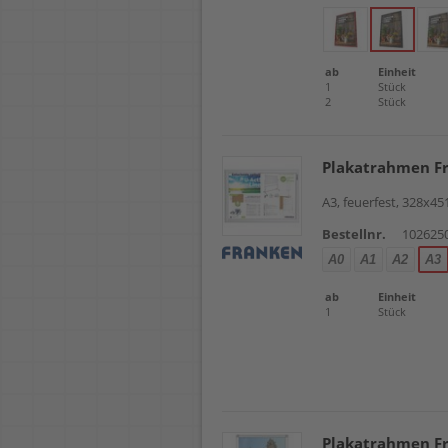
ab
Einheit
1
Stück
2
Stück
Plakatrahmen F
A3, feuerfest, 328x
Bestellnr.
102625
A0
A1
A2
A3
ab
Einheit
1
Stück
Plakatrahmen F