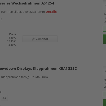
-series Wechselrahmen AS1254
-Rahmen silber, 240x327x12mm
Details
Pr
U
18
M
Preis
14,19 €
Zubehör
13,19 €
12,19 €
howdown Displays Klapprahmen KRA1G25C
-Klapprahmen farbig, 625x875mm
Pr
U
M
03
A4
z