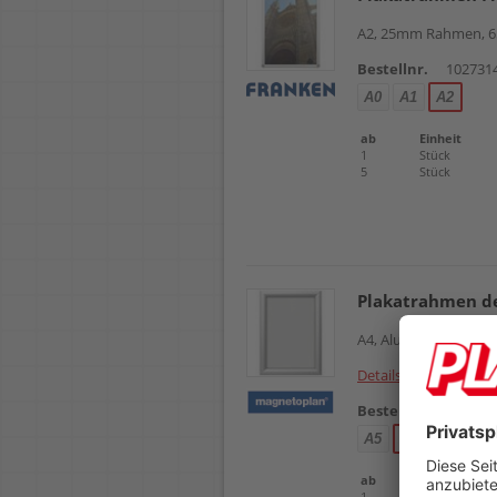
A2, 25mm Rahmen,
Bestellnr.
102731
A0
A1
A2
ab
Einheit
1
Stück
5
Stück
Plakatrahmen d
A4, Aluminium-Rahme
Details
Bestellnr.
102555
A5
A4
A3
A2
ab
Einheit
1
Stück