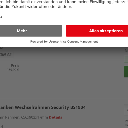
Zubehör
14,89 €
ranken Kundenstopper Standard BSA1
chützt, doppelseitig, 1150x640x790mm (HxBxT)
Details
Pr
U
42
M
DIN A2
Preis
139,99 €
ranken Wechselrahmen Security BS1904
35mm Rahmen, 656x903x17mm
Details
Pr
U
14