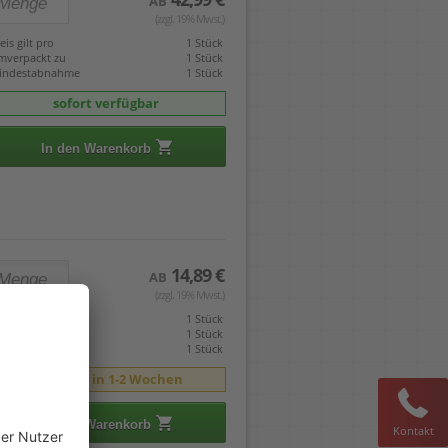
AB
(zzgl. 19% Mwst.)
eis gilt pro
1 Stück
mverpackt zu
1 Stück
indestabnahme
1 Stück
sofort verfügbar
In den Warenkorb
14,89 €
AB
(zzgl. 19% Mwst.)
eis gilt pro
1 Stück
mverpackt zu
1 Stück
indestabnahme
1 Stück
Lieferbar in 1-2 Wochen
In den Warenkorb
Kontakt