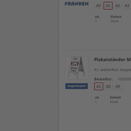
A0
A1
A2
A3
ab
Einheit
1
Stück
Plakatständer M
A1, wetterfest, dop
Bestellnr.
102655
A1
A2
A0
ab
Einheit
1
Stück