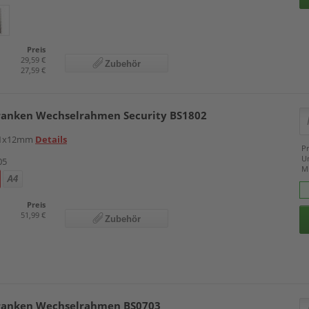
Preis
29,59 €
Zubehör
27,59 €
ranken Wechselrahmen Security BS1802
451x12mm
Details
Pr
U
05
M
A4
Preis
51,99 €
Zubehör
ranken Wechselrahmen BS0703