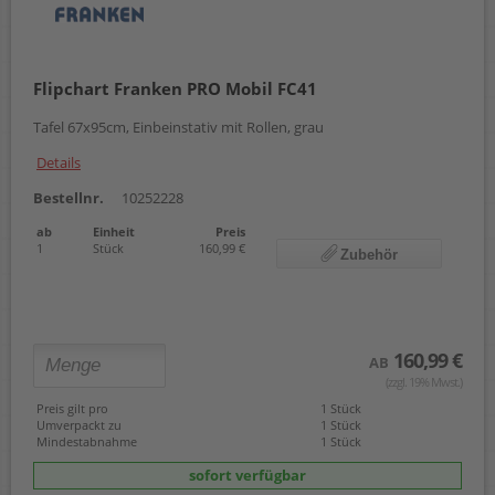
Flipchart Franken PRO Mobil FC41
Tafel 67x95cm, Einbeinstativ mit Rollen, grau
Details
Bestellnr.
10252228
ab
Einheit
Preis
1
Stück
160,99 €
Zubehör
160,99 €
AB
(zzgl. 19% Mwst.)
Preis gilt pro
1 Stück
Umverpackt zu
1 Stück
Mindestabnahme
1 Stück
sofort verfügbar