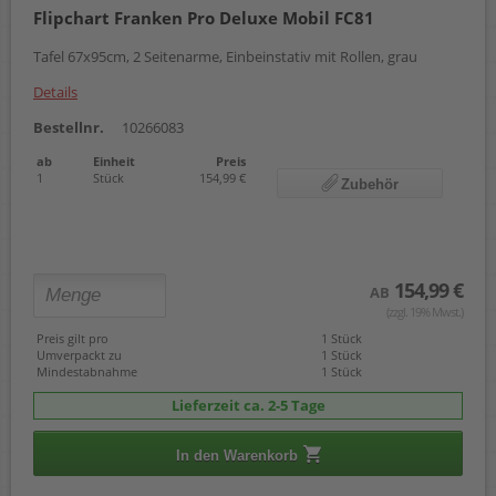
Flipchart Franken Pro Deluxe Mobil FC81
Tafel 67x95cm, 2 Seitenarme, Einbeinstativ mit Rollen, grau
Details
Bestellnr.
10266083
ab
Einheit
Preis
1
Stück
154,99 €
Zubehör
154,99 €
AB
(zzgl. 19% Mwst.)
Preis gilt pro
1 Stück
Umverpackt zu
1 Stück
Mindestabnahme
1 Stück
Lieferzeit ca. 2-5 Tage
In den Warenkorb