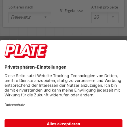
Sortieren nach
Artikel pro Seite
31 Ergebnisse
Rufen Sie uns an 04298 401-0
Lieferbedingungen
Impressum
Kontakt
Footer anzeigen
PLATE Büromaterial Vertriebs GmbH
Hilligenwarf 5
28865 Lilienthal
Tel: 04298 401-0
Fax: 04298 401-140
info@plate.de