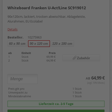
Whiteboard Franken U-Act!Line SC919012
90x120cm, lackiert, trocken abwischbar, Ablageleiste,
Alurahmen, EU Ecolabel
Details
Bestellnr.
10275963
60 x 90 cm
90 x 120 cm
120 x 180 cm
ab
Einheit
Preis
1
Stück
69,99 €
Zubehör
2
Stück
64,99 €
64,99 €
AB
(zzgl. 19% Mwst.)
Preis gilt pro
1 Stück
Umverpackt zu
1 Stück
Mindestabnahme
1 Stück
Lieferzeit ca. 2-5 Tage