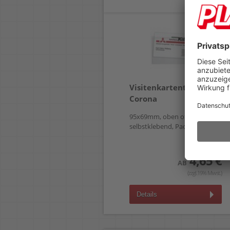
Visitenkartentaschen
Corona
95x69mm, oben offen,
selbstklebend, Pack 10 St.
4,65 €
AB
(zzgl.19% Mwst.)
Details