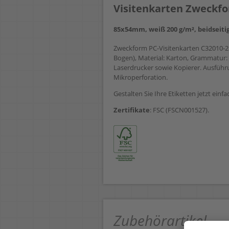
Visitenkarten Zweckfo
85x54mm, weiß 200 g/m², beidseitig
Zweckform PC-Visitenkarten C32010-2
Bogen), Material: Karton, Grammatur: 2
Laserdrucker sowie Kopierer. Ausführun
Mikroperforation.
Gestalten Sie Ihre Etiketten jetzt einf
Zertifikate
: FSC (FSCN001527).
Zubehörartikel