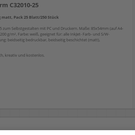
rm C32010-25
 matt, Pack 25 Blatt/250 Stück
5 zum Selbstgestalten mit PC und Druckern. Maße: 85x54mm (auf A4-
00 g/m², Farbe: weiß, geeignet für: alle InkJet- Farb- und S/W-
g: beidseitig bedruckbar, beidseitig beschichtet (matt),
ach, kreativ und kostenlos.