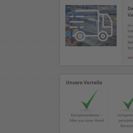
De
Ve
In 
Ve
Un
Bel
bes
we
Unsere Vorteile
Komplettanbieter –
kompeten
Alles aus einer Hand
persönli
Beratu