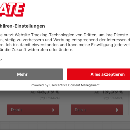
Visitenkartentaschen
Visitenkarten
Corona
Zweckform C32011-10
60x90/95mm, Schmalseite
85x54mm, weiß 200 g/m²,
offen, selbstklebend, Pack 400
einseitig matt, Pack 10
St.
Blatt/100 Stück
48,79 €
19,59 €
AB
AB
(zzgl.19% Mwst.)
(zzgl.19% Mwst.)
Details
Details