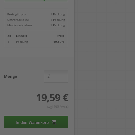
Locher
Geometrie-Sets
Briefwaagen
CDs, DVDs & Aufbewahrung
Bohren
Anschlagschienen
Lineale
Paketwaagen
USB Sticks & Zubehör
Sägen
Preis gilt pro
1 Packung
Lochpfeifen & Lochscheiben
Maßstäbe
Kofferwaagen
Kartenlesegeräte & Speicherkarten
Handwerkzeuge
Panasonic
Umverpackt zu
1 Packung
Winkelmesser
LTO Bänder
Messtechnik
Ricoh
Mindestabnahme
1 Packung
Zeichendreiecke
Externe Festplatten
Schleifen
Samsung
Akkugebläse
ab
Einheit
Preis
Mehr...
1
Packung
19,59 €
Menge
19,59 €
(zzgl. 19% Mwst.)
In den Warenkorb