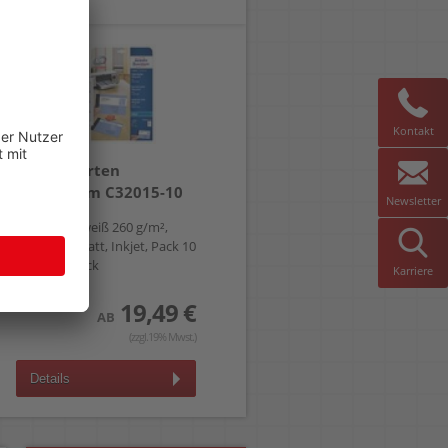
Kontakt
Visitenkarten
Zweckform C32015-10
Newsletter
85x54mm, weiß 260 g/m²,
beidseitig matt, Inkjet, Pack 10
Blatt/80 Stück
Karriere
19,49 €
AB
(zzgl.19% Mwst.)
Details