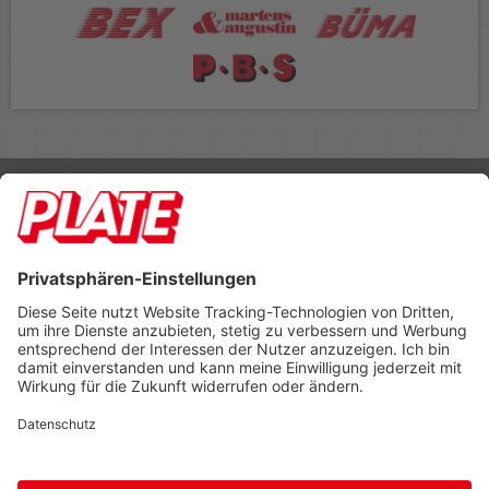
Rufen Sie uns an 04298 401-0
Lieferbedingungen
Impressum
Kontakt
Footer anzeigen
PLATE Büromaterial Vertriebs GmbH
Hilligenwarf 5
28865 Lilienthal
Tel: 04298 401-0
Fax: 04298 401-140