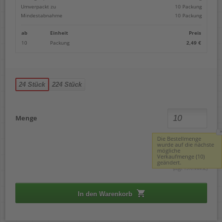
Umverpackt zu
10 Packung
Mindestabnahme
10 Packung
ab
Einheit
Preis
10
Packung
2,49 €
24 Stück
224 Stück
Menge
Die Bestellmenge
wurde auf die nächste
2,49 €
mögliche
Verkaufmenge (10)
geändert.
(zzgl. 19% Mwst.)
In den Warenkorb