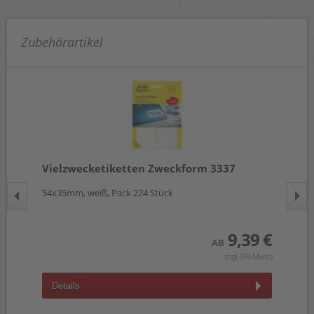
Zubehörartikel
Vielzwecketiketten Zweckform 3337
Vi
1300
54x35mm, weiß, Pack 224 Stück
38x
9,39 €
 €
AB
(zzgl.19% Mwst.)
wst.)
Details
D