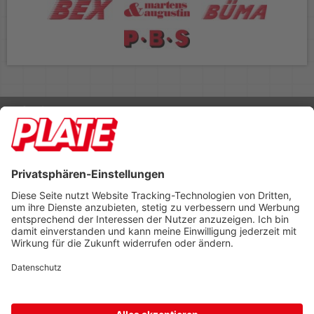
Rufen Sie uns an 04298 401-0
Lieferbedingungen
Impressum
Kontakt
Footer anzeigen
PLATE Büromaterial Vertriebs GmbH
Hilligenwarf 5
28865 Lilienthal
Tel: 04298 401-0
Fax: 04298 401-140