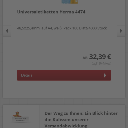
Universaletiketten Herma 4474
Un
ul
48,5x25,4mm, auf A4, weiß, Pack 100 Blatt/4000 Stück
48,
k
32,39 €
 €
AB
(zzgl.19% Mwst.)
wst.)
Details
D
Der Weg zu Ihnen: Ein Blick hinter
die Kulissen unserer
Versandabwicklung