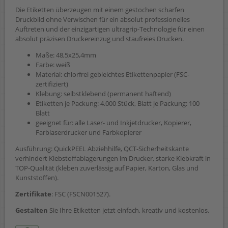
Die Etiketten überzeugen mit einem gestochen scharfen
Druckbild ohne Verwischen für ein absolut professionelles
Auftreten und der einzigartigen ultragrip-Technologie für einen
absolut präzisen Druckereinzug und staufreies Drucken.
Maße: 48,5x25,4mm
Farbe: weiß
Material: chlorfrei gebleichtes Etikettenpapier (FSC-
zertifiziert)
Klebung: selbstklebend (permanent haftend)
Etiketten je Packung: 4.000 Stück, Blatt je Packung: 100
Blatt
geeignet für: alle Laser- und Inkjetdrucker, Kopierer,
Farblaserdrucker und Farbkopierer
Ausführung: QuickPEEL Abziehhilfe, QCT-Sicherheitskante
verhindert Klebstoffablagerungen im Drucker, starke Klebkraft in
TOP-Qualität (kleben zuverlässig auf Papier, Karton, Glas und
Kunststoffen).
Zertifikate
: FSC (FSCN001527).
Gestalten
Sie Ihre Etiketten jetzt einfach, kreativ und kostenlos.