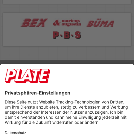
Rufen Sie uns an 04298 401-0
Lieferbedingungen
Impressum
Kontakt
Footer anzeigen
PLATE Büromaterial Vertriebs GmbH
Hilligenwarf 5
28865 Lilienthal