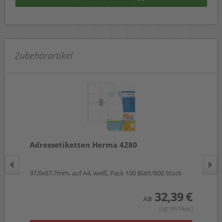
Zubehörartikel
Adressetiketten Herma 4280
Un
ück
97,0x67,7mm, auf A4, weiß, Pack 100 Blatt/800 Stück
105
 €
32,39 €
AB
wst.)
(zzgl.19% Mwst.)