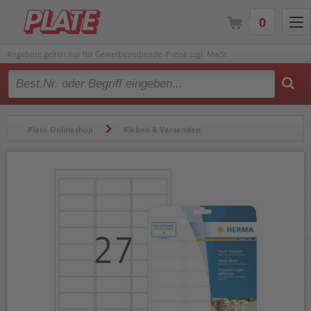
0
Angebote gelten nur für Gewerbetreibende. Preise zzgl. MwSt.
Type 2 or more characters for results.
Plate Onlineshop
Kleben & Versenden
Etiketten & Zubehör
Etiketten
Universaletiketten
Universaletiketten Herma 10903