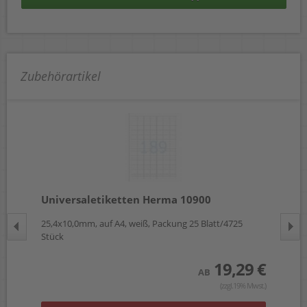
Zubehörartikel
Universaletiketten Herma 10900
Un
25,4x10,0mm, auf A4, weiß, Packung 25 Blatt/4725
35,
Stück
Stü
 €
19,29 €
AB
wst.)
(zzgl.19% Mwst.)