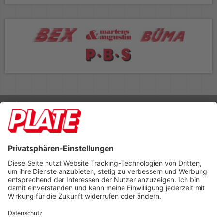
Rufen Sie uns an 04298 401-0
Lieferbedingungen
Impressum
Kontakt
Footer anzeigen
PLATE Büromaterial Vertriebs GmbH
Hilligenwarf 5
28865 Lilienthal