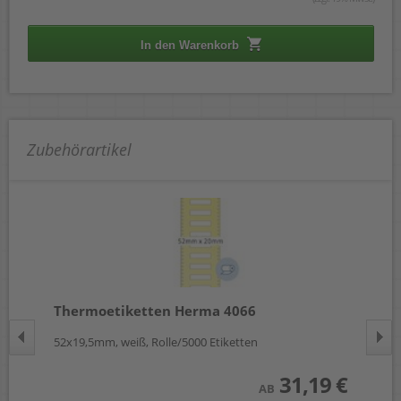
In den Warenkorb
Zubehörartikel
Thermoetiketten Herma 4066
Th
52x19,5mm, weiß, Rolle/5000 Etiketten
95x
 €
31,19 €
AB