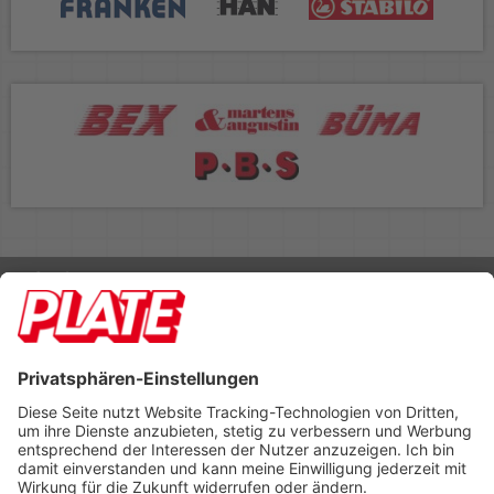
Rufen Sie uns an 04298 401-0
Lieferbedingungen
Impressum
Kontakt
Footer anzeigen
PLATE Büromaterial Vertriebs GmbH
Hilligenwarf 5