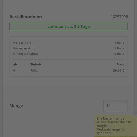
Bestellnummer:
10257996
Lieferzeit ca. 2-5 Tage
Preis gilt pro
1 Rolle
Umverpackt zu
1 Rolle
Mindestabnahme
6 Rolle
ab
Einheit
Preis
6
Rolle
30,69 €
Menge
Die Bestellmenge
30,69 €
wurde auf die nächste
mögliche
Verkaufmenge (6)
geändert.
(zzgl. 19% Mwst.)